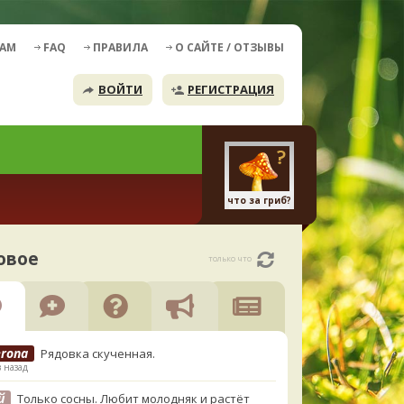
ДАМ
FAQ
ПРАВИЛА
О САЙТЕ / ОТЗЫВЫ
ВОЙТИ
РЕГИСТРАЦИЯ
что за гриб?
овое
только что
erona
Рядовка скученная.
в назад
й
Только сосны. Любит молодняк и растёт