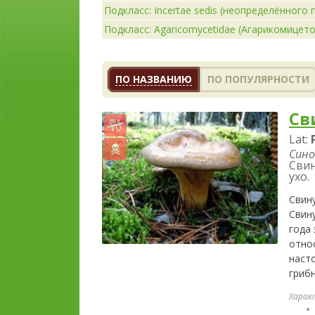
Подкласс: Incertae sedis (неопределённого
Подкласс: Agaricomycetidae (Агарикомицет
ПО НАЗВАНИЮ
ПО ПОПУЛЯРНОСТИ
Св
Lat:
Сино
Свин
ухо.
Свину
Свин
года
отно
наст
гриб
Харак