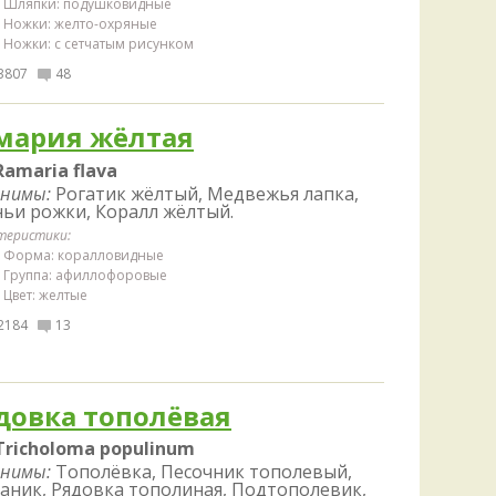
Удем
Шляпки: подушковидные
Ножки: желто-охряные
Фелл
Ножки: с сетчатым рисунком
Церат
3807
48
гри
Ша
мария жёлтая
Шишк
Ramaria flava
нимы:
Рогатик жёлтый, Медвежья лапка,
ьи рожки, Коралл жёлтый.
теристики:
Форма: коралловидные
Группа: афиллофоровые
Цвет: желтые
2184
13
довка тополёвая
Tricholoma populinum
нимы:
Тополёвка, Песочник тополевый,
аник, Рядовка тополиная, Подтополевик,