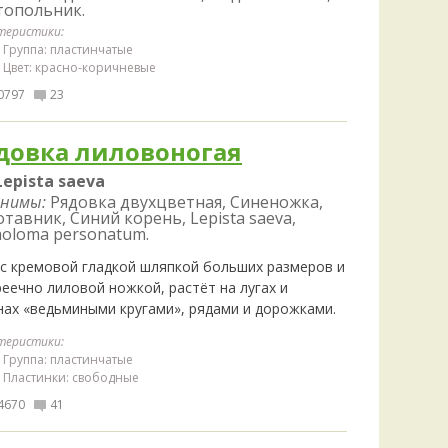
топольник.
теристики:
Группа: пластинчатые
Цвет: красно-коричневые
0797
23
довка лиловоногая
Lepista saeva
нимы:
Рядовка двухцветная, Синеножка,
тавник, Синий корень, Lepista saeva,
holoma personatum.
 с кремовой гладкой шляпкой больших размеров и
еечно лиловой ножкой, растёт на лугах и
нах «ведьмиными кругами», рядами и дорожками.
теристики:
Группа: пластинчатые
Пластинки: свободные
4670
41