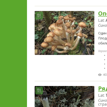
Оп
Lat:
Сино
Один
Плод
обил
Харак
40
Ря
Lat:
Сино
стра