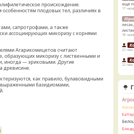
олифилетическое происхождение.
ещё п
17 часо
особенностям плодовых тел, различиях в
Юри
лесах
ами, сапротрофами, а также
листв
ски ассоциирующих микоризу с корнями
18 часо
K
елями Агарикомицетов считают
22 часа
ве, образующих микоризу с лиственными и
K
и, иногда — эриковыми. Другие
22 часа
на древисине.
V
ктеризуются, как правило, булавовидными
2 дня н
 выраженными базидиомами,
V
й.
ли пе
Агро
2 дня н
Аскок
V
Батта
Прави
Бело
2 дня н
Блюдц
)
B