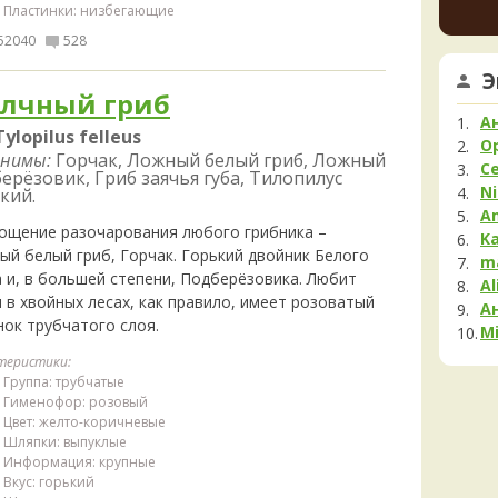
Пластинки: низбегающие
Мела
увере
но це
Мок
52040
528
немно
Му
Э
опушк
Нег
лчный гриб
вообщ
Опя
края 
А
Tylopilus felleus
2 дня н
Па
O
нимы:
Горчак, Ложный белый гриб, Ложный
С
Пец
ерёзовик, Гриб заячья губа, Тилопилус
Ni
кий.
Пило
A
Подг
ощение разочарования любого грибника –
K
ый белый гриб, Горчак. Горький двойник Белого
Полё
m
а и, в большей степени, Подберёзовика. Любит
Al
Пост
 в хвойных лесах, как правило, имеет розоватый
А
Рам
нок трубчатого слоя.
Mi
Рог
теристики:
Сата
Группа: трубчатые
Сли
Гименофор: розовый
Стро
Цвет: желто-коричневые
Шляпки: выпуклые
Сутор
Информация: крупные
Трам
Вкус: горький