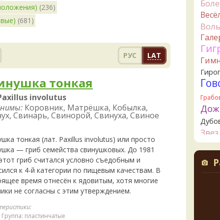
Бол
2 дня н
 положения)
(236)
Весё
B
овые)
(681)
Вол
грибы
Гале
2 дня н
Гиг
К
РУС
LAT
Гим
начал
2 дня н
Гиро
инушка тонкая
Гов
К
2 дня н
Paxillus involutus
Грабо
Дож
нимы:
Коровник, Матрёшка, Кобылка,
Ta
ух, Свинарь, Свинорой, Свинуха, Свиное
Дубо
съедо
2 дня н
Зве
шка тонкая (лат. Paxillus involutus) или просто
Канта
Ta
ушка — гриб семейства свинушковых. До 1981
Кол
целик
 этот гриб считался условно съедобным и
Р
верти
Креп
сился к 4-й категории по пищевым качествам. В
значи
Кудо
оящее время отнесён к ядовитым, хотя многие
свари
Лио
ники не согласны с этим утверждением.
начин
2 дня н
Ложн
теристики:
опят
Группа: пластинчатые
К