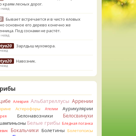
о краям лесных дорог.
в назад
й
Бывает встречается и в чисто еловых
,но основное его дерево конечно же
енница. Под соснами не растёт.
в назад
atya20
Зарлдыш мухомора.
 назад
atya20
Навозник.
 назад
erona
Скорее всего он.
азад
Грибы
erona
Что-то из рядовок. Цвета на фото вряд
реданы правильно.
Альбатреллусы
цибе
Аррении
Алеврия
азад
Аурикулярии
орине
Астерофоры
Ателии
erona
Рядовка мыльная, судя по пластинкам.
Белосвинухи
Белонавозники
ррея
льно сделали, что не взяли.
Белые грибы
шампиньоны
азад
Бледная поганка
Бокальчики
Болетины
Болетопсисы
евик
orisM
Подгруздок чёрный, или близкие виды