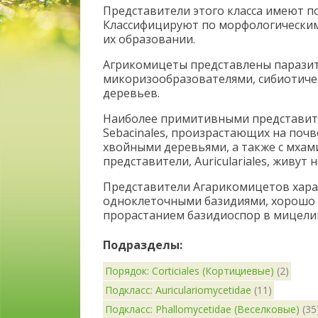
Представители этого класса имеют п
Классифицируют по морфологическим 
их образовании.
Агрикомицеты представлены паразит
микоризообразователями, сибиотиче
деревьев.
Наиболее примитивными представит
Sebacinales, произрастающих на поч
хвойными деревьями, а также с мхам
представители, Auriculariales, живут 
Представители Агарикомицетов хара
одноклеточными базидиями, хорошо
прорастанием базидиоспор в мицели
Подразделы:
Порядок: Corticiales (Кортициевые)
(2)
Подкласс: Auriculariomycetidae
(11)
Подкласс: Phallomycetidae (Веселковые)
(35