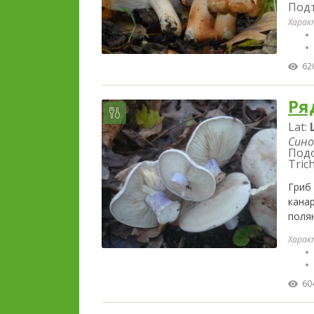
Под
Харак
62
Ря
Lat:
Сино
Подо
Tric
Гриб
канар
поля
Харак
60