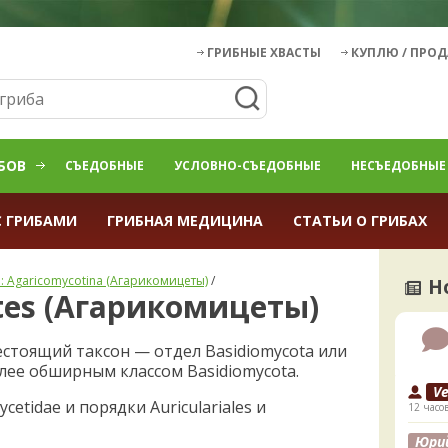
ГРИБНЫЕ ХВАСТЫ
КУПЛЮ / ПРО
БОВ
СЪЕДОБНЫЕ
УСЛОВНО-СЪЕДОБНЫЕ
НЕСЪЕДОБНЫЕ
С ГРИБАМИ
ГРИБНАЯ МЕДИЦИНА
СТАТЬИ О ГРИБАХ
: Agaricomycotina (Агарикомицеты)
/
Н
tes (Агарикомицеты)
стоящий таксон — отдел Basidiomycota или
лее обширным классом Basidiomycota.
V
tidae и порядки Auriculariales и
12 часо
Юри