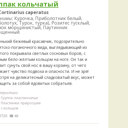
лпак кольчатый
Cortinarius caperatus
нимы:
Курочка, Приболотник белый,
олотух, Турок, турка), Розитес тусклый,
нок морщинистый, Паутинник
рщенный.
енький бежевый красавчик, подозрительно
итско-поганочного вида, выглядывающий из
того покрывала светлых сосновых боров, с
ным бело-жёлтым кольцом на ноге. Он так и
ит сунуть свой нос в вашу корзину, от чего
кает чувство подвоха и опасности. И не зря!
отря на деликатесный сладковатый вкус, может
ащить за собой ядовитых собратьев.
теристики:
Группа: пластинчатые
Пластинки: приросшие
с кольцом
2720
46