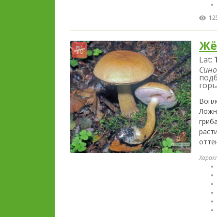
12
Жё
Lat:
Сино
подб
горь
Вопл
Ложн
гриб
расти
отте
Харак