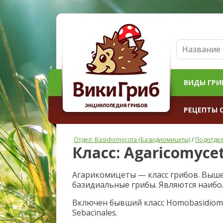
ВИДЫ ГРИ
РЕЦЕПТЫ 
Отдел: Basidiomycota (Базидиомицеты)
/
Подотдел
Класс: Agaricomyce
Агарикомицеты — класс грибов. Выше
базидиальные грибы. Являются наибо
Включен бывший класс Homobasidiomyce
Sebacinales.