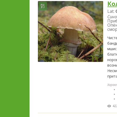
Ко
Lat:
Сино
Приб
Опё
смо
Чист
банд
мшис
блат
норов
возни
Несм
прит
Харак
42