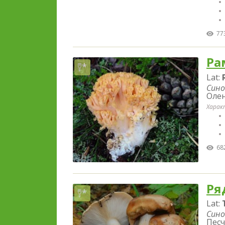
77
Ра
Lat:
Сино
Олен
Харак
68
Ря
Lat:
Сино
Песч