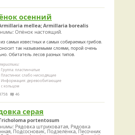
ёнок осенний
Armillaria mellea; Armillaria borealis
нимы:
Опёнок настоящий.
 из самых известных и самых собираемых грибов.
оносит так называемыми слоями, порой очень
ьно. Обитатель лесов разных типов.
теристики:
Группа: пластинчатые
Пластинки: слабо нисходящие
Информация: деревообитающие
с кольцом
3758
46
довка серая
Tricholoma portentosum
нимы:
Рядовка штриховатая, Рядовка
нная, Подсосновик, Подзелёнка, Песочник