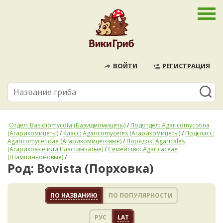
ВОЙТИ
РЕГИСТРАЦИЯ
Отдел: Basidiomycota (Базидиомицеты)
/
Подотдел: Agaricomycotina
(Агарикомицеты)
/
Класс: Agaricomycetes (Агарикомицеты)
/
Подкласс:
Agaricomycetidae (Агарикомицетовые)
/
Порядок: Agaricales
(Агариковые или Пластинчатые)
/
Семейство: Agaricaceae
(Шампиньоновые)
/
Род: Bovista (Порховка)
ПО НАЗВАНИЮ
ПО ПОПУЛЯРНОСТИ
РУС
LAT