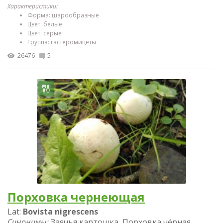
Характеристики:
Форма: шарообразные
Цвет: белые
Цвет: серые
Группа: гастеромицеты
26476
5
Порховка чернеющая
Lat:
Bovista nigrescens
Синонимы:
Заячья картошка, Порховка чёрная,