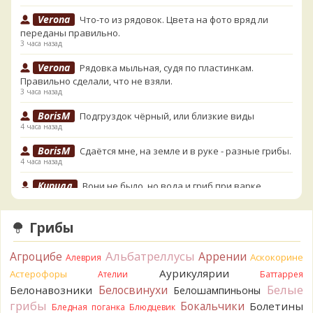
Verona
Что-то из рядовок. Цвета на фото вряд ли
переданы правильно.
3 часа назад
Verona
Рядовка мыльная, судя по пластинкам.
Правильно сделали, что не взяли.
3 часа назад
BorisM
Подгруздок чёрный, или близкие виды
4 часа назад
BorisM
Сдаётся мне, на земле и в руке - разные грибы.
4 часа назад
Кирилл
Вони не было, но вода и гриб при варке
начали желтеть. Выкинул. Большое спасибо.
6 часов назад
Грибы
Кирилл
Спасибо.
6 часов назад
Альбатреллусы
Агроцибе
Аррении
Аскокорине
Алеврия
Tatiana_A
Да. Но они не все безоговорочно
Аурикулярии
Астерофоры
Ателии
Баттаррея
съедобны.
Белые
Белосвинухи
Белонавозники
Белошампиньоны
6 часов назад
грибы
Бокальчики
Болетины
Бледная поганка
Блюдцевик