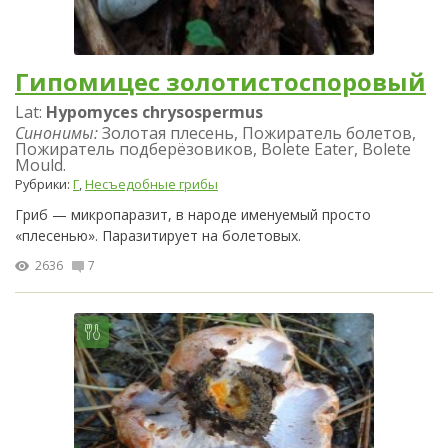
Гипомицес золотистоспоровый
Lat:
Hypomyces chrysospermus
Синонимы:
Золотая плесень, Пожиратель болетов,
Пожиратель подберёзовиков, Bolete Eater, Bolete
Mould.
Рубрики:
Г
,
Несъедобные грибы
Гриб — микропаразит, в народе именуемый просто
«плесенью». Паразитирует на болетовых.
2636
7