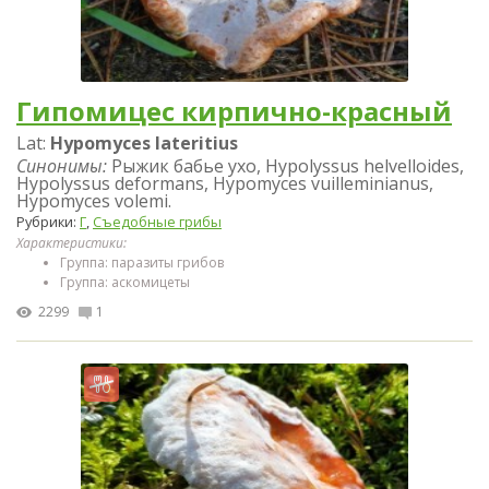
Гипомицес кирпично-красный
Lat:
Hypomyces lateritius
Синонимы:
Рыжик бабье ухо, Hypolyssus helvelloides,
Hypolyssus deformans, Hypomyces vuilleminianus,
Hypomyces volemi.
Рубрики:
Г
,
Съедобные грибы
Характеристики:
Группа: паразиты грибов
Группа: аскомицеты
2299
1