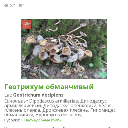
571
1
Геотрихум обманчивый
Lat:
Geotrichum decipiens
Синонимы:
Dipodascus armillariae, Диподаскус
армилляриевый, Диподаскус опёнковый, Белая
плесень опёнка, Дрожжевая плесень, Гипомицес
обманчивый, Hypomyces decipiens).
Рубрики:
Г
,
Несъедобные грибы