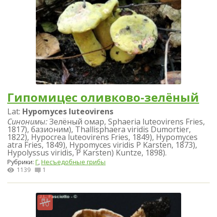
Гипомицес оливково-зелёный
Lat:
Hypomyces luteovirens
Синонимы:
Зелёный омар, Sphaeria luteovirens Fries,
1817), базионим), Thallisphaera viridis Dumortier,
1822), Hypocrea luteovirens Fries, 1849), Hypomyces
atra Fries, 1849), Hypomyces viridis P Karsten, 1873),
Hypolyssus viridis, P Karsten) Kuntze, 1898).
Рубрики:
Г
,
Несъедобные грибы
1139
1