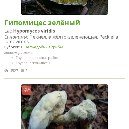
Гипомицес зелёный
Lat:
Hypomyces viridis
Синонимы:
Пекиелла жёлто-зеленеющая, Peckiella
luteovirens.
Рубрики:
Г
,
Несъедобные грибы
Характеристики:
Группа: паразиты грибов
Группа: аскомицеты
4527
2