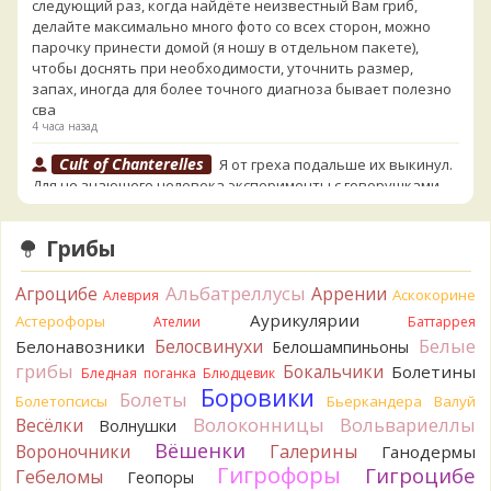
следующий раз, когда найдёте неизвестный Вам гриб,
делайте максимально много фото со всех сторон, можно
парочку принести домой (я ношу в отдельном пакете),
чтобы доснять при необходимости, уточнить размер,
запах, иногда для более точного диагноза бывает полезно
сва
4 часа назад
Cult of Chanterelles
Я от греха подальше их выкинул.
Для не знающего человека эксперименты с говорушками,
наверное, плохая идея.
4 часа назад
Грибы
Tatiana_A
Говорушек в этой цветовой гамме - хоть
пруд пруди, и далеко не все описаны на этом сайте. И
Альбатреллусы
Агроцибе
Аррении
Аскокорине
Алеврия
большинство из них как минимум несъедобны. Ворончатая
Аурикулярии
Астерофоры
Ателии
Баттаррея
должна слабо пахнуть миндалём. Из похожих есть, скажем,
Белые
Желобчатая и Бледноокрашенная. Росли не не древесине,
Белосвинухи
Белонавозники
Белошампиньоны
так? Из земли или из подстилки
грибы
Бокальчики
Болетины
Бледная поганка
Блюдцевик
4 часа назад
Боровики
Болеты
Болетопсисы
Бьеркандера
Валуй
Мария
Хорошо. При срезании синеет.
Волоконницы
Вольвариеллы
Весёлки
Волнушки
4 часа назад
Вёшенки
Вороночники
Галерины
Ганодермы
Гигрофоры
Гигроцибе
Tatiana_A
Гебеломы
Посмотрите Пилолистнички:
lentinellus/
Геопоры