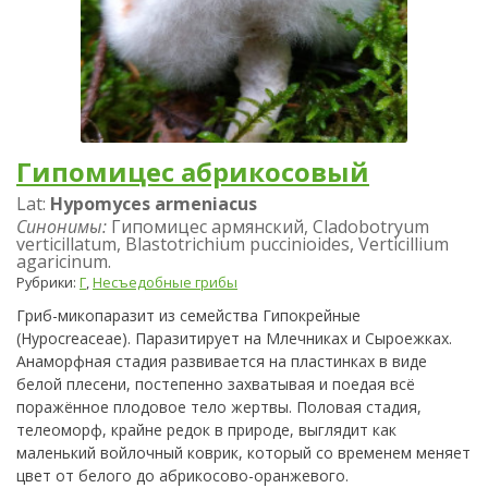
Гипомицес абрикосовый
Lat:
Hypomyces armeniacus
Синонимы:
Гипомицес армянский, Cladobotryum
verticillatum, Blastotrichium puccinioides, Verticillium
agaricinum.
Рубрики:
Г
,
Несъедобные грибы
Гриб-микопаразит из семейства Гипокрейные
(Hypocreaceae). Паразитирует на Млечниках и Сыроежках.
Анаморфная стадия развивается на пластинках в виде
белой плесени, постепенно захватывая и поедая всё
поражённое плодовое тело жертвы. Половая стадия,
телеоморф, крайне редок в природе, выглядит как
маленький войлочный коврик, который со временем меняет
цвет от белого до абрикосово-оранжевого.