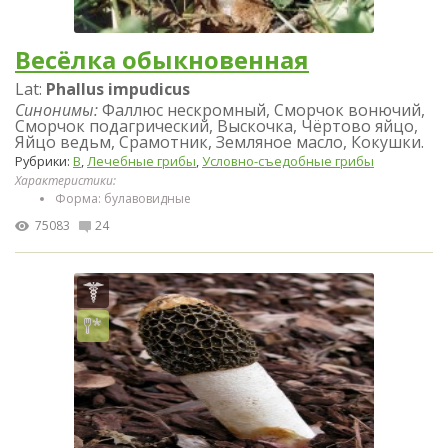
Весёлка обыкновенная
Lat:
Phallus impudicus
Синонимы:
Фаллюс нескромный, Сморчок вонючий,
Сморчок подагрический, Выскочка, Чёртово яйцо,
Яйцо ведьм, Срамотник, Земляное масло, Кокушки.
Рубрики:
В
,
Лечебные грибы
,
Условно-съедобные грибы
Характеристики:
Форма: булавовидные
75083
24