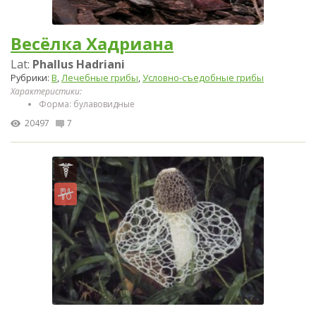
Весёлка Хадриана
Lat:
Phallus Hadriani
Рубрики:
В
,
Лечебные грибы
,
Условно-съедобные грибы
Характеристики:
Форма: булавовидные
20497
7