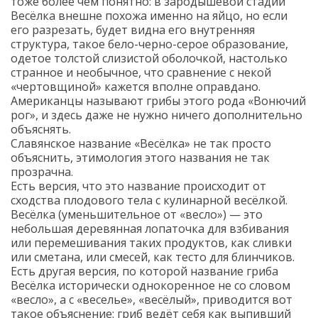
тоже более чем понятно: в зародышевой стадии
Весёлка внешне похожа именно на яйцо, но если
его разрезать, будет видна его внутренняя
структура, такое бело-черно-серое образование,
одетое толстой слизистой оболочкой, настолько
странное и необычное, что сравнение с некой
«чертовщиной» кажется вполне оправдано.
Американцы называют грибы этого рода «Вонючий
рог», и здесь даже не нужно ничего дополнительно
объяснять.
Славянское название «Весёлка» не так просто
объяснить, этимология этого названия не так
прозрачна.
Есть версия, что это название происходит от
сходства плодового тела с кулинарной весёлкой.
Весёлка (уменьшительное от «весло») — это
небольшая деревянная лопаточка для взбивания
или перемешивания таких продуктов, как сливки
или сметана, или смесей, как тесто для блинчиков.
Есть другая версия, по которой название гриба
Весёлка исторически однокоренное не со словом
«весло», а с «веселье», «весёлый», приводится вот
такое объяснение: гриб ведёт себя как выпивший