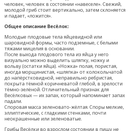
человек, человек в состоянии «навеселе». Свежий,
молодой гриб стоит вертикально, затем склоняется
и падает, «ложится».
Общее описание Весёлок:
Молодые плодовые тела яйцевидной или
шаровидной формы, часто подземные, с белыми
тяжами мицелия в основании.
После выхода плодового тела из яйца у него
визуально можно выделить шляпку, ножку и
вольву (остатки яйца). «Ножка» полая, пористая,
иногда морщинистая, «шляпка» от колокольчатой
до напёрстковидной, неправильно ребристая,
покрыта тёмной коричневатой глебой, в зрелости
тёмно-зелёной. Отличительный признак для
Весёлковых — их запах, который напоминает запах
падали.
Споровая масса зеленовато-жёлтая. Споры мелкие,
эллиптические, с гладкими стенками, почти
неокрашенные или зеленоватые.
Грибы Весёлки во взрослом состоянии в пищу не