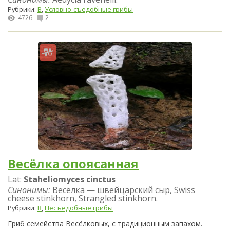
Рубрики:
В
,
Условно-съедобные грибы
4726
2
Весёлка опоясанная
Lat:
Staheliomyces cinctus
Синонимы:
Весёлка — швейцарский сыр, Swiss
cheese stinkhorn, Strangled stinkhorn.
Рубрики:
В
,
Несъедобные грибы
Гриб семейства Весёлковых, с традиционным запахом.