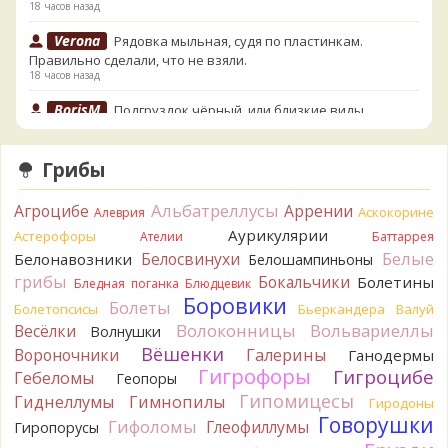
18 часов назад
Verona
Рядовка мыльная, судя по пластинкам.
Правильно сделали, что не взяли.
18 часов назад
BorisM
Подгруздок чёрный, или близкие виды
19 часов назад
BorisM
Сдаётся мне, на земле и в руке - разные грибы.
Грибы
19 часов назад
Альбатреллусы
Агроцибе
Кирилл
Аррении
Вони не было, но вода и гриб при варке
Аскокорине
Алеврия
начали желтеть. Выкинул. Большое спасибо.
Аурикулярии
Астерофоры
Ателии
Баттаррея
20 часов назад
Белые
Белосвинухи
Белонавозники
Белошампиньоны
Кирилл
грибы
Спасибо.
Бокальчики
Болетины
Бледная поганка
Блюдцевик
20 часов назад
Боровики
Болеты
Болетопсисы
Бьеркандера
Валуй
Tatiana_A
Волоконницы
Вольвариеллы
Весёлки
Да. Но они не все безоговорочно
Волнушки
съедобны.
Вёшенки
Вороночники
Галерины
Ганодермы
21 час назад
Гигрофоры
Гигроцибе
Гебеломы
Геопоры
Tatiana_A
В следующий раз вырвите его целиком и
Гипомицесы
Гиднеллумы
Гимнопилы
Гиродоны
разрежьте ножку вертикально. Именно вертикально.
Говорушки
Гифоломы
Глеофиллумы
Гиропорусы
Пожелтение у самого основания - значит, Ш. Желтокожий,