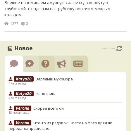
Внешне напоминаем ажурную салфетку, свёрнутую
трубочкой, с надетым на трубочку вонючим мокрым
кольцом.
1277
0
Новое
только что
Katya20
Зарлдыш мухомора.
4 часа назад
Katya20
Навозник.
4 часа назад
Verona
Скорее всего он.
18 часов назад
Verona
Что-то из рядовок. Цвета на фото вряд ли
переданы правильно.