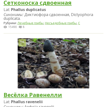
Сетконоска сдвоенная
Lat:
Phallus duplicatus
Синонимы:
Диктиофора сдвоенная, Dictyophora
duplicata.
Рубрики:
Лечебные грибы
,
Несъедобные грибы
,
С
15490
8
Весёлка Равенелли
Lat:
Phallus ravenelii
Синонимы:
Aedycia ravenelii.