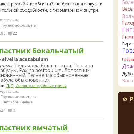
Бол
1 день 
ке», редкий и необычный, но без всякого вкуса и
Весё
ительной съедобности, с гиромитрином внутри.
B
Вол
грибы
теристики:
Гале
1 день 
Группа: аскомицеты
Гиг
К
696
22
Гим
начал
1 день 
Гиро
пастник бокальчатый
Гов
К
1 день 
Helvella acetabulum
Грабо
Дож
нимы:
Гельвелла бокальчатая, Паксина
Ta
абулум, Paxina acetabulum, Лопастник
Дубо
съедо
новенный, Гельвелла обыкновенная,
1 день 
абула обыкновенная.
Зве
ки:
Л
,
П
,
Условно-съедобные грибы
Канта
Ta
теристики:
Кол
целик
Группа: аскомицеты
Р
верти
Креп
Цвет: коричневые
значи
Кудо
524
0
свари
Лио
начин
1 день 
Ложн
пастник ямчатый
опят
К