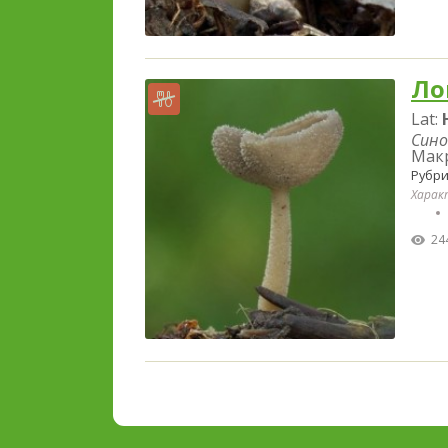
Ло
Lat:
Сино
Мак
Рубри
Харак
24