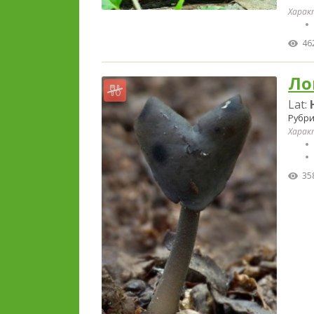
Харак
46
Ло
Lat:
Рубри
Харак
35