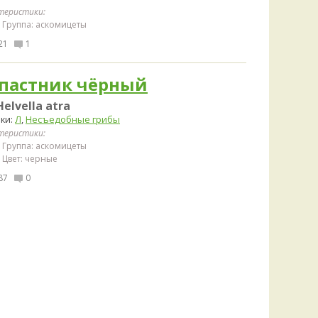
теристики:
Группа: аскомицеты
21
1
пастник чёрный
Helvella atra
ки:
Л
,
Несъедобные грибы
теристики:
Группа: аскомицеты
Цвет: черные
87
0