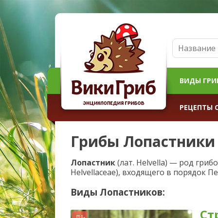
ВИДЫ ГРИ
РЕЦЕПТЫ 
Грибы Лопастники
Лопастник
(лат. Helvella) — род гри
Helvellaceae), входящего в порядок Пе
Виды Лопастников:
Ст