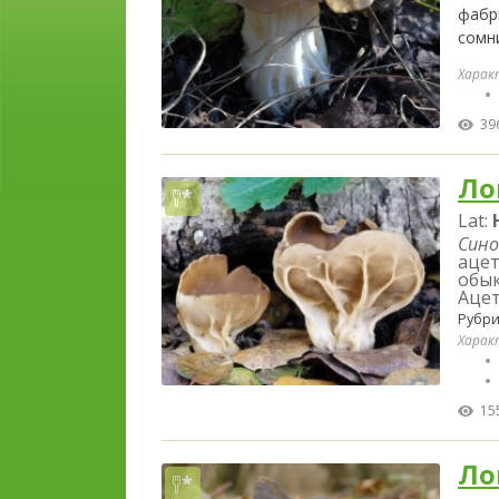
фабри
сомн
Харак
39
Ло
Lat:
Сино
ацет
обык
Ацет
Рубри
Харак
15
Ло