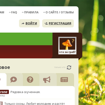
ДАМ
FAQ
ПРАВИЛА
О САЙТЕ / ОТЗЫВЫ
ВОЙТИ
РЕГИСТРАЦИЯ
что за гриб?
овое
только что
erona
Рядовка скученная.
азад
й
Только сосны. Любит молодняк и растёт