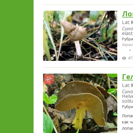
Ло
Lat:
Сино
elas
Рубри
Харак
47
Ге
Lat:
Сино
Helve
solit
Рубри
Лопа
как 
лопа