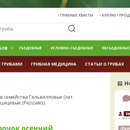
ГРИБНЫЕ ХВАСТЫ
КУПЛЮ / ПРО
БОВ
СЪЕДОБНЫЕ
УСЛОВНО-СЪЕДОБНЫЕ
НЕСЪЕДОБНЫЕ
С ГРИБАМИ
ГРИБНАЯ МЕДИЦИНА
СТАТЬИ О ГРИБАХ
Н
бов семейства Гельвелловые (лат.
цицевые (Pezizales).
V
2 часа н
рочок осенний
Юри