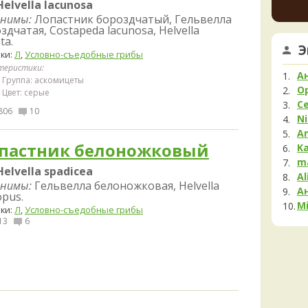
Helvella lacunosa
Мела
увере
нимы:
Лопастник бороздчатый, Гельвелла
но це
Мок
здчатая, Costapeda lacunosa, Helvella
немно
Му
ta.
Э
опушк
ки:
Л
,
Условно-съедобные грибы
Нег
вообщ
теристики:
Опя
края 
А
Группа: аскомицеты
1 день 
Па
O
Цвет: серые
С
Пец
806
10
Ni
Пило
A
Подг
пастник белоножковый
K
Полё
m
Helvella spadicea
Al
Пост
нимы:
Гельвелла белоножковая, Helvella
А
Рам
opus.
Mi
Рог
ки:
Л
,
Условно-съедобные грибы
13
6
Сата
Сли
Стро
Сутор
Трам