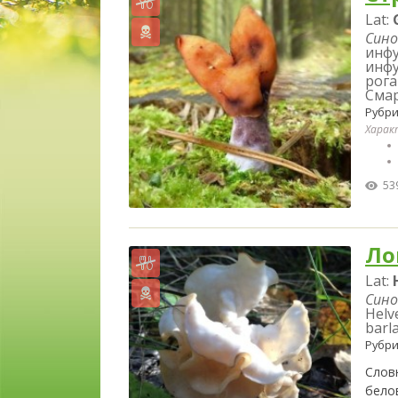
Lat:
Сино
инфу
инфу
рога
Смар
Рубри
Харак
53
Ло
Lat:
Сино
Helve
barl
Рубри
Слов
бело