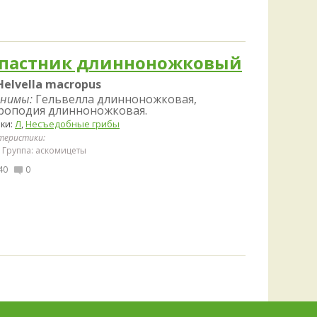
пастник длинноножковый
Helvella macropus
нимы:
Гельвелла длинноножковая,
роподия длинноножковая.
ки:
Л
,
Несъедобные грибы
теристики:
Группа: аскомицеты
40
0