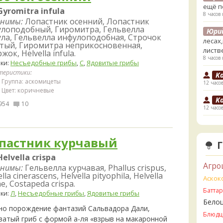
ещё п
Gyromitra infula
8 часов 
нимы:
Лопастник осенний, Лопастник
лоподобный, Гиромитра, Гельвелла
Юри
ла, Гельвелла инфулоподобная, Строчок
лесах
тый, Гиромитра неприкосновенная,
листв
жок, Helvella infula.
8 часов 
ки:
Несъедобные грибы
,
С
,
Ядовитые грибы
теристики:
K
Группа: аскомицеты
12 часо
Цвет: коричневые
K
954
10
12 часо
V
1 день 
пастник курчавый
V
Helvella crispa
ли пе
Агро
нимы:
Гельвелла курчавая, Phallus crispus,
1 день 
lla cinerascens, Helvella pityophila, Helvella
Аскок
ae, Costapeda crispa.
V
Батта
ки:
Л
,
Несъедобные грибы
,
Ядовитые грибы
Прави
Бело
1 день 
но порождение фантазий Сальвадора Дали,
Блюдц
B
ватый гриб с формой а-ля «взрыв на макаронной