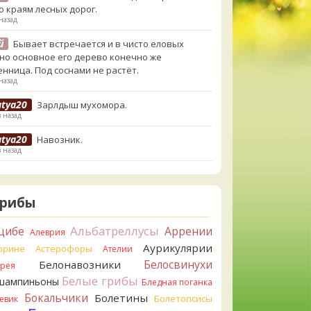
о краям лесных дорог.
назад
й
Бывает встречается и в чисто еловых
,но основное его дерево конечно же
енница. Под соснами не растёт.
назад
atya20
Зарлдыш мухомора.
в назад
atya20
Навозник.
в назад
erona
Скорее всего он.
назад
Грибы
erona
Что-то из рядовок. Цвета на фото вряд
реданы правильно.
Альбатреллусы
цибе
Аррении
Алеврия
назад
Аурикулярии
орине
Астерофоры
Ателии
erona
Рядовка мыльная, судя по пластинкам.
Белосвинухи
Белонавозники
ррея
льно сделали, что не взяли.
Белые грибы
шампиньоны
назад
Бледная поганка
Бокальчики
Болетины
Болетопсисы
евик
orisM
Подгруздок чёрный, или близкие виды