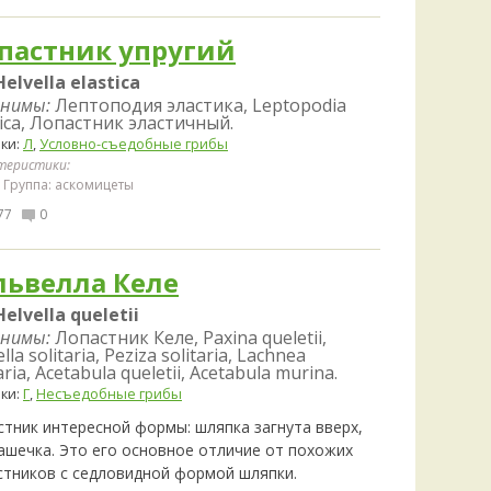
Удем
Фелл
пастник упругий
Церат
Helvella elastica
гри
нимы:
Лептоподия эластика, Leptopodia
Ша
tica, Лопастник эластичный.
Шишк
ки:
Л
,
Условно-съедобные грибы
теристики:
Группа: аскомицеты
77
0
львелла Келе
Helvella queletii
нимы:
Лопастник Келе, Paxina queletii,
lla solitaria, Peziza solitaria, Lachnea
aria, Acetabula queletii, Acetabula murina.
ки:
Г
,
Несъедобные грибы
стник интересной формы: шляпка загнута вверх,
чашечка. Это его основное отличие от похожих
стников с седловидной формой шляпки.