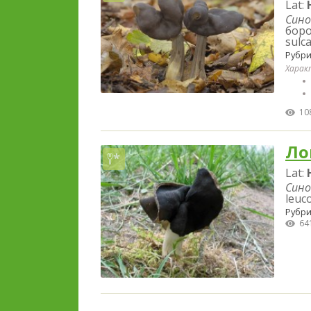
Lat:
Сино
боро
sulca
Рубри
Харак
10
Ло
Lat:
Сино
leuc
Рубри
64