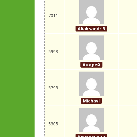
7011
Aliaksandr B
5993
Андрей
5795
Michayl
5305
Константин