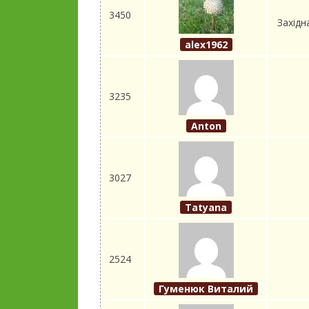
3450
Західн
alex1962
3235
Anton
3027
Tatyana
2524
Гуменюк Виталий