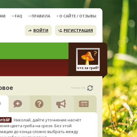
ДАМ
FAQ
ПРАВИЛА
О САЙТЕ / ОТЗЫВЫ
ВОЙТИ
РЕГИСТРАЦИЯ
что за гриб?
овое
только что
orisM
Николай, дайте уточнение насчёт
ения цвета гриба на срезе. Без этой
мации до конца сложно выбрать между