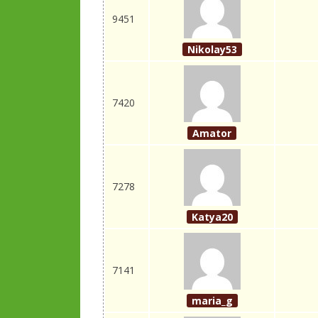
9451
Nikolay53
7420
Amator
7278
Katya20
7141
maria_g