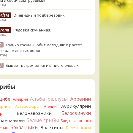
м и собачьим груздями!
азад
orisM
Очевидный подберезовик!
азад
erona
Рядовка скученная.
назад
й
Только сосны. Любит молодняк и растёт
о краям лесных дорог.
назад
й
Бывает встречается и в чисто еловых
,но основное его дерево конечно же
енница. Под соснами не растёт.
назад
Грибы
atya20
Зарлдыш мухомора.
назад
Альбатреллусы
цибе
Аррении
Алеврия
Аурикулярии
atya20
орине
Астерофоры
Навозник.
Ателии
назад
Белосвинухи
Белонавозники
ррея
Белые грибы
шампиньоны
erona
Бледная поганка
Скорее всего он.
азад
Бокальчики
Болетины
Болетопсисы
евик