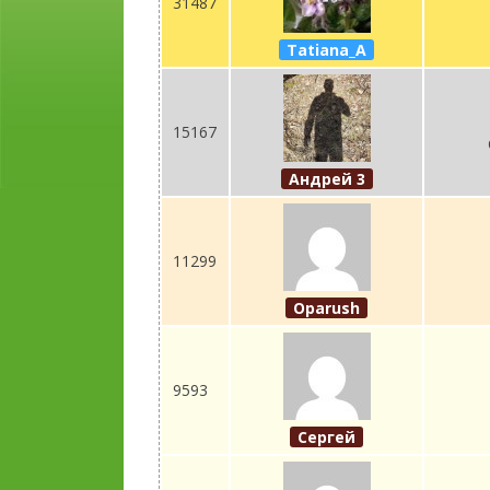
31487
Tatiana_A
15167
Андрей 3
11299
Oparush
9593
Сергей