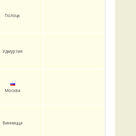
Удем
Фелл
Полоцк
Церат
гри
Ша
Шишк
Удмуртия
Москва
Винницца