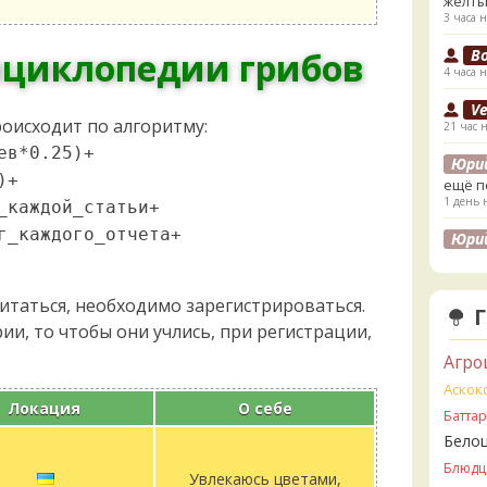
жёлты
3 часа н
B
нциклопедии грибов
4 часа н
V
роисходит по алгоритму:
21 час 
ев*0.25)+
Юри
)+
ещё п
1 день 
_каждой_статьи+
г_каждого_отчета+
Юри
лесах
листв
1 день 
читаться, необходимо зарегистрироваться.
и, то чтобы они учлись, при регистрации,
K
1 день 
Агро
K
Аскок
Локация
О себе
1 день 
Батта
Бело
V
2 дня н
Блюдц
Увлекаюсь цветами,