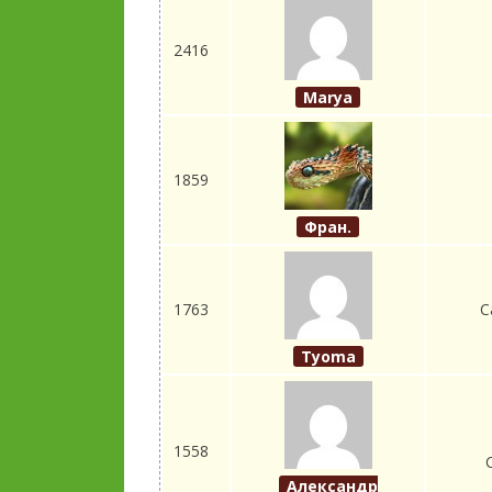
2416
Marya
1859
Фран.
1763
С
Tyoma
1558
Александр