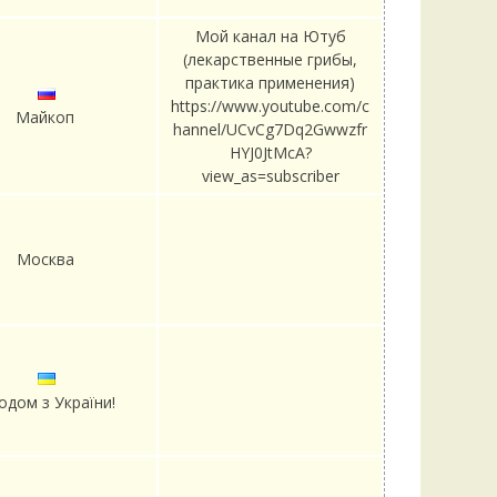
Мой канал на Ютуб
(лекарственные грибы,
практика применения)
https://www.youtube.com/c
Майкоп
hannel/UCvCg7Dq2Gwwzfr
HYJ0JtMcA?
view_as=subscriber
Москва
одом з України!