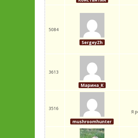
5084
SergeyZh
3613
Марина_К
3516
Я р
mushroomhunter