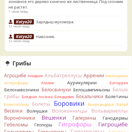
основное его дерево конечно же лиственница. Под соснами
не растёт.
7 часов назад
Katya20
Зарлдыш мухомора.
12 часов назад
Katya20
Навозник.
12 часов назад
Verona
Скорее всего он.
1 день назад
Грибы
Verona
Что-то из рядовок. Цвета на фото вряд ли
переданы правильно.
Альбатреллусы
Агроцибе
Аррении
Аскокорине
Алеврия
1 день назад
Аурикулярии
Астерофоры
Ателии
Баттаррея
Verona
Рядовка мыльная, судя по пластинкам.
Белые
Белосвинухи
Белонавозники
Белошампиньоны
Правильно сделали, что не взяли.
грибы
Бокальчики
Болетины
1 день назад
Бледная поганка
Блюдцевик
Боровики
Болеты
Болетопсисы
Бьеркандера
Валуй
BorisM
Подгруздок чёрный, или близкие виды
Волоконницы
Вольвариеллы
Весёлки
Волнушки
1 день назад
Вёшенки
Вороночники
Галерины
Ганодермы
BorisM
Сдаётся мне, на земле и в руке - разные грибы.
Гигрофоры
Гигроцибе
Гебеломы
Геопоры
1 день назад
Гипомицесы
Гиднеллумы
Гимнопилы
Гиродоны