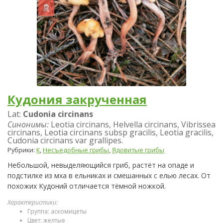
Кудония закрученная
Lat:
Cudonia circinans
Синонимы:
Leotia circinans, Helvella circinans, Vibrissea
circinans, Leotia circinans subsp gracilis, Leotia gracilis,
Cudonia circinans var grallipes.
Рубрики:
К
,
Несъедобные грибы
,
Ядовитые грибы
Небольшой, невыделяющийся гриб, растёт на опаде и
подстилке из мха в ельниках и смешанных с елью лесах. От
похожих Кудоний отличается тёмной ножкой.
Характеристики:
Группа: аскомицеты
Цвет: желтые