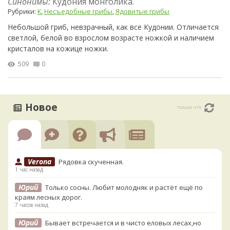
Синонимы:
Кудония монголика.
Рубрики:
К
,
Несъедобные грибы
,
Ядовитые грибы
Небольшой гриб, невзрачный, как все Кудонии. Отличается
светлой, белой во взрослом возрасте ножкой и наличием
кристалов на кожице ножки.
509
0
Новое
только что
Verona
Рядовка скученная.
1 час назад
Юрий
Только сосны. Любит молодняк и растёт ещё по
краям лесных дорог.
7 часов назад
Юрий
Бывает встречается и в чисто еловых лесах,но