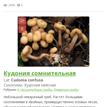
2896
5
Кудония сомнительная
Lat:
Cudonia confusa
Синонимы:
Кудония неясная.
Рубрики:
К
,
Несъедобные грибы
,
Ядовитые грибы
Небольшой невзрачный гриб. Растёт большими
скоплениями в хвойных, преимущественно еловых лесах,
обычно в горной местности. Шляпка и ножка примерно