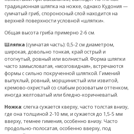
традиционная шляпка на ножке, однако Кудония —
сумчатый гриб, спороносный слой находится на
верхней поверхности условной «шляпки».
Общая высота гриба примерно 2-6 см.
Шляпка
(сумчатая часть): 0,5-2 см диаметром,
широкая, довольно тонкая, край острый и
отогнутый, ровный или волнистый. Форма шляпки
часто замысловатая, «мозговидная», встречаются
формы с сильно покрученной шляпкой. Гимений
выпуклый, ровный, морщинистый или извитой,
кремово-охристый со слабым розоватым оттенком,
иногда желтоватый или бледно-коричневатый.
Ножка
: слегка сужается кверху, часто толстая внизу,
где она толщиной 2-10 мм, и сужается до 1,5-5 мм
вверху, темнее гимения, особенно внизу. Часто
продольно-полосатая, особенно вверху, под