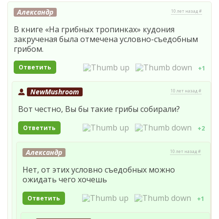
Александр
10 лет назад #
В книге «На грибных тропинках» кудония
закрученая была отмечена условно-съедобным
грибом.
Ответить
+1
NewMushroom
10 лет назад #
Вот честно, Вы бы такие грибы собирали?
Ответить
+2
Александр
10 лет назад #
Нет, от этих условно съедобных можно
ожидать чего хочешь
Ответить
+1