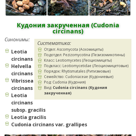
Кудония закрученная (Cudonia
circinans)
Синонимы:
Систематика:
Отдел: Ascomycota (Аскомицеты)
Leotia
Подотдел: Pezizomycotina (Пезизомикотины)
circinans
Класс: Leotiomycetes (Леоциомицеты)
Helvella
Подкласс: Leotiomycetidae (Леоциомицетовые)
Порядок: Rhytismatales (Ритизмовые)
circinans
Семейство: Cudoniaceae (Кудониевые)
Vibrissea
Род: Cudonia (Кудония)
circinans
Вид:
Cudonia circinans (Кудония
закрученная)
Leotia
circinans
subsp. gracilis
Leotia gracilis
Cudonia circinans var. grallipes