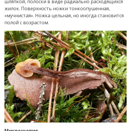
шляпкой, полоски в виде радиально расходящихся
жилок. Поверхность ножки тонкоопушенная,
«мучнистая». Ножка цельная, но иногда становится
полой с возрастом.
Микроскопия