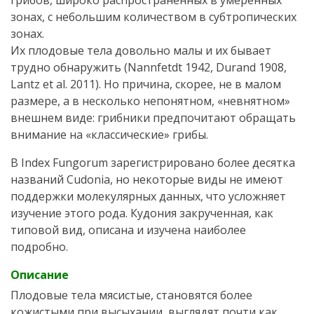
грибов, широко распространенных в умеренных
зонах, с небольшим количеством в субтропических
зонах.
Их плодовые тела довольно малы и их бывает
трудно обнаружить (Nannfetdt 1942, Durand 1908,
Lantz et al. 2011). Но причина, скорее, не в малом
размере, а в несколько непонятном, «невнятном»
внешнем виде: грибники предпочитают обращать
внимание на «классические» грибы.
В Index Fungorum зарегистрировано более десятка
названий Cudonia, но некоторые виды не имеют
поддержки молекулярных данных, что усложняет
изучение этого рода. Кудония закрученная, как
типовой вид, описана и изучена наиболее
подробно.
Описание
Плодовые тела мясистые, становятся более
кожистыми при высыхании, выглядят почти как