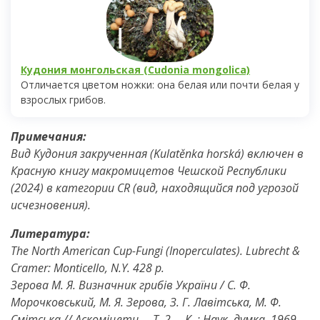
Кудония монгольская (Cudonia mongolica)
Отличается цветом ножки: она белая или почти белая у
взрослых грибов.
Примечания:
Вид Кудония закрученная (Kulatěnka horská) включен в
Красную книгу макромицетов Чешской Республики
(2024) в категории CR (вид, находящийся под угрозой
исчезновения).
Литература:
The North American Cup-Fungi (Inoperculates). Lubrecht &
Cramer: Monticello, N.Y. 428 p.
Зерова М. Я. Визначник грибів України / С. Ф.
Морочковський, М. Я. Зерова, З. Г. Лавітська, М. Ф.
Смітська // Аскоміцети. – Т. 2, – К. : Наук. думка, 1969. –