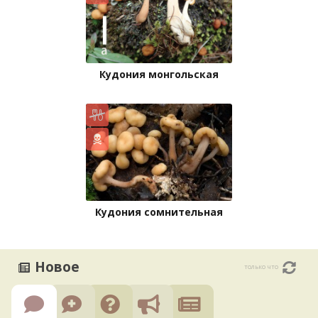
Кудония монгольская
Кудония сомнительная
Новое
только что