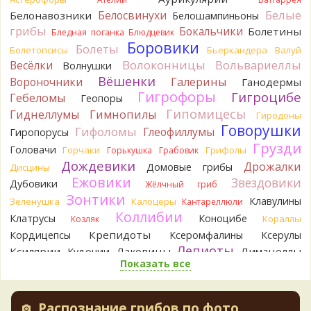
Белые
Белосвинухи
Белонавозники
Белошампиньоны
Verona
Скорее всего он.
грибы
Бокальчики
Болетины
2 дня назад
Бледная поганка
Блюдцевик
Боровики
Болеты
Болетопсисы
Бьеркандера
Валуй
Verona
Что-то из рядовок. Цвета на фото вряд ли
Волоконницы
Вольвариеллы
Весёлки
Волнушки
переданы правильно.
Вёшенки
Вороночники
2 дня назад
Галерины
Ганодермы
Гигрофоры
Гигроцибе
Гебеломы
Геопоры
Verona
Рядовка мыльная, судя по пластинкам.
Гипомицесы
Гиднеллумы
Гимнопилы
Гиродоны
Правильно сделали, что не взяли.
Говорушки
2 дня назад
Гифоломы
Глеофиллумы
Гиропорусы
Грузди
Головачи
Горчаки
Грифолы
BorisM
Горькушка
Грабовик
Подгруздок чёрный, или близкие виды
2 дня назад
Дождевики
Дрожалки
Домовые грибы
Дисцины
Ежовики
Звездовики
Дубовики
Жёлчный гриб
BorisM
Сдаётся мне, на земле и в руке - разные грибы.
Зонтики
2 дня назад
Клавулины
Зеленушка
Калоцеры
Кантареллюли
Коллибии
Клатрусы
Коноцибе
Кораллы
Козляк
Кирилл
Вони не было, но вода и гриб при варке
начали желтеть. Выкинул. Большое спасибо.
Крепидоты
Кордицепсы
Ксеромфалины
Ксерулы
2 дня назад
Лепиоты
Ксилярии
Лаковицы
Лимацеллы
Кудонии
Показать все
Лисички
Лишайники
Лиофиллумы
Кирилл
Спасибо.
2 дня назад
Ложные опята
Ложнодождевики
Ложные лисички
Маслята
Лопастники
Меланолеуки
Майский гриб
Tatiana_A
Да. Но они не все безоговорочно
Распознание грибов по фото