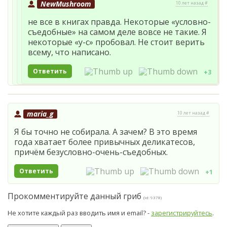
NewMushroom
10 лет назад #
не все в книгах правда. Некоторые «условно-
съедобные» на самом деле вовсе не такие. Я
некоторые «у-с» пробовал. Не стоит верить
всему, что написано.
Ответить
+3
maria_g
10 лет назад #
Я бы точно не собирала. А зачем? В это время
года хватает более привычных деликатесов,
причём безусловно-очень-съедобных.
Ответить
+1
Прокомментируйте данный гриб
(id: 9378)
Не хотите каждый раз вводить имя и email? -
зарегистрируйтесь
.