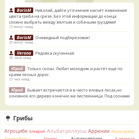
BorisM
Николай, дайте уточнение насчёт изменения
цвета гриба на срезе. Без этой информации до конца
сложно выбрать между жёлтым и собачьим груздями!
13 минут назад
BorisM
Очевидный подберезовик!
20 минут назад
Verona
Рядовка скученная.
18 часов назад
Юрий
Только сосны. Любит молодняк и растёт ещё по
краям лесных дорог.
23 часа назад
Юрий
Бывает встречается и в чисто еловых лесах,но
основное его дерево конечно же лиственница. Под соснами
не растёт.
23 часа назад
Грибы
Katya20
Зарлдыш мухомора.
1 день назад
Альбатреллусы
Агроцибе
Аррении
Аскокорине
Алеврия
Katya20
Навозник.
1 день назад
Аурикулярии
Астерофоры
Ателии
Баттаррея