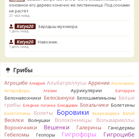
основное его дерево конечно же лиственница. Под соснами
не растёт.
23 часа назад
Katya20
Зарлдыш мухомора.
1 день назад
Katya20
Навозник.
1 день назад
Verona
Скорее всего он.
2 дня назад
Грибы
Verona
Что-то из рядовок. Цвета на фото вряд ли
переданы правильно.
Альбатреллусы
Агроцибе
Аррении
Аскокорине
Алеврия
2 дня назад
Аурикулярии
Астерофоры
Ателии
Баттаррея
Verona
Рядовка мыльная, судя по пластинкам.
Белые
Белосвинухи
Белонавозники
Белошампиньоны
Правильно сделали, что не взяли.
грибы
Бокальчики
Болетины
2 дня назад
Бледная поганка
Блюдцевик
Боровики
Болеты
Болетопсисы
Бьеркандера
Валуй
BorisM
Подгруздок чёрный, или близкие виды
Волоконницы
Вольвариеллы
Весёлки
Волнушки
2 дня назад
Вёшенки
Вороночники
Галерины
Ганодермы
BorisM
Сдаётся мне, на земле и в руке - разные грибы.
Гигрофоры
Гигроцибе
Гебеломы
Геопоры
2 дня назад