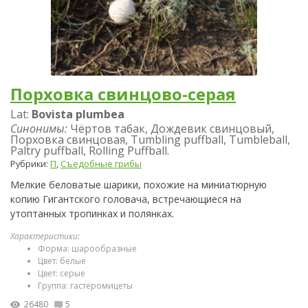
Порховка свинцово-серая
Lat:
Bovista plumbea
Синонимы:
Чёртов табак, Дождевик свинцовый,
Порховка свинцовая, Tumbling puffball, Tumbleball,
Paltry puffball, Rolling Puffball.
Рубрики:
П
,
Съедобные грибы
Мелкие беловатые шарики, похожие на миниатюрную
копию Гигантского головача, встречающиеся на
утоптанных тропинках и полянках.
Характеристики:
Форма: шарообразные
Цвет: белые
Цвет: серые
Группа: гастеромицеты
26480
5