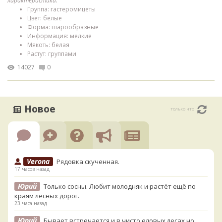
Характеристики:
Группа: гастеромицеты
Цвет: белые
Форма: шарообразные
Информация: мелкие
Мякоть: белая
Растут: группами
14027
0
Новое
только что
Verona
Рядовка скученная.
17 часов назад
Юрий
Только сосны. Любит молодняк и растёт ещё по
краям лесных дорог.
23 часа назад
Юрий
Бывает встречается и в чисто еловых лесах,но