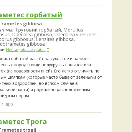
Удем
Фелл
аметес горбатый
Церат
гри
Trametes gibbosa
Ша
нимы:
Трутовик горбатый, Merulius
osus, Daedalea gibbosa, Daedalea virescens,
Шишк
porus gibbosus, Lenzites gibbosa,
dotrametes gibbosa.
ки:
Несъедобные грибы
,
Т
овик горбатый растёт на сухостое и валеже
венных пород в виде полукруглых шляпок или
ок (на поверхности пней). Его легко отличить по
лым шляпкам (которые часто бывают зелёными от
итных водорослей, во всяком случае в
ральной части) и радиально расположенным
видным порам.
14
0
аметес Трога
Trametes trogii