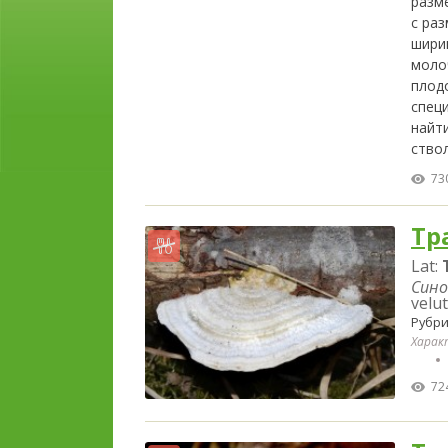
разм
с ра
шири
моло
плод
спец
найт
ствол
73
Тр
Lat:
Сино
velut
Рубри
Харак
72