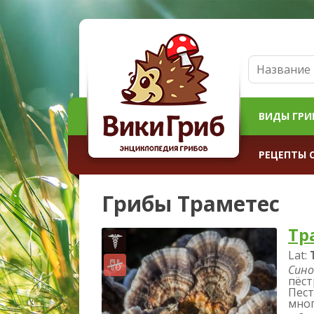
ВИДЫ ГРИ
РЕЦЕПТЫ 
Грибы Траметес
Тр
Lat:
Сино
пёст
Пест
мног