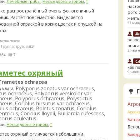
такая
ки:
Лечебные грибы
,
Несъедобные грибы
,
Т
насто
ко распространённый очень фотогеничный
фото 
овик. Растёт повсеместно. Выделяется
желты
53 мину
рованной окраской в ярких цветах и опушкой на
ках.
А
розов
теристики:
описа
Группа: трутовики
2 часа н
564
7
Се
как п
аметес охряный
9 часов 
Trametes ochracea
Se
нимы:
Polyporus zonatus var ochraceus,
и лизн
tus ochraceus, Polyporus versicolor var
Супруг
aceus, Polyporus ochraceus, Polystictus
тоже 
aceus, Coriolus hirsutus var ochraceus,
Агро
нет. 
olus ochraceus, Boletus zonatus, Coriolus
Аскок
особе
ntricus, Coriolus lloydii, Bulliardia rufescens,
14 часо
porus aculeatus.
Батта
ки:
Несъедобные грибы
,
Т
Бело
V
етес охряный отличается небольшими
выраст
Блюдц
15 часо