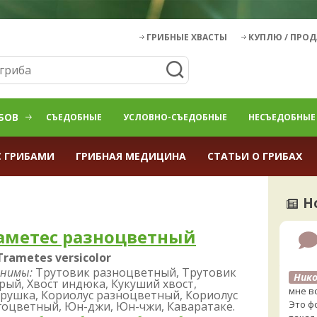
ГРИБНЫЕ ХВАСТЫ
КУПЛЮ / ПРО
БОВ
СЪЕДОБНЫЕ
УСЛОВНО-СЪЕДОБНЫЕ
НЕСЪЕДОБНЫЕ
С ГРИБАМИ
ГРИБНАЯ МЕДИЦИНА
СТАТЬИ О ГРИБАХ
Н
аметес разноцветный
Trametes versicolor
нимы:
Трутовик разноцветный, Трутовик
Нико
рый, Хвост индюка, Кукуший хвост,
мне в
рушка, Кориолус разноцветный, Кориолус
Это фо
оцветный, Юн-джи, Юн-чжи, Каваратаке.