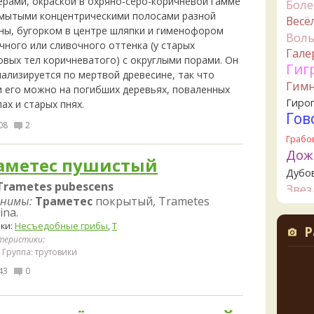
ерами, окраской в охряно-серо-коричневой гамме
Бол
змытыми концентрическими полосами разной
Весё
M
ны, бугорком в центре шляпки и гименофором
15 часо
Вол
чного или сливочного оттенка (у старых
Гале
B
овых тел коричневатого) с округлыми порами. Он
Гиг
там т
иализируется по мертвой древесине, так что
подтв
Гим
и его можно на погибших деревьях, поваленных
один и
Гиро
ах и старых пнях.
прост
Гов
упоря
08
2
нужно
Грабо
15 часо
Дож
аметес пушистый
B
Дубо
15 часо
Trametes pubescens
Зве
нимы:
Траметес
покрытый, Trametes
B
Канта
ina.
Кол
измен
ки:
Несъедобные грибы
,
Т
Р
инфор
Креп
теристики:
жёлты
Группа: трутовики
Кудо
22 часа
43
0
Лио
B
Ложн
22 часа
опят