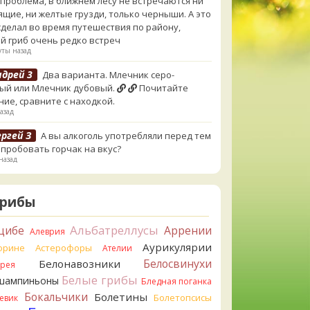
 проблема, в ближнем лесу не встречаются ни
ящие, ни желтые грузди, только черныши. А это
сделал во время путешествия по району,
й гриб очень редко встреч
ты назад
ндрей 3
Два варианта. Млечник серо-
ый или Млечник дубовый.
Почитайте
ние, сравните с находкой.
азад
ргей З
А вы алкоголь употребляли перед тем
опробовать горчак на вкус?
назад
rj_Sf
Сегодня такого маленького я и порезал,
ул, и пожевал, но горечи не почувствовал.
Грибы
а лизнула - ей горький, как таблетка. Детям
не горький. То что это именно горчак сомнений
Альбатреллусы
цибе
Аррении
Алеврия
Но вот такие индивидуальные вкусовые
Аурикулярии
орине
Астерофоры
Ателии
нности.)Гриб, конечно, выкинули.
в назад
Белосвинухи
Белонавозники
ррея
Белые грибы
шампиньоны
Бледная поганка
erona
Говорушка булавоногая могла бы
Бокальчики
Болетины
и...
Болетопсисы
евик
в назад