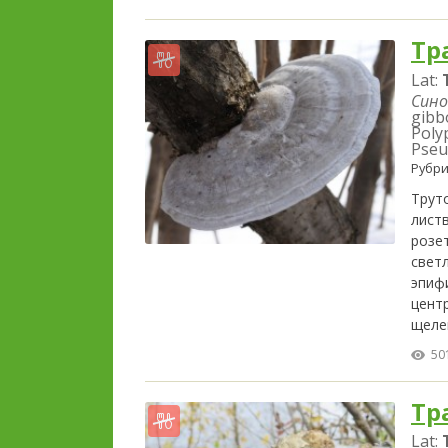
Тр
Lat:
Сино
gibb
Poly
Pseu
Рубри
Трут
лист
розет
свет
эпиф
цент
щеле
50
Тр
Lat: