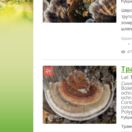
Рубри
Широ
трут
зони
шляп
Харак
47
Тр
Lat:
Сино
Bole
ochr
ochr
Cori
conce
Poly
Рубри
Трам