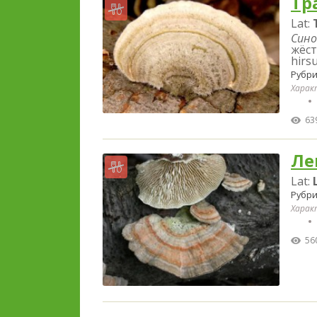
Тр
Lat:
Сино
жёст
hirsu
Рубри
Харак
63
Ле
Lat:
Рубри
Харак
56