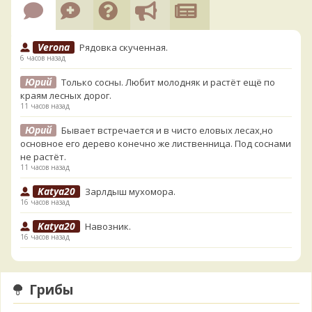
Verona
Рядовка скученная.
6 часов назад
Юрий
Только сосны. Любит молодняк и растёт ещё по
краям лесных дорог.
11 часов назад
Юрий
Бывает встречается и в чисто еловых лесах,но
основное его дерево конечно же лиственница. Под соснами
не растёт.
11 часов назад
Katya20
Зарлдыш мухомора.
16 часов назад
Katya20
Навозник.
16 часов назад
Verona
Скорее всего он.
1 день назад
Грибы
Verona
Что-то из рядовок. Цвета на фото вряд ли
переданы правильно.