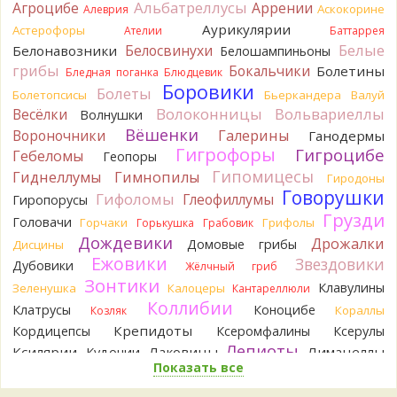
Альбатреллусы
Агроцибе
Аррении
Аскокорине
Алеврия
1 день назад
Аурикулярии
Астерофоры
Ателии
Баттаррея
Verona
Рядовка мыльная, судя по пластинкам.
Белые
Белосвинухи
Белонавозники
Белошампиньоны
Правильно сделали, что не взяли.
грибы
Бокальчики
Болетины
1 день назад
Бледная поганка
Блюдцевик
Боровики
Болеты
Болетопсисы
Бьеркандера
Валуй
BorisM
Подгруздок чёрный, или близкие виды
Волоконницы
Вольвариеллы
Весёлки
Волнушки
1 день назад
Вёшенки
Вороночники
Галерины
Ганодермы
BorisM
Сдаётся мне, на земле и в руке - разные грибы.
Гигрофоры
Гигроцибе
Гебеломы
Геопоры
1 день назад
Гипомицесы
Гиднеллумы
Гимнопилы
Гиродоны
Кирилл
Вони не было, но вода и гриб при варке
Говорушки
Гифоломы
Глеофиллумы
Гиропорусы
начали желтеть. Выкинул. Большое спасибо.
Грузди
Головачи
1 день назад
Горчаки
Грифолы
Горькушка
Грабовик
Дождевики
Дрожалки
Домовые грибы
Дисцины
Кирилл
Спасибо.
Ежовики
Звездовики
Дубовики
1 день назад
Жёлчный гриб
Зонтики
Клавулины
Зеленушка
Калоцеры
Кантареллюли
Tatiana_A
Да. Но они не все безоговорочно
Коллибии
Клатрусы
Коноцибе
Кораллы
Козляк
съедобны.
1 день назад
Крепидоты
Кордицепсы
Ксеромфалины
Ксерулы
Лепиоты
Ксилярии
Лаковицы
Лимацеллы
Кудонии
Tatiana_A
В следующий раз вырвите его целиком и
Показать все
Лисички
Лишайники
Лиофиллумы
разрежьте ножку вертикально. Именно вертикально.
Ложные опята
Пожелтение у самого основания - значит, Ш. Желтокожий,
Ложнодождевики
Ложные лисички