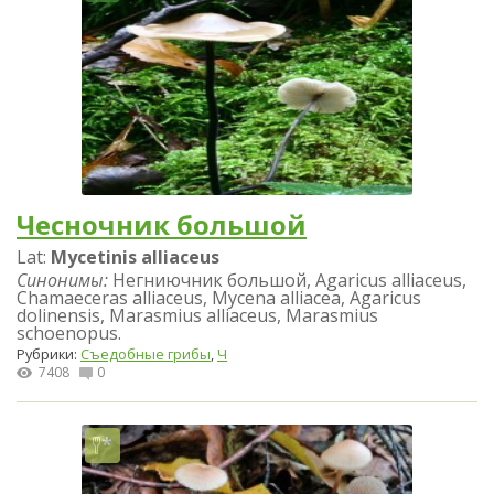
Чесночник большой
Lat:
Mycetinis alliaceus
Синонимы:
Негниючник большой, Agaricus alliaceus,
Chamaeceras alliaceus, Mycena alliacea, Agaricus
dolinensis, Marasmius alliaceus, Marasmius
schoenopus.
Рубрики:
Съедобные грибы
,
Ч
7408
0