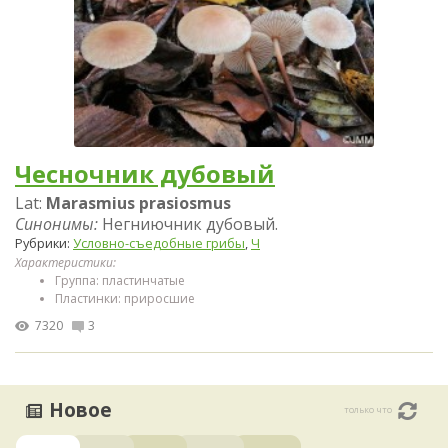
Чесночник дубовый
Lat:
Marasmius prasiosmus
Синонимы:
Негниючник дубовый.
Рубрики:
Условно-съедобные грибы
,
Ч
Характеристики:
Группа: пластинчатые
Пластинки: приросшие
7320
3
Новое
только что