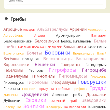
1 день назад
Verona
Скорее всего он.
2 дня назад
Грибы
Verona
Что-то из рядовок. Цвета на фото вряд ли
переданы правильно.
Альбатреллусы
Агроцибе
Аррении
Аскокорине
Алеврия
2 дня назад
Аурикулярии
Астерофоры
Ателии
Баттаррея
Verona
Рядовка мыльная, судя по пластинкам.
Белые
Белосвинухи
Белонавозники
Белошампиньоны
Правильно сделали, что не взяли.
грибы
Бокальчики
Болетины
2 дня назад
Бледная поганка
Блюдцевик
Боровики
Болеты
Болетопсисы
Бьеркандера
Валуй
BorisM
Подгруздок чёрный, или близкие виды
Волоконницы
Вольвариеллы
Весёлки
Волнушки
2 дня назад
Вёшенки
Вороночники
Галерины
Ганодермы
BorisM
Сдаётся мне, на земле и в руке - разные грибы.
Гигрофоры
Гигроцибе
Гебеломы
Геопоры
2 дня назад
Гипомицесы
Гиднеллумы
Гимнопилы
Гиродоны
Кирилл
Вони не было, но вода и гриб при варке
Говорушки
Гифоломы
Глеофиллумы
Гиропорусы
начали желтеть. Выкинул. Большое спасибо.
Грузди
Головачи
2 дня назад
Горчаки
Грифолы
Горькушка
Грабовик
Дождевики
Дрожалки
Домовые грибы
Дисцины
Кирилл
Спасибо.
Ежовики
Звездовики
Дубовики
2 дня назад
Жёлчный гриб
Зонтики
Клавулины
Зеленушка
Калоцеры
Кантареллюли
Tatiana_A
Да. Но они не все безоговорочно