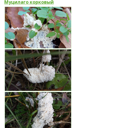
Муцилаго корковый