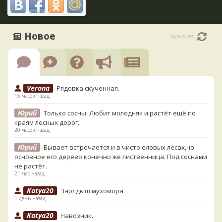
Новое
только что
Verona
Рядовка скученная.
15 часов назад
Юрий
Только сосны. Любит молодняк и растёт ещё по
краям лесных дорог.
20 часов назад
Юрий
Бывает встречается и в чисто еловых лесах,но
основное его дерево конечно же лиственница. Под соснами
не растёт.
21 час назад
Katya20
Зарлдыш мухомора.
1 день назад
Katya20
Навозник.