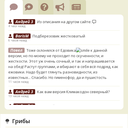
Андрей 3
Из описания на другом сайте:
4 часа назад
BorisM
Подберезовик жестковатый
6 часов назад
Павел
Тоже склонялся от Едовика
к данной
версии, но по-моему не проходит по скученности, и
жесткости. Этот уж очень сочный, и так и напрашивается
на обед! Растут группами, и вбирают в себя всё подряд, как
ежовики. Надо будет глянуть разновидности, из
известных... Спасибо. Но гименофор, да и пушистость
11 часов назад
Андрей 3
Как вам версия Климакодон северный?
13 часов назад
Андрей 3
Он самый!
13 часов назад
Грибы
Verona
С гименофором вы бы сделали более
информативные фото. То, что есть сейчас, вызывает