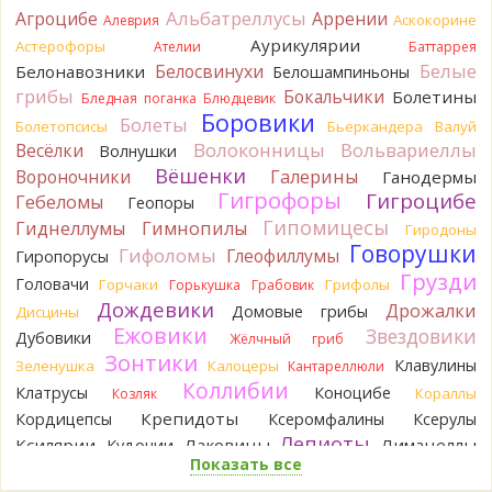
вопросы.
Альбатреллусы
Агроцибе
Аррении
Аскокорине
Алеврия
14 часов назад
Аурикулярии
Астерофоры
Ателии
Баттаррея
Павел
Может и постия, только совсем не горькая, и с
Белые
Белосвинухи
Белонавозники
Белошампиньоны
берёзы, и гименофор шипчатый; или что-то родственное.
грибы
Бокальчики
Болетины
Бледная поганка
Блюдцевик
По мере напитывания соком приобретает аромат
Боровики
Болеты
Болетопсисы
Бьеркандера
Валуй
пикантного (по типу чесночного) мяса под маринадом!
Волоконницы
Вольвариеллы
Весёлки
Думаю, заморозить или засушить, до выяснения деталей...
Волнушки
Спасибо за вариант
Вёшенки
Вороночники
Галерины
Ганодермы
14 часов назад
Гигрофоры
Гигроцибе
Гебеломы
Геопоры
Гипомицесы
Oparush
Гиднеллумы
Гимнопилы
Гиродоны
15 часов назад
Говорушки
Гифоломы
Глеофиллумы
Гиропорусы
Грузди
Verona
Возможно Постия, хотя сильная пушистость
Головачи
Горчаки
Грифолы
Горькушка
Грабовик
удивляет:
.
Дождевики
Дрожалки
Домовые грибы
Дисцины
15 часов назад
Ежовики
Звездовики
Дубовики
Жёлчный гриб
sereneden
Точно он, спасибо огромное!
Зонтики
Клавулины
Зеленушка
Калоцеры
Кантареллюли
15 часов назад
Коллибии
Клатрусы
Коноцибе
Кораллы
Козляк
BorisM
Тогда это подольшаник
Крепидоты
Кордицепсы
Ксеромфалины
Ксерулы
15 часов назад
Лепиоты
Ксилярии
Лаковицы
Лимацеллы
Кудонии
Показать все
sereneden
Лисички
Лишайники
Да, ольха была. Но не доминантная в лесу.
Лиофиллумы
Сам гриб - да, считай, под ольхой.