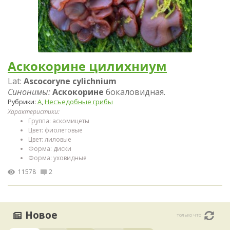
Аскокорине цилихниум
Lat:
Ascocoryne cylichnium
Синонимы:
Аскокорине
бокаловидная.
Рубрики:
А
,
Несъедобные грибы
Характеристики:
Группа: аскомицеты
Цвет: фиолетовые
Цвет: лиловые
Форма: диски
Форма: уховидные
11578
2
Новое
только что