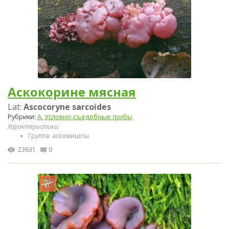
Аскокорине мясная
Lat:
Ascocoryne sarcoides
Рубрики:
А
,
Условно-съедобные грибы
Характеристики:
Группа: аскомицеты
23631
0