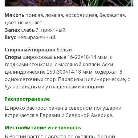
Мякоть
тонкая, ломкая, восковидная, беловатая,
цвет не меняет.
Запах
слабый, приятный.
Вкус
невыраженный.
Споровый порошок
белый.
Споры
широкоовальные 16-22×10-14 мкм, с
гладкими стенками, с масляной каплей. Аски
цилиндрические 250-300×14-18 мкм, содержат 8
одноклеточных спор. Парафизы цилиндрические, с
булавовидными утолщёнными концами.
Распространение
Широко распространён в северном полушарии,
встречается в Евразии и Северной Америке.
Местообитание и сезонность
В России растёт с августа по октябрь. Лесной