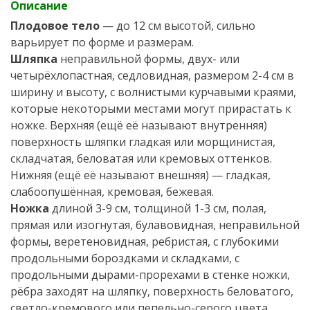
Описание
Плодовое тело
— до 12 см высотой, сильно
варьирует по форме и размерам.
Шляпка
неправильной формы, двух- или
четырёхлопастная, седловидная, размером 2-4 см в
ширину и высоту, с волнистыми курчавыми краями,
которые некоторыми местами могут прирастать к
ножке. Верхняя (ещё её называют внутренняя)
поверхность шляпки гладкая или морщинистая,
складчатая, беловатая или кремовых оттенков.
Нижняя (ещё её называют внешняя) — гладкая,
слабоопушённая, кремовая, бежевая.
Ножка
длиной 3-9 см, толщиной 1-3 см, полая,
прямая или изогнутая, булавовидная, неправильной
формы, веретеновидная, ребристая, с глубокими
продольными бороздками и складками, с
продольными дырами-прорехами в стенке ножки,
рёбра заходят на шляпку, поверхность беловатого,
светло-кремового или пепельно-серого цвета.