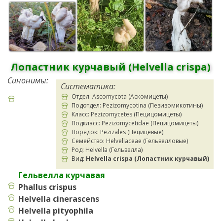
Лопастник курчавый (Helvella crispa)
Синонимы:
Систематика:
Отдел: Ascomycota (Аскомицеты)
Подотдел: Pezizomycotina (Пезизомикотины)
Класс: Pezizomycetes (Пецицомицеты)
Подкласс: Pezizomycetidae (Пецицомицеты)
Порядок: Pezizales (Пецицевые)
Семейство: Helvellaceae (Гельвелловые)
Род: Helvella (Гельвелла)
Вид:
Helvella crispa (Лопастник курчавый)
Гельвелла курчавая
Phallus
crispus
Helvella cinerascens
Helvella pityophila