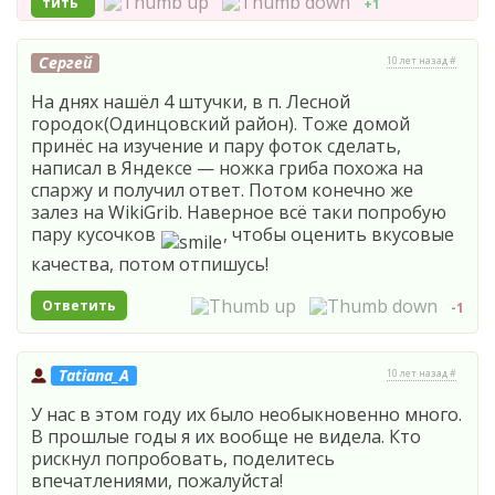
тить
+1
Сергей
10 лет назад #
На днях нашёл 4 штучки, в п. Лесной
городок(Одинцовский район). Тоже домой
принёс на изучение и пару фоток сделать,
написал в Яндексе — ножка гриба похожа на
спаржу и получил ответ. Потом конечно же
залез на WikiGrib. Наверное всё таки попробую
пару кусочков
, чтобы оценить вкусовые
качества, потом отпишусь!
Ответить
-1
Tatiana_A
10 лет назад #
У нас в этом году их было необыкновенно много.
В прошлые годы я их вообще не видела. Кто
рискнул попробовать, поделитесь
впечатлениями, пожалуйста!