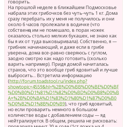
говорить.
На прошлой неделе в ближайшем Подмосковье
набрала этих грибочков без чуть-чуть 1 кг. Дома
сразу перебрать их у меня не получилось и они
около 6 часов пролежали в водичке (что
собственңо им не помешало, в порах ножек
оказалось столько мелких букашек, не знаю как
бы я их от туда выковыривала). Собственно, я —
грибник начинающий, и даже если в грибе
уверена, дома все-равно сверяюсь с гуглом,
заодно смотрю как надо готовить (сколько
варить например). Придя домой начиталась
страхов, что это вообще гриб ядовитый и лучше
выбросить… Встретила информацию
(
http://forum.toadstool.ru/index.php?
showtopic=4559&hl=%2B%D0%BB%D0%BE%D0%BF
%D0%B0%D1%81%D1%82%D0%BD%D0%B8%D0%B
A+%2B%D0%BA%D1%83%D1%80%D1%87%D0%B0
%D0%B2%D1%8B%D0%B9
), что гриб ядовитый,
но если проварить немного в большом
количестве воды с добавлением соды — яд
нейтрализуется. В общем, решила не рисковать:
проварила минут 20 в соде (1ст.ложка на 4