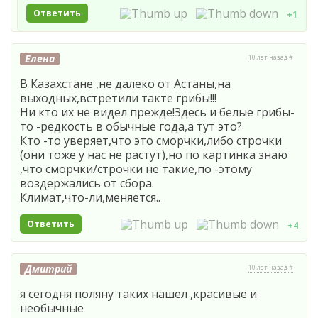
Ответить
+1
Елена
10 лет назад #
В Казахстане ,не далеко от Астаны,на
выходных,встретили такте грибы!!!
Ни кто их не видел прежде!Здесь и белые грибы-
то -редкость в обычные года,а тут это?
Кто -то уверяет,что это сморчки,либо строчки
(они тоже у нас не растут),но по картинка знаю
,что сморчки/строчки не такие,по -этому
воздержались от сбора.
Климат,что-ли,меняется..
Ответить
+4
Дмитрий
10 лет назад #
я сегодня поляну таких нашел ,красивые и
необычные