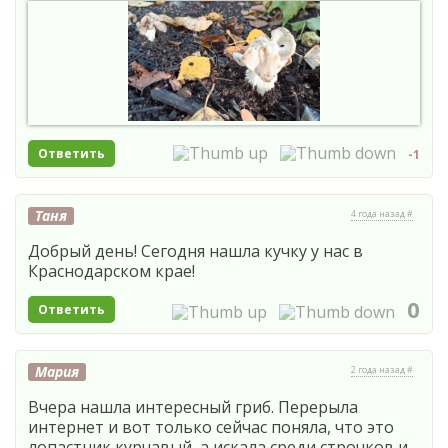
Ответить
-1
Таня
4 года назад #
Добрый день! Сегодня нашла кучку у нас в
Краснодарском крае!
0
Ответить
Мария
2 года назад #
Вчера нашла интересный гриб. Перерыла
интернет и вот только сейчас поняла, что это
лопастник курчавый, а искала среди строчков и