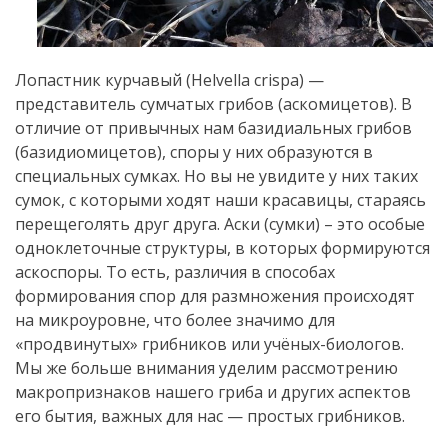
Лопастник курчавый (Helvella crispa) —
представитель сумчатых грибов (аскомицетов). В
отличие от привычных нам базидиальных грибов
(базидиомицетов), споры у них образуются в
специальных сумках. Но вы не увидите у них таких
сумок, с которыми ходят наши красавицы, стараясь
перещеголять друг друга. Аски (сумки) – это особые
одноклеточные структуры, в которых формируются
аскоспоры. То есть, различия в способах
формирования спор для размножения происходят
на микроуровне, что более значимо для
«продвинутых» грибников или учёных-биологов.
Мы же больше внимания уделим рассмотрению
макропризнаков нашего гриба и других аспектов
его бытия, важных для нас — простых грибников.