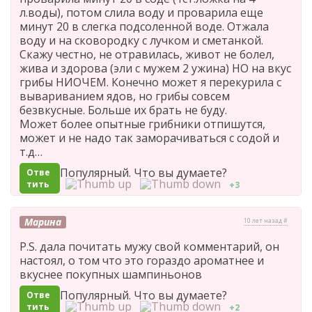
л.воды), потом слила воду и проварила еще
минут 20 в слегка подсоленной воде. Отжала
воду и на сковородку с лучком и сметанкой.
Скажу честно, не отравилась, живот не болел,
жива и здорова (эли с мужем 2 ужина) НО на вкус
грибы НИОЧЕМ. Конечно может я перекурила с
вывариванием ядов, но грибы совсем
безвкусные. Больше их брать не буду.
Может более опытные грибники отпишутся,
может и не надо так заморачиваться с содой и
т.д…
Популярный. Что вы думаете?
Отве
тить
+3
Марина
10 лет назад #
P.S. дала почитать мужу свой комментарий, он
настоял, о том что это гораздо ароматнее и
вкуснее покупных шампиньонов
Популярный. Что вы думаете?
Отве
тить
+2