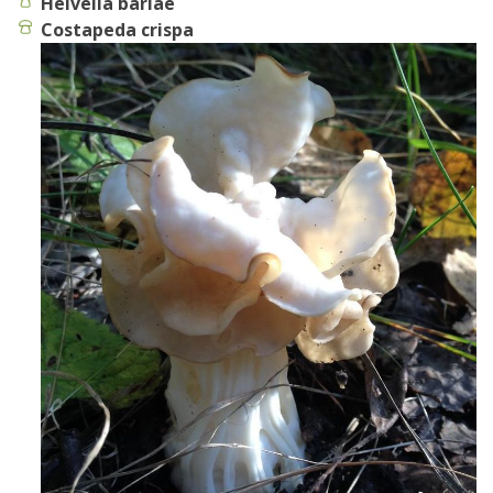
Helvella barlae
Costapeda crispa