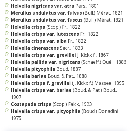
Helvella nigricans var. atra
Pers., 1801
Merulius undulatus var. fulvus
(Bull.) Mérat, 1821
Merulius undulatus var. fuscus
(Bull.) Mérat, 1821
Helvella crispa
(Scop.) Fr., 1822
Helvella crispa var. lutescens
Fr., 1822
Helvella crispa var. alba
Fr., 1822
Helvella cinerascens
Secr., 1833
Helvella crispa var. grevillei
J. Kickx f., 1867
Helvella pallida var. nigricans
(Schaeff.) Quél., 1886
Helvella pityophila
Boud. 1887
Helvella barlae
Boud. & Pat., 1888
Helvella crispa f. grevillei
(J. Kickx f.) Massee, 1895
Helvella crispa var. barlae
(Boud. & Pat.) Boud.,
1907
Costapeda crispa
(Scop.) Falck, 1923
Helvella crispa var. pityophila
(Boud.) Donadini
1975