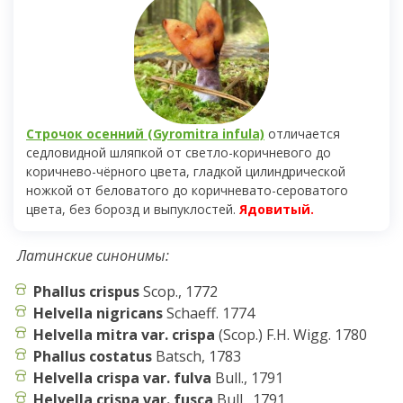
Строчок осенний (Gyromitra infula)
отличается
седловидной шляпкой от светло-коричневого до
коричнево-чёрного цвета, гладкой цилиндрической
ножкой от беловатого до коричневато-сероватого
цвета, без борозд и выпуклостей.
Ядовитый.
Латинские синонимы:
Phallus
crispus
Scop., 1772
Helvella
nigricans
Schaeff. 1774
Helvella mitra var. crispa
(Scop.) F.H. Wigg. 1780
Phallus costatus
Batsch, 1783
Helvella crispa var. fulva
Bull., 1791
Helvella crispa var. fusca
Bull., 1791