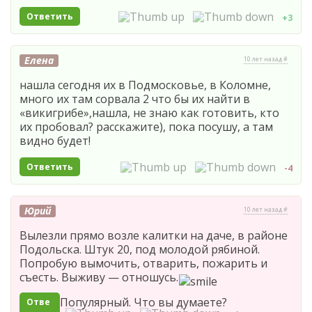
Ответить
+3
Елена
10 лет назад #
нашла сегодня их в Подмосковье, в Коломне,
много их там сорвала 2 что бы их найти в
«викигрибе»,нашла, не знаю как готовить, кто
их пробовал? расскажите), пока посушу, а там
видно будет!
Ответить
-4
Юрий
10 лет назад #
Вылезли прямо возле калитки на даче, в районе
Подольска. Штук 20, под молодой рябиной.
Попробую вымочить, отварить, пожарить и
съесть. Выживу — отношусь.
Популярный. Что вы думаете?
Отве