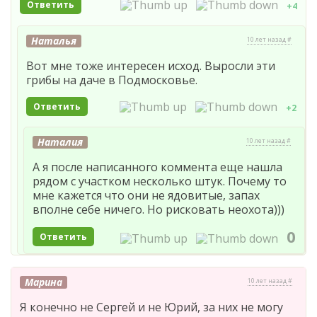
Ответить
+4
Наталья
10 лет назад #
Вот мне тоже интересен исход. Выросли эти
грибы на даче в Подмосковье.
Ответить
+2
Наталия
10 лет назад #
А я после написанного коммента еще нашла
рядом с участком несколько штук. Почему то
мне кажется что они не ядовитые, запах
вполне себе ничего. Но рисковать неохота)))
0
Ответить
Марина
10 лет назад #
Я конечно не Сергей и не Юрий, за них не могу