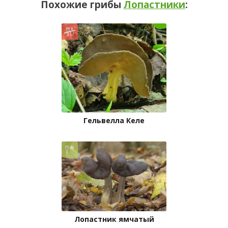
Похожие грибы
Лопастники
:
Гельвелла Келе
Лопастник ямчатый