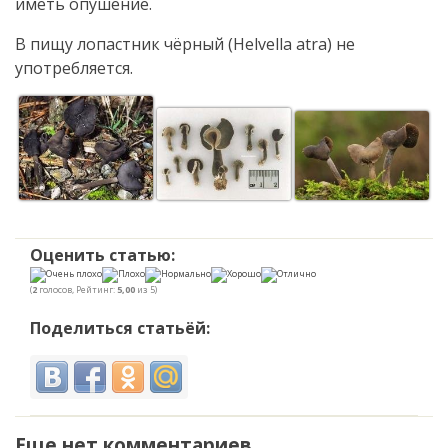
иметь опушение.
В пищу лопастник чёрный (Helvella atra) не
употребляется.
Оценить статью:
(
2
голосов, Рейтинг:
5,00
из 5)
Поделиться статьёй:
Еще нет комментариев