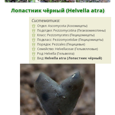
Лопастник чёрный (Helvella atra)
Систематика:
Отдел: Ascomycota (Аскомицеты)
Подотдел: Pezizomycotina (Пезизомикотины)
Класс: Pezizomycetes (Пецицомицеты)
Подкласс: Pezizomycetidae (Пецицомицеты)
Порядок: Pezizales (Пецицевые)
Семейство: Helvellaceae (Гельвелловые)
Род: Helvella (Гельвелла)
Вид:
Helvella atra (Лопастник чёрный)