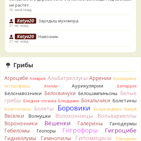
не растёт.
16 часов назад
Katya20
Зарлдыш мухомора.
21 час назад
Katya20
Навозник.
21 час назад
Verona
Скорее всего он.
1 день назад
Грибы
Verona
Что-то из рядовок. Цвета на фото вряд ли
переданы правильно.
Альбатреллусы
Агроцибе
Аррении
Аскокорине
Алеврия
1 день назад
Аурикулярии
Астерофоры
Ателии
Баттаррея
Verona
Рядовка мыльная, судя по пластинкам.
Белые
Белосвинухи
Белонавозники
Белошампиньоны
Правильно сделали, что не взяли.
грибы
Бокальчики
Болетины
1 день назад
Бледная поганка
Блюдцевик
Боровики
Болеты
Болетопсисы
Бьеркандера
Валуй
BorisM
Подгруздок чёрный, или близкие виды
Волоконницы
Вольвариеллы
Весёлки
Волнушки
1 день назад
Вёшенки
Вороночники
Галерины
Ганодермы
BorisM
Сдаётся мне, на земле и в руке - разные грибы.
Гигрофоры
Гигроцибе
Гебеломы
Геопоры
1 день назад
Гипомицесы
Гиднеллумы
Гимнопилы
Гиродоны