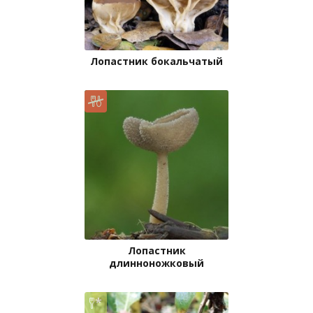
Лопастник бокальчатый
Лопастник
длинноножковый