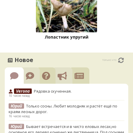
Лопастник упругий
Новое
только что
Verona
Рядовка скученная.
10 часов назад
Юрий
Только сосны. Любит молодняк и растёт ещё по
краям лесных дорог.
16 часов назад
Юрий
Бывает встречается и в чисто еловых лесах,но
основное его дерево конечно же лиственница. Под соснами