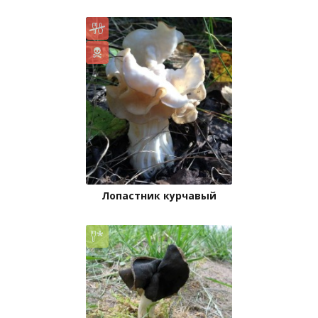
Лопастник курчавый