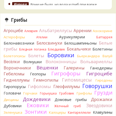
Кирилл
Вони не было, но вода и гриб при варке
начали желтеть. Выкинул. Большое спасибо.
8 часов назад
Грибы
Кирилл
Спасибо.
8 часов назад
Альбатреллусы
Агроцибе
Аррении
Аскокорине
Алеврия
Tatiana_A
Да. Но они не все безоговорочно
Аурикулярии
Астерофоры
Ателии
Баттаррея
съедобны.
Белые
Белосвинухи
Белонавозники
Белошампиньоны
8 часов назад
грибы
Бокальчики
Болетины
Бледная поганка
Блюдцевик
Tatiana_A
В следующий раз вырвите его целиком и
Боровики
Болеты
Болетопсисы
Бьеркандера
Валуй
разрежьте ножку вертикально. Именно вертикально.
Волоконницы
Вольвариеллы
Весёлки
Волнушки
Пожелтение у самого основания - значит, Ш. Желтокожий,
Вёшенки
Вороночники
Галерины
Ганодермы
ядовит. Иногда полезно гриб сварить, Желтокожий и еще
Гигрофоры
Гигроцибе
несколько ядовитых начинают жутко вонять химией, и
Гебеломы
Геопоры
вода желтеет.
Гипомицесы
Гиднеллумы
Гимнопилы
Гиродоны
8 часов назад
Говорушки
Гифоломы
Глеофиллумы
Гиропорусы
Кирилл
Спасибо, а можно быть хотя бы уверенным,
Грузди
Головачи
Горчаки
Грифолы
Горькушка
Грабовик
что это сыроежки? Полости в ножке нет, но центральная
Дождевики
Дрожалки
Домовые грибы
Дисцины
часть видно, что другого цвета немного. Изменения цвета
Ежовики
Звездовики
на срезе нет. Росли на опушке под не старым дубом.
Дубовики
Жёлчный гриб
Кожица со шляпки вообще не снимается, вместо этого
Зонтики
Клавулины
Зеленушка
Калоцеры
Кантареллюли
обламываются края шляпки.