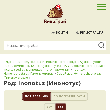
ВОЙТИ
РЕГИСТРАЦИЯ
Отдел: Basidiomycota (Базидиомицеты)
/
Подотдел: Agaricomycotina
(Агарикомицеты)
/
Класс: Agaricomycetes (Агарикомицеты)
/
Подкласс:
Incertae sedis (неопределённого положения)
/
Порядок:
Hymenochaetales (Гименохетовые)
/
Семейство: Hymenochaetaceae
(Гименохетовые)
/
Род: Inonotus (Инонотус)
ПО НАЗВАНИЮ
ПО ПОПУЛЯРНОСТИ
РУС
LAT