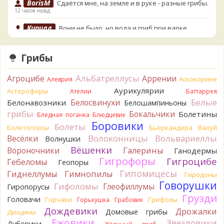
BorisM
Сдаётся мне, на земле и в руке - разные грибы.
12 часов назад
Кирилл
Вони не было, но вода и гриб при варке
начали желтеть. Выкинул. Большое спасибо.
14 часов назад
Грибы
Кирилл
Спасибо.
14 часов назад
Альбатреллусы
Агроцибе
Аррении
Аскокорине
Алеврия
Tatiana_A
Да. Но они не все безоговорочно
Аурикулярии
Астерофоры
Ателии
Баттаррея
съедобны.
Белые
Белосвинухи
Белонавозники
Белошампиньоны
14 часов назад
грибы
Бокальчики
Болетины
Бледная поганка
Блюдцевик
Tatiana_A
В следующий раз вырвите его целиком и
Боровики
Болеты
Болетопсисы
Бьеркандера
Валуй
разрежьте ножку вертикально. Именно вертикально.
Волоконницы
Вольвариеллы
Весёлки
Волнушки
Пожелтение у самого основания - значит, Ш. Желтокожий,
Вёшенки
Вороночники
Галерины
Ганодермы
ядовит. Иногда полезно гриб сварить, Желтокожий и еще
Гигрофоры
Гигроцибе
несколько ядовитых начинают жутко вонять химией, и
Гебеломы
Геопоры
вода желтеет.
Гипомицесы
Гиднеллумы
Гимнопилы
Гиродоны
14 часов назад
Говорушки
Гифоломы
Глеофиллумы
Гиропорусы
Кирилл
Спасибо, а можно быть хотя бы уверенным,
Грузди
Головачи
Горчаки
Грифолы
Горькушка
Грабовик
что это сыроежки? Полости в ножке нет, но центральная
Дождевики
Дрожалки
Домовые грибы
Дисцины
часть видно, что другого цвета немного. Изменения цвета
Ежовики
Звездовики
на срезе нет. Росли на опушке под не старым дубом.
Дубовики