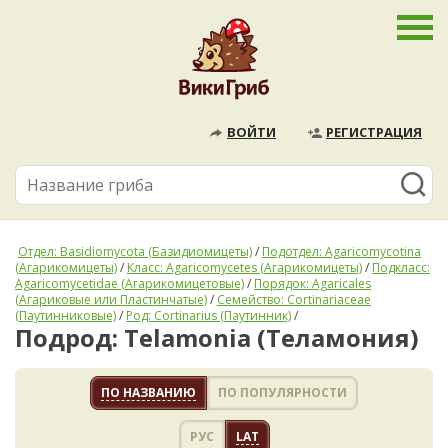
ВОЙТИ
РЕГИСТРАЦИЯ
Отдел: Basidiomycota (Базидиомицеты)
/
Подотдел: Agaricomycotina
(Агарикомицеты)
/
Класс: Agaricomycetes (Агарикомицеты)
/
Подкласс:
Agaricomycetidae (Агарикомицетовые)
/
Порядок: Agaricales
(Агариковые или Пластинчатые)
/
Семейство: Cortinariaceae
(Паутинниковые)
/
Род: Cortinarius (Паутинник)
/
Подрод: Telamonia (Теламония)
ПО НАЗВАНИЮ
ПО ПОПУЛЯРНОСТИ
РУС
LAT