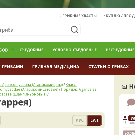
ГРИБНЫЕ ХВАСТЫ
КУПЛЮ / ПРО
БОВ
СЪЕДОБНЫЕ
УСЛОВНО-СЪЕДОБНЫЕ
НЕСЪЕДОБНЫЕ
С ГРИБАМИ
ГРИБНАЯ МЕДИЦИНА
СТАТЬИ О ГРИБАХ
: Agaricomycotina (Агарикомицеты)
/
Класс:
Н
comycetidae (Агарикомицетовые)
/
Порядок: Agaricales
icaceae (Шампиньоновые)
/
таррея)
V
РУС
LAT
16 часо
Юри