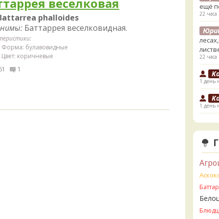
ттаррея веселковая
ещё п
22 часа
Battarrea phalloides
нимы:
Баттаррея веселковидная.
Юри
теристики:
лесах
Форма: булавовидные
листв
Цвет: коричневые
22 часа
61
1
K
1 день 
K
1 день 
V
2 дня н
V
ли пе
Агро
2 дня н
Аскок
V
Батта
Прави
Бело
2 дня н
Блюдц
B