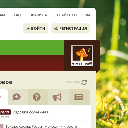
ДАМ
FAQ
ПРАВИЛА
О САЙТЕ / ОТЗЫВЫ
ВОЙТИ
РЕГИСТРАЦИЯ
что за гриб?
овое
только что
erona
Рядовка скученная.
в назад
й
Только сосны. Любит молодняк и растёт