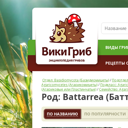
ВИДЫ ГРИ
РЕЦЕПТЫ 
Отдел: Basidiomycota (Базидиомицеты)
/
Подотдел
Agaricomycetes (Агарикомицеты)
/
Подкласс: Agari
(Агариковые или Пластинчатые)
/
Семейство: Agar
Род: Battarrea (Бат
ПО НАЗВАНИЮ
ПО ПОПУЛЯРНОСТИ