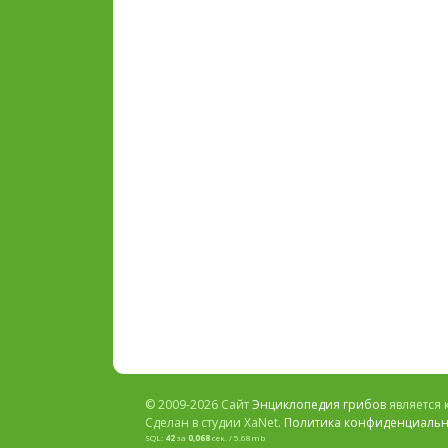
© 2009-2026 Сайт
Энциклопедия грибов
является 
Сделан в студии XaNet.
Политика конфиденциальн
SQL:
42
за
0,068
сек. / 5.68mb