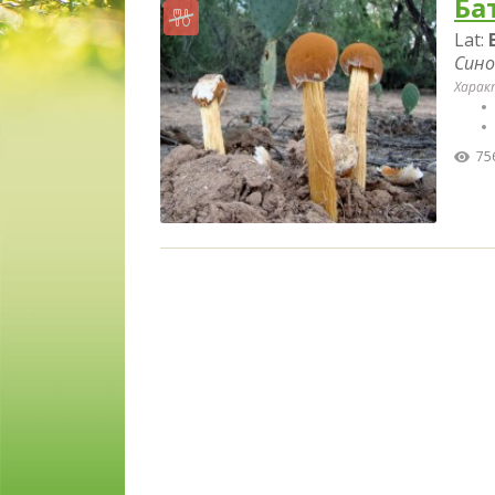
Ба
Lat:
Сино
Харак
75