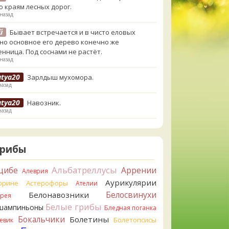
о краям лесных дорог.
 назад
й
Бывает встречается и в чисто еловых
,но основное его дерево конечно же
енница. Под соснами не растёт.
 назад
atya20
Зарлдыш мухомора.
назад
atya20
Навозник.
назад
erona
Скорее всего он.
азад
Грибы
erona
Что-то из рядовок. Цвета на фото вряд
реданы правильно.
Альбатреллусы
цибе
Аррении
Алеврия
азад
Аурикулярии
орине
Астерофоры
Ателии
erona
Рядовка мыльная, судя по пластинкам.
Белосвинухи
Белонавозники
ррея
льно сделали, что не взяли.
Белые грибы
шампиньоны
азад
Бледная поганка
Бокальчики
Болетины
Болетопсисы
евик
orisM
Подгруздок чёрный, или близкие виды