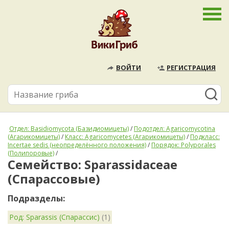
ВОЙТИ
РЕГИСТРАЦИЯ
Отдел: Basidiomycota (Базидиомицеты)
/
Подотдел: Agaricomycotina
(Агарикомицеты)
/
Класс: Agaricomycetes (Агарикомицеты)
/
Подкласс:
Incertae sedis (неопределённого положения)
/
Порядок: Polyporales
(Полипоровые)
/
Семейство: Sparassidaceae
(Спарассовые)
Подразделы:
Род: Sparassis (Спарассис)
(1)