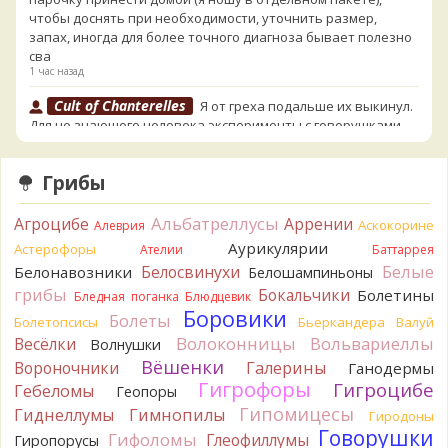
чтобы доснять при необходимости, уточнить размер,
запах, иногда для более точного диагноза бывает полезно
сва
1 час назад
Cult of Chanterelles
Я от греха подальше их выкинул.
Для не знающего человека эксперименты с говорушками,
наверное, плохая идея.
1 час назад
Грибы
Tatiana_A
Говорушек в этой цветовой гамме - хоть
пруд пруди, и далеко не все описаны на этом сайте. И
Альбатреллусы
Агроцибе
Аррении
Аскокорине
Алеврия
большинство из них как минимум несъедобны. Ворончатая
Аурикулярии
Астерофоры
Ателии
Баттаррея
должна слабо пахнуть миндалём. Из похожих есть, скажем,
Белые
Желобчатая и Бледноокрашенная. Росли не не древесине,
Белосвинухи
Белонавозники
Белошампиньоны
так? Из земли или из подстилки
грибы
Бокальчики
Болетины
Бледная поганка
Блюдцевик
1 час назад
Боровики
Болеты
Болетопсисы
Бьеркандера
Валуй
Мария
Хорошо. При срезании синеет.
Волоконницы
Вольвариеллы
Весёлки
Волнушки
1 час назад
Вёшенки
Вороночники
Галерины
Ганодермы
Гигрофоры
Гигроцибе
Tatiana_A
Гебеломы
Посмотрите Пилолистнички:
lentinellus/
Геопоры
2 часа назад
Гипомицесы
Гиднеллумы
Гимнопилы
Гиродоны
Говорушки
Гифоломы
BorisM
Глеофиллумы
Мария, нереально точно определить вид
Гиропорусы