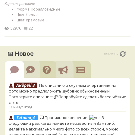
Характеристики:
Форма: коралловидные
Цвет: белые
Цвет: кремовые
52976
22
Новое
только что
Андрей 3
По описанию и смутным очертаниям на
фото можно предположить Дубовик обыкновенный.
Посмотрите описание:
Попробуйте сделать более чёткие
фото.
17 минут назад
Tatiana_A
Правильное решение.
В
следующий раз, когда найдёте неизвестный Вам гриб,
делайте максимально много фото со всех сторон, можно
парочку принести домой (я ношу в отдельном пакете),