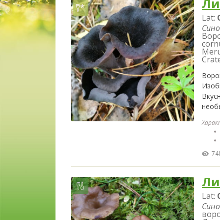
Ли
Lat:
Сино
Воро
corn
Meru
Crat
Воро
Изоб
Вкус
необ
Харак
74
Ли
Lat:
Сино
воро