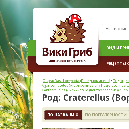
ВИДЫ ГРИ
РЕЦЕПТЫ 
Отдел: Basidiomycota (Базидиомицеты)
/
Подотдел
Agaricomycetes (Агарикомицеты)
/
Подкласс: Incer
Cantharellales (Лисичковые (Кантарелловые))
/
Сем
Род: Craterellus (В
ПО НАЗВАНИЮ
ПО ПОПУЛЯРНОСТИ