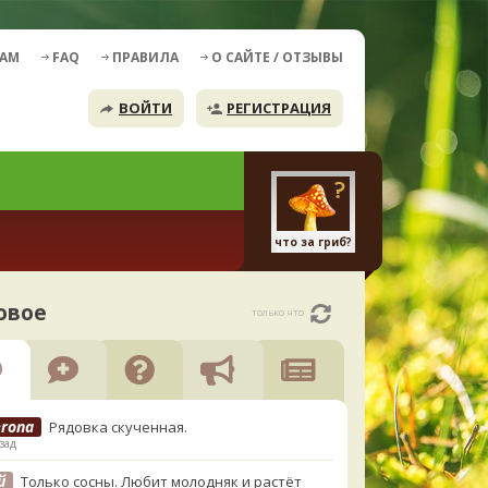
ДАМ
FAQ
ПРАВИЛА
О САЙТЕ / ОТЗЫВЫ
ВОЙТИ
РЕГИСТРАЦИЯ
что за гриб?
овое
только что
erona
Рядовка скученная.
зад
й
Только сосны. Любит молодняк и растёт