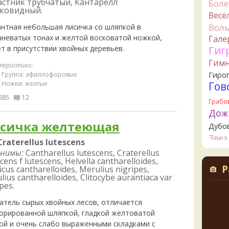
стник трубчатый, Кантарелл
Бол
1 день 
ковидный.
Весё
B
Вол
антная небольшая лисичка со шляпкой в
грибы
чневатых тонах и желтой восковатой ножкой,
Гале
1 день 
Гиг
т в присутствии хвойных деревьев.
К
Гим
теристики:
начал
1 день 
Гиро
Группа: афиллофоровые
Гов
Ножки: желтые
К
685
12
1 день 
Грабо
Дож
Ta
сичка желтеющая
Дубо
съедо
1 день 
Зве
Craterellus lutescens
Канта
нимы:
Cantharellus lutescens, Craterellus
Ta
cens f lutescens, Helvella cantharelloides,
Кол
целик
Р
icus cantharelloides, Merulius nigripes,
верти
Креп
lius cantharelloides, Clitocybe aurantiaca var
значи
pes.
Кудо
свари
Лио
начин
атель сырых хвойных лесов, отличается
1 день 
Ложн
орированной шляпкой, гладкой желтоватой
опят
ой и очень слабо выраженными складками с
К