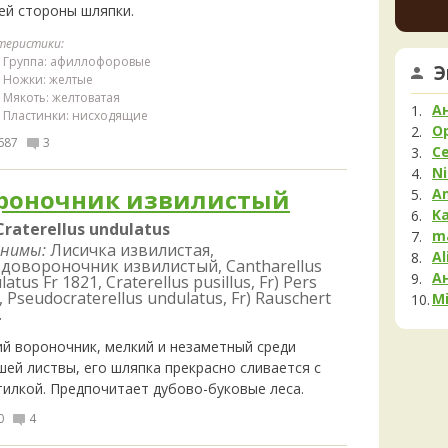
ей стороны шляпки.
Мела
увере
но це
Мок
теристики:
немно
Му
Группа: афиллофоровые
Э
опушк
Ножки: желтые
Нег
вообщ
Мякоть: желтоватая
Опя
края 
А
Пластинки: нисходящие
1 день 
Па
O
687
3
С
Пец
Ni
Пило
роночник извилистый
A
Подг
K
Craterellus undulatus
Полё
m
нимы:
Лисичка извилистая,
Al
Пост
довороночник извилистый, Cantharellus
А
Рам
atus Fr 1821, Craterellus pusillus, Fr) Pers
, Pseudocraterellus undulatus, Fr) Rauschert
Mi
Рог
.
Сата
ий вороночник, мелкий и незаметный среди
Сли
шей листвы, его шляпка прекрасно сливается с
Стро
тилкой. Предпочитает дубово-буковые леса.
Сутор
0
4
Трам