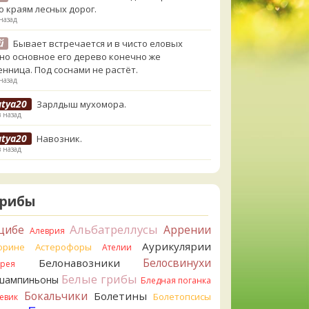
о краям лесных дорог.
назад
й
Бывает встречается и в чисто еловых
,но основное его дерево конечно же
енница. Под соснами не растёт.
назад
atya20
Зарлдыш мухомора.
в назад
atya20
Навозник.
в назад
erona
Скорее всего он.
назад
Грибы
erona
Что-то из рядовок. Цвета на фото вряд
реданы правильно.
Альбатреллусы
цибе
Аррении
Алеврия
назад
Аурикулярии
орине
Астерофоры
Ателии
erona
Рядовка мыльная, судя по пластинкам.
Белосвинухи
Белонавозники
ррея
льно сделали, что не взяли.
Белые грибы
шампиньоны
назад
Бледная поганка
Бокальчики
Болетины
Болетопсисы
евик
orisM
Подгруздок чёрный, или близкие виды