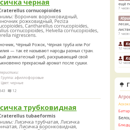
сичка черная
ещё п
7 часов 
Craterellus cornucopioides
нимы:
Ворончик воронковидный,
Юри
ночник рожковидный, Peziza
лесах
ucopioides, Cantharellus cornucopioides,
листв
lius cornucopioides, Helvella cornucopioides,
7 часов 
erella nigrescens.
K
ночник, Чёрный Рожок, Чёрная труба или Рог
12 часо
илия — так её называют народы разных стран.
ный деликатесный гриб, раскрывающий свой
K
ыкновенно прекрасный аромат после сушки.
12 часо
V
теристики:
1 день 
Группа: афиллофоровые
Цвет: черные
V
843
12
ли пе
Агро
1 день 
Аскок
сичка трубковидная
V
Батта
Прави
Craterellus tubaeformis
Бело
1 день 
нимы:
Лисичка трубчатая, Лисичка
Блюдц
нчатая, Лисичка воронковидная,
B