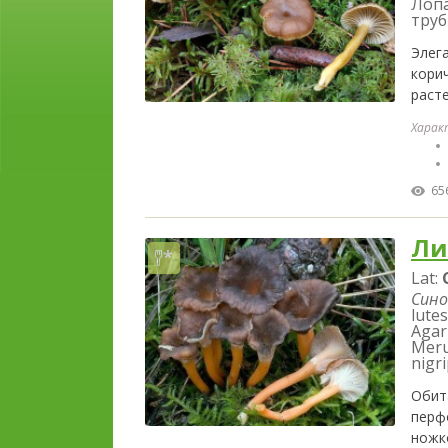
Лопа
труб
Элег
кори
расте
Харак
65
Ли
Lat:
Сино
lutes
Agar
Meru
nigri
Обит
перф
ножк