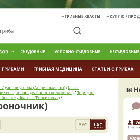
ГРИБНЫЕ ХВАСТЫ
КУПЛЮ / ПРО
БОВ
СЪЕДОБНЫЕ
УСЛОВНО-СЪЕДОБНЫЕ
НЕСЪЕДОБНЫЕ
С ГРИБАМИ
ГРИБНАЯ МЕДИЦИНА
СТАТЬИ О ГРИБАХ
: Agaricomycotina (Агарикомицеты)
/
Класс:
Н
tae sedis (неопределённого положения)
/
Порядок:
ейство: Hydnaceae (Ежовиковые)
/
ороночник)
V
РУС
LAT
1 час на
Юри