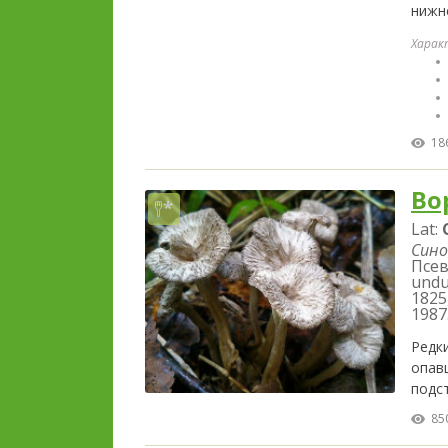
нижн
Харак
18
Во
Lat:
Сино
Псев
undul
1825
1987
Редк
опав
подс
85