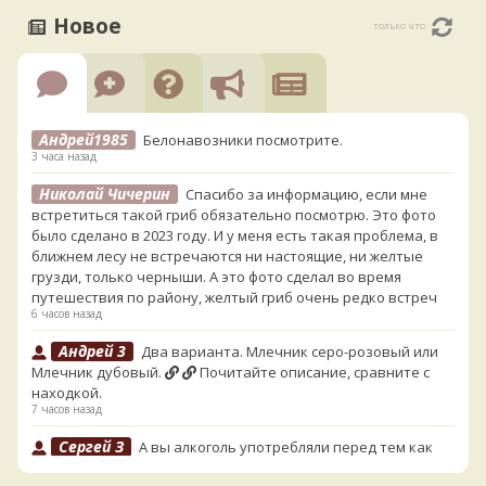
Новое
только что
Андрей1985
Белонавозники посмотрите.
3 часа назад
Николай Чичерин
Спасибо за информацию, если мне
встретиться такой гриб обязательно посмотрю. Это фото
было сделано в 2023 году. И у меня есть такая проблема, в
ближнем лесу не встречаются ни настоящие, ни желтые
грузди, только черныши. А это фото сделал во время
путешествия по району, желтый гриб очень редко встреч
6 часов назад
Андрей 3
Два варианта. Млечник серо-розовый или
Млечник дубовый.
Почитайте описание, сравните с
находкой.
7 часов назад
Сергей З
А вы алкоголь употребляли перед тем как
попробовать горчак на вкус?
14 часов назад