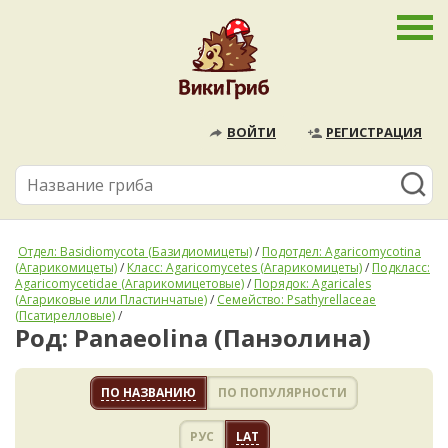
ВОЙТИ
РЕГИСТРАЦИЯ
Отдел: Basidiomycota (Базидиомицеты)
/
Подотдел: Agaricomycotina
(Агарикомицеты)
/
Класс: Agaricomycetes (Агарикомицеты)
/
Подкласс:
Agaricomycetidae (Агарикомицетовые)
/
Порядок: Agaricales
(Агариковые или Пластинчатые)
/
Семейство: Psathyrellaceae
(Псатирелловые)
/
Род: Panaeolina (Панэолина)
ПО НАЗВАНИЮ
ПО ПОПУЛЯРНОСТИ
РУС
LAT