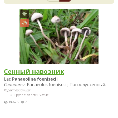
Сенный навозник
Lat:
Panaeolina foenisecii
Синонимы:
Panaeolus foenisecii, Панэолус cенный.
Характеристики:
Группа: пластинчатые
86626
7