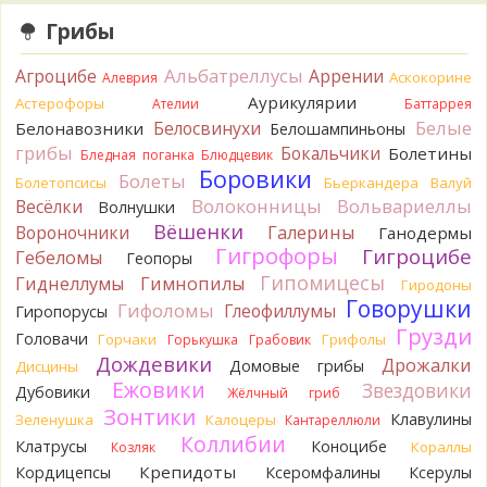
Грибы
Serj_Sf
Сегодня такого маленького я и порезал, и
лизнул, и пожевал, но горечи не почувствовал. Супруга
Альбатреллусы
Агроцибе
Аррении
лизнула - ей горький, как таблетка. Детям тоже не горький.
Аскокорине
Алеврия
То что это именно горчак сомнений нет. Но вот такие
Аурикулярии
Астерофоры
Ателии
Баттаррея
индивидуальные вкусовые особенности.)Гриб, конечно,
Белые
Белосвинухи
Белонавозники
Белошампиньоны
выкинули.
грибы
Бокальчики
Болетины
Бледная поганка
Блюдцевик
19 часов назад
Боровики
Болеты
Болетопсисы
Бьеркандера
Валуй
Verona
Говорушка булавоногая могла бы вырасти...
Волоконницы
Вольвариеллы
Весёлки
Волнушки
20 часов назад
Вёшенки
Вороночники
Галерины
Ганодермы
Misha35
Спасибо!!!
Гигрофоры
Гигроцибе
Гебеломы
Геопоры
20 часов назад
Гипомицесы
Гиднеллумы
Гимнопилы
Гиродоны
BorisM
Вот как раз зонтика пестрого там
Говорушки
Гифоломы
Глеофиллумы
Гиропорусы
точно нет! P.S. Вячеслав, мы ждём ваших подтверждений
Грузди
Головачи
Горчаки
Грифолы
Горькушка
Грабовик
насчёт того, что на разных фото не один и тот же гриб. Они
Дождевики
Дрожалки
и по виду разные, а не просто разные экземпляры. Но
Домовые грибы
Дисцины
хорошо было бы упорядочить это с вашим участием.
Ежовики
Звездовики
Дубовики
Жёлчный гриб
Разные грибы нужно разнести по разным вопросам!
Зонтики
Клавулины
Зеленушка
Калоцеры
Кантареллюли
20 часов назад
Коллибии
Клатрусы
Коноцибе
Кораллы
Козляк
BorisM
Однозначно польский!
Крепидоты
Кордицепсы
Ксеромфалины
Ксерулы
20 часов назад