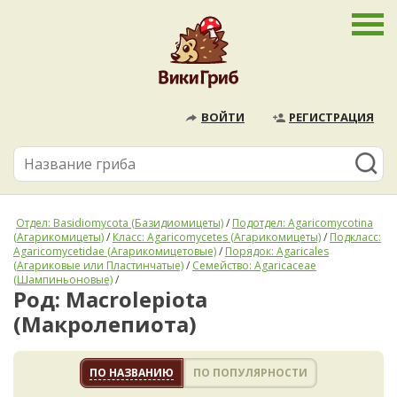
ВОЙТИ
РЕГИСТРАЦИЯ
Отдел: Basidiomycota (Базидиомицеты)
/
Подотдел: Agaricomycotina
(Агарикомицеты)
/
Класс: Agaricomycetes (Агарикомицеты)
/
Подкласс:
Agaricomycetidae (Агарикомицетовые)
/
Порядок: Agaricales
(Агариковые или Пластинчатые)
/
Семейство: Agaricaceae
(Шампиньоновые)
/
Род: Macrolepiota
(Макролепиота)
ПО НАЗВАНИЮ
ПО ПОПУЛЯРНОСТИ