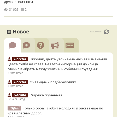
другие признаки.
31692
2
Новое
только что
BorisM
Николай, дайте уточнение насчёт изменения
цвета гриба на срезе. Без этой информации до конца
сложно выбрать между жёлтым и собачьим груздями!
4 часа назад
BorisM
Очевидный подберезовик!
4 часа назад
Verona
Рядовка скученная.
22 часа назад
Юрий
Только сосны. Любит молодняк и растёт ещё по
краям лесных дорог.
1 день назад