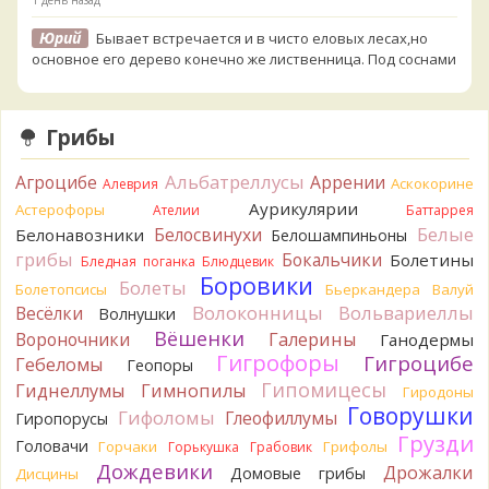
Юрий
Бывает встречается и в чисто еловых лесах,но
основное его дерево конечно же лиственница. Под соснами
не растёт.
1 день назад
Грибы
Katya20
Зарлдыш мухомора.
1 день назад
Альбатреллусы
Агроцибе
Аррении
Аскокорине
Алеврия
Katya20
Навозник.
1 день назад
Аурикулярии
Астерофоры
Ателии
Баттаррея
Белые
Белосвинухи
Белонавозники
Белошампиньоны
Verona
Скорее всего он.
грибы
Бокальчики
Болетины
2 дня назад
Бледная поганка
Блюдцевик
Боровики
Болеты
Болетопсисы
Бьеркандера
Валуй
Verona
Что-то из рядовок. Цвета на фото вряд ли
Волоконницы
Вольвариеллы
Весёлки
Волнушки
переданы правильно.
Вёшенки
Вороночники
2 дня назад
Галерины
Ганодермы
Гигрофоры
Гигроцибе
Гебеломы
Геопоры
Verona
Рядовка мыльная, судя по пластинкам.
Гипомицесы
Гиднеллумы
Гимнопилы
Гиродоны
Правильно сделали, что не взяли.
Говорушки
2 дня назад
Гифоломы
Глеофиллумы
Гиропорусы
Грузди
Головачи
Горчаки
Грифолы
BorisM
Горькушка
Грабовик
Подгруздок чёрный, или близкие виды
2 дня назад
Дождевики
Дрожалки
Домовые грибы
Дисцины