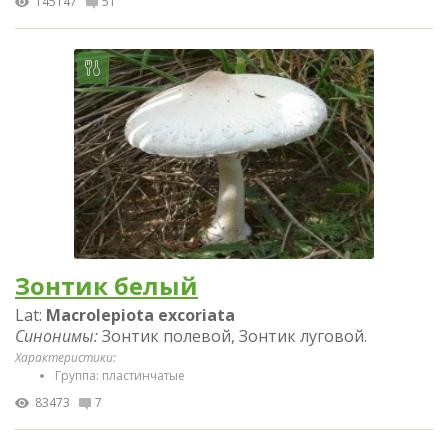
145147
51
Зонтик белый
Lat:
Macrolepiota excoriata
Синонимы:
Зонтик полевой, Зонтик луговой.
Характеристики:
Группа: пластинчатые
83473
7