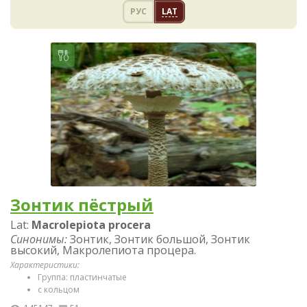
РУС
LAT
Зонтик пёстрый
Lat:
Macrolepiota procera
Синонимы:
Зонтик, Зонтик большой, Зонтик
высокий, Макролепиота процера.
Характеристики:
Группа: пластинчатые
с кольцом