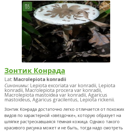
Зонтик Конрада
Lat:
Macrolepiota konradii
Синонимы:
Lepiota excoriata var konradii, Lepiota
konradii, Macrolepiota procera var konradii,
Macrolepiota mastoidea var konradii, Agaricus
mastoideus, Agaricus gracilentus, Lepiota rickenii.
Зонтик Конрада достаточно легко отличается от похожих
видов по характерной «звёздочке», которую образует на
шляпке растрескавшаяся тёмная кожица. Однако такого
красивого рисунка может и не быть, тогда надо смотреть