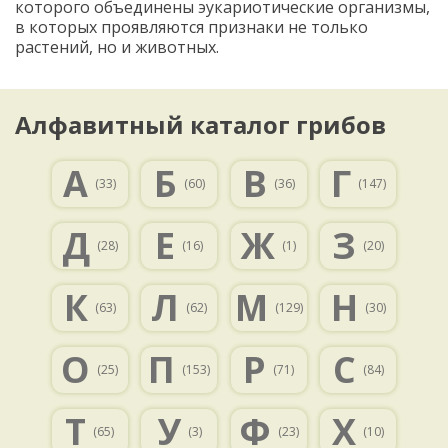
которого объединены эукариотические организмы,
в которых проявляются признаки не только
растений, но и животных.
Алфавитный каталог грибов
А
Б
В
Г
(33)
(60)
(36)
(147)
Д
Е
Ж
З
(28)
(16)
(1)
(20)
К
Л
М
Н
(63)
(62)
(129)
(30)
О
П
Р
С
(25)
(153)
(71)
(84)
Т
У
Ф
Х
(65)
(3)
(23)
(10)