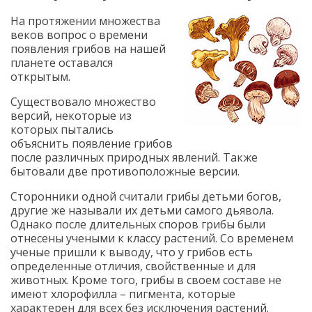
На протяжении множества
веков вопрос о времени
появления грибов на нашей
планете оставался
открытым.
Существовало множество
версий, некоторые из
которых пытались
объяснить появление грибов
после различных природных явлений. Также
бытовали две противоположные версии.
Сторонники одной считали грибы детьми богов,
другие же называли их детьми самого дьявола.
Однако после длительных споров грибы были
отнесены учеными к классу растений. Со временем
ученые пришли к выводу, что у грибов есть
определенные отличия, свойственные и для
животных. Кроме того, грибы в своем составе не
имеют хлорофилла – пигмента, которые
характерен для всех без исключения растений.