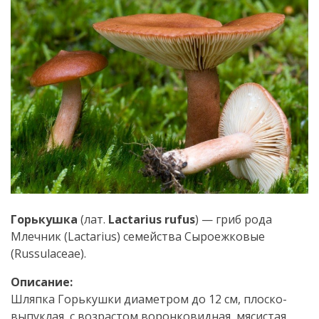
Горькушка
(лат.
Lactarius rufus
) — гриб рода
Млечник (Lactarius) семейства Сыроежковые
(Russulaceae).
Описание:
Шляпка Горькушки диаметром до 12 см, плоско-
выпуклая, с возрастом воронковидная, мясистая,