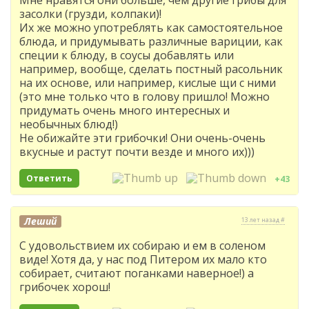
Мне нравятся они больше, чем другие грибы для
засолки (грузди, колпаки)!
Их же можно употреблять как самостоятельное
блюда, и придумывать различные вариции, как
специи к блюду, в соусы добавлять или
например, вообще, сделать постный расольник
на их основе, или например, кислые щи с ними
(это мне только что в голову пришло! Можно
придумать очень много интересных и
необычных блюд!)
Не обижайте эти грибочки! Они очень-очень
вкусные и растут почти везде и много их)))
Ответить
+43
Леший
13 лет назад #
С удовольствием их собираю и ем в соленом
виде! Хотя да, у нас под Питером их мало кто
собирает, считают поганками наверное!) а
грибочек хорош!