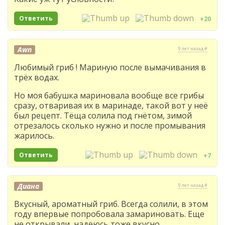
Ответить
+20
Awn
9 лет назад #
Любимый гриб ! Мариную после вымачивания в
трёх водах.
Но моя бабушка мариновала вообще все грибы
сразу, отваривая их в маринаде, такой вот у неё
был рецепт. Тёща солила под гнётом, зимой
отрезалось сколько нужно и после промывания
жарилось.
Ответить
+7
Диана
9 лет назад #
Вкусный, ароматный гриб. Всегда солили, в этом
году впервые попробовала замариновать. Еще
не открывали, надеюсь тоже вкусно.