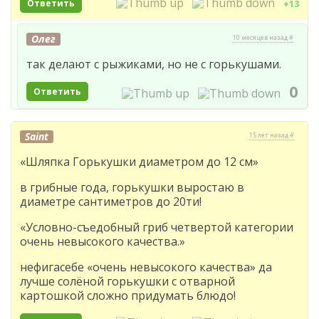
Ответить
+13
Олег
10 месяцев назад #
так делают с рыжиками, но не с горькушами.
0
Ответить
Saint
15 лет назад #
«Шляпка Горькушки диаметром до 12 см»
в грибные года, горькушки выростаю в
диаметре сантиметров до 20ти!
«Условно-съедобный гриб четвертой категории
очень невысокого качества.»
нефигасебе «очень невысокого качества» да
лучше солёной горькушки с отварной
картошкой сложно придумать блюдо!