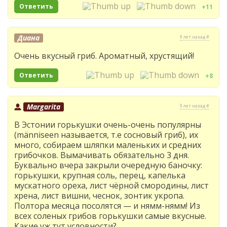
Ответить
+11
Диана
9 лет назад #
Очень вкусный гриб. Ароматный, хрустящий!
Ответить
+8
Margarita
9 лет назад #
В Эстонии горькушки очень-очень популярны
(männiseen называется, т.е сосновый гриб), их
много, собираем шляпки маленьких и средних
грибочков. Вымачивать обязательно 3 дня.
Буквально вчера закрыли очередную баночку:
горькушки, крупная соль, перец, капелька
мускатного ореха, лист чёрной смородины, лист
хрена, лист вишни, чеснок, зонтик укропа.
Полтора месяца посолятся — и нямм-нямм! Из
всех соленых грибов горькушки самые вкусные.
Какие уж тут условности?