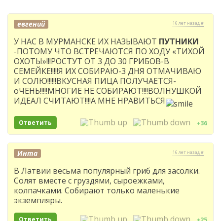
евгений
16 лет назад #
У НАС В МУРМАНСКЕ ИХ НАЗЫВАЮТ
ПУТНИКИ
-ПОТОМУ ЧТО ВСТРЕЧАЮТСЯ ПО ХОДУ «ТИХОЙ
ОХОТЫ»!!!РОСТУТ ОТ 3 ДО 30 ГРИБОВ-В
СЕМЕЙКЕ!!!!!Я ИХ СОБИРАЮ-3 ДНЯ ОТМАЧИВАЮ
И СОЛЮ!!!!!!ВКУСНАЯ ПИЦА ПОЛУЧАЕТСЯ-
оЧЕНЬ!!!!!МНОГИЕ НЕ СОБИРАЮТ!!!!ВОЛНУШКОЙ
ИДЕАЛ СЧИТАЮТ!!!!А МНЕ НРАВИТЬСЯ
Ответить
+36
Инта
16 лет назад #
В Латвии весьма популярный гриб для засолки.
Солят вместе с груздями, сыроежками,
колпачками. Собирают только маленькие
экземпляры.
Ответить
+25