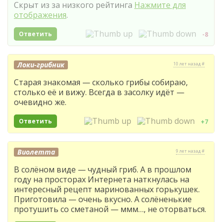
Скрыт из за низкого рейтинга
Нажмите для
отображения
.
Ответить
-8
Локи-грибник
10 лет назад #
Старая знакомая — сколько грибы собираю,
столько её и вижу. Всегда в засолку идёт —
очевидно же.
Ответить
+7
Виолетта
9 лет назад #
В солёном виде — чудный гриб. А в прошлом
году на просторах Интернета наткнулась на
интересный рецепт маринованных горькушек.
Приготовила — очень вкусно. А солёненькие
протушить со сметаной — ммм…, не оторваться.