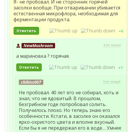
Я- не пробовал. И не сторонник горячей
засолки вообще. При отваривании убивается
естественная микрофлора, необходимая для
ферментации продукта.
Ответить
+6
NewMushroom
8 лет назад #
а мариновка ? горячая.
Ответить
+1
chibiss007
8 лет назад #
Не пробовал. 40 лет его не собирал, хоть и
знал, что не ядовитый. В прошлом,
безгрибном годе попробовал солить.
Получилось плохо. Но теперь знаю его
особенности. Кстати, в засолке он оказался
ярко-охристого цвета и вполне вкусный.
Если бы я не передержал его в воде… Умнее