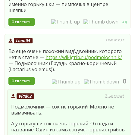
именно горькушки — пимпочка в центре
шляпки.
Ответить
+4
Liam05
4 года назад #
Во еще очень похожий вид\двойник, которого
нет в статье —
https://wikigrib.ru/podmolochnik/
— Подмолочник (Груздь красно-коричневый
(Lactarius volemus)).
0
Ответить
Vlad62
3 года назад #
Подмолочник — сок не горький. Можно не
вымачивать.
А у горькуши сок очень горький. Отсюда и
название. Один из самых жгуче-горьких грибов