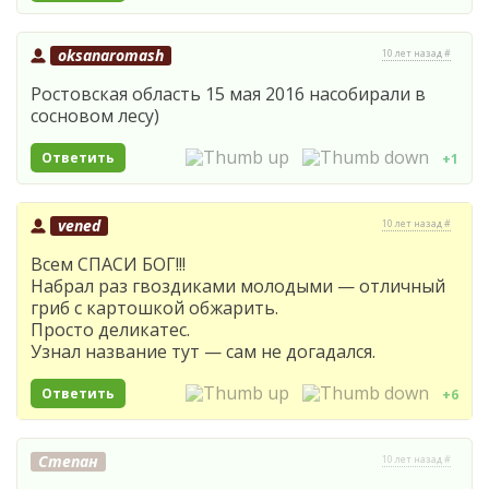
oksanaromash
10 лет назад #
Ростовская область 15 мая 2016 насобирали в
сосновом лесу)
Ответить
+1
vened
10 лет назад #
Всем СПАСИ БОГ!!!
Набрал раз гвоздиками молодыми — отличный
гриб с картошкой обжарить.
Просто деликатес.
Узнал название тут — сам не догадался.
Ответить
+6
Степан
10 лет назад #