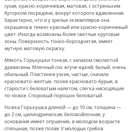
сухая, красно-коричневая, матовая, с остреньким
бугорком посредине, вокруг которого вдавленная.
Характерно, что и у зрелых экземпляров она
окрашена в темно-красный или красно-коричневый
цвет. Иногда возможны более светлые круговые
зоны. Поверхность тонко-бороздчатая, имеет
мутную матовую окраску.
Мякоть Горькушки тонкая, с запахом смолистой
древесины. Млечный сок жгуче-едкий, белый, очень
обильный. Пластинки узкие, частые, сначала
красновато-желтые, позже красновато-бурые, в
старости с беловатым налетом, слегка нисходящие
по ножке. Споровый порошок беловатый.
Ножка Горькушка длиной — до 10 см, толщина —
до 2 см, цилиндрическая, беловойлочная, у
основания имеет опушение, в молодом возрасте
сплошная, позже полая. У молодых грибов