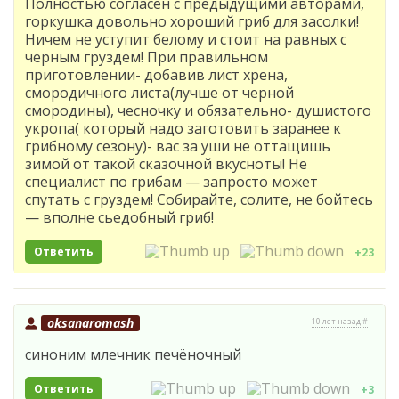
Полностью согласен с предыдущими авторами,
горкушка довольно хороший гриб для засолки!
Ничем не уступит белому и стоит на равных с
черным груздем! При правильном
приготовлении- добавив лист хрена,
смородичного листа(лучше от черной
смородины), чесночку и обязательно- душистого
укропа( который надо заготовить заранее к
грибному сезону)- вас за уши не оттащишь
зимой от такой сказочной вкусноты! Не
специалист по грибам — запросто может
спутать с груздем! Собирайте, солите, не бойтесь
— вполне сьедобный гриб!
Ответить
+23
oksanaromash
10 лет назад #
синоним млечник печёночный
Ответить
+3