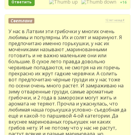
Ответить
+16
Светлана
12 лет назад #
У нас в Латвии эти грибочки у многих очень
любимы и популярны. Их и солят и маринуют. Я
предпочитаю именно горькушки, у нас их
мочёниками называют ,маринованными
готовить и не важно маленькие они или
большие. В сухое лето правда довольно
червивые попадаются, не смотря на их горечь
прекрасно их жрут гадкие червячки. А солить
вот предпочитаю чёрные грузди их у нас тоже
по осени очень много растёт. И замраживаю на
зиму отваренные грузди, самые ароматные
грибочки, и 2 года в заморозки могут жить и
аромата не теряют. Прочла и ужаснулась, что
любимая наша горькушка условно- съедобная да
ещё и какой-то паршивой 4-ой категории. Да
вкуснее маринованых горькушек ни каких
грибов нету. И не потому что у нас не растут,
растут всякие и разные мариновала, но