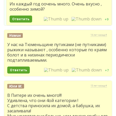
Их каждый год оочень много. Очень вкусно ,
особенно зимой?
Ответить
+9
Намин
14 лет назад #
У нас на Тюменьщине путиками (не путниками)
рыжики называют , особенно которые по краям
болот и в низинах периодически
подтапливаемыми.
Ответить
+7
Юля М.
13 лет назад #
В Питере их очень много!!!
Удивлена, что они 4ой категории !
С детства приносила их домой, а бабушка, их
засаливала!