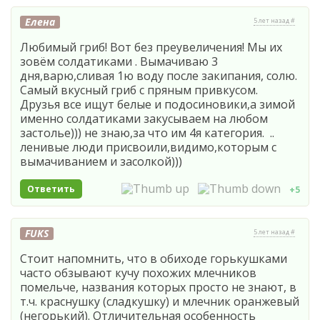
Елена
5 лет назад #
Любимый гриб! Вот без преувеличения! Мы их
зовём солдатиками . Вымачиваю 3
дня,варю,сливая 1ю воду после закипания, солю.
Самый вкусный гриб с пряным привкусом.
Друзья все ищут белые и подосиновики,а зимой
именно солдатиками закусываем на любом
застолье))) не знаю,за что им 4я категория. ..
ленивые люди присвоили,видимо,которым с
вымачиванием и засолкой)))
Ответить
+5
FUKS
5 лет назад #
Стоит напомнить, что в обиходе горькушками
часто обзывают кучу похожих млечников
помельче, названия которых просто не знают, в
т.ч. краснушку (сладкушку) и млечник оранжевый
(негорький). Отличительная особенность