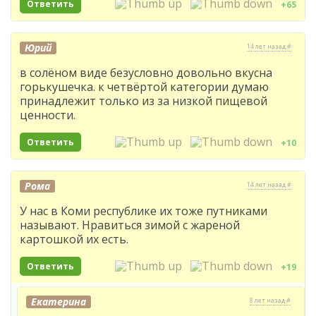
Ответить
+65
Юрий
14 лет назад #
в солёном виде безусловно довольно вкусна
горькушечка. к четвёртой категории думаю
принадлежит только из за низкой пищевой
ценности.
Ответить
+10
Рома
14 лет назад #
У нас в Коми республике их тоже путниками
называют. Нравиться зимой с жареной
картошкой их есть.
Ответить
+19
Екатерина
8 лет назад #