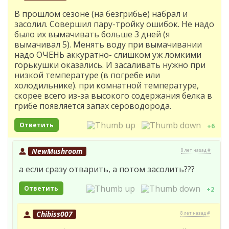
В прошлом сезоне (на безгрибье) набрал и
засолил. Совершил пару-тройку ошибок. Не надо
было их вымачивать больше 3 дней (я
вымачивал 5). Менять воду при вымачивании
надо ОЧЕНЬ аккуратно- слишком уж ломкими
горькушки оказались. И засаливать нужно при
низкой температуре (в погребе или
холодильнике). при комнатной температуре,
скорее всего из-за высокого содержания белка в
грибе появляется запах сероводорода.
Ответить
+6
NewMushroom
8 лет назад #
а если сразу отварить, а потом засолить???
Ответить
+2
Chibiss007
8 лет назад #