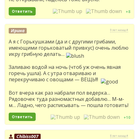
Ответить
+8
Ирина
9 лет назад #
А я с Горькушками (да и с другими грибами,
имеющими горьковатый привкус) очень люблю
икру грибную делать…
Заливаю водой на ночь (чтоб уж очень явная
горечь ушла). А с утра отвариваю и
перекручиваю с овощами — ВЕЩЬ!!!
Вот вчера как раз набрали пол ведерка…
Рядовочек туда разномастных добавлю… М-м-
м… Ладно, чего расписывать — пошла готовить!
Ответить
+10
Chibiss007
8 лет назад #