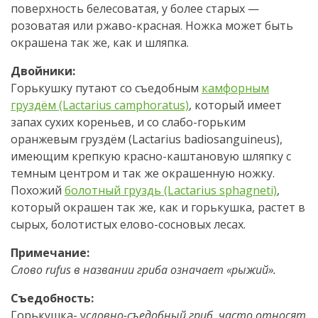
поверхность белесоватая, у более старых —
розоватая или ржаво-красная. Ножка может быть
окрашена так же, как и шляпка.
Двойники:
Горькушку путают со съедобным
камфорным
груздём (Lactarius camphoratus)
, который имеет
запах сухих кореньев, и со слабо-горьким
оранжевым груздём (Lactarius badiosanguineus),
имеющим крепкую красно-каштановую шляпку с
темным центром и так же окрашенную ножку.
Похожий
болотный груздь (Lactarius sphagneti)
,
который окрашен так же, как и горькушка, растет в
сырых, болотистых елово-сосновых лесах.
Примечание:
Слово rufus в названии гриба означает «рыжий».
Съедобность:
Горькушка- у
словно-съедобный гриб, часто относят