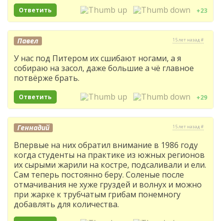
Ответить
+23
Павел
15 лет назад #
У нас под Питером их сшибают ногами, а я
собираю на засол, даже большие а чё главное
потвёрже брать.
Ответить
+29
Геннадий
15 лет назад #
Впервые на них обратил внимание в 1986 году
когда студенты на практике из южных регионов
их сырыми жарили на костре, подсаливали и ели.
Сам теперь постоянно беру. Соленые после
отмачивания не хуже груздей и волнух и можно
при жарке к трубчатым грибам понемногу
добавлять для количества.