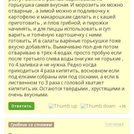
горькушка самая вкусная. И морозить их можно
отварные , а зимой можно и подливочку к
картофелю и макарошкам сделать и с кашей
приготовить , и плов грибной, и пирожки
начинять, и для пиццы использовать и суп
варить и толчёную картошечку с ними
готовить. И в салаты варёные горькушки тоже
вкусно добавлять. Вымачиваю пол-дня потом
отвариваю в трёх-4 водах. просто пробую если
после третьего слива воды они уже не горькие ,
то 4 заливка и не нужна. Редко когда
приходиться 4 раза кипятить, восновном если
под ёлками собраны или под соснами, а если в
лиственном то 3 раза с головой хватает
кипятить их. Остаются твёрдыми , хрустящими и
очень вкусными.
Ответить
+35
Грибник со стажем
12 лет назад #