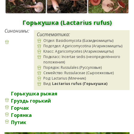
Горькушка (Lactarius rufus)
Синонимы:
Систематика:
Отдел: Basidiomycota (Базидиомицеты)
Подотдел: Agaricomycotina (Агарикомицеты)
Класс: Agaricomycetes (Агарикомицеты)
Подкласс: Incertae sedis (неопределённого
положения)
Порядок: Russulales (Руссуловые)
Семейство: Russulaceae (Сыроежковые)
Род: Lactarius (Млечник)
Вид:
Lactarius rufus (Горькушка)
Горькушка рыжая
Груздь горький
Горчак
Горянка
Путик