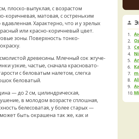
Мела
м, плоско-выпуклая, с возрастом
Мок
14 часо
но-коричневая, матовая, с остреньким
Му
Э
Ta
 вдавленная. Характерно, что и у зрелых
Нег
нужна
расный или красно-коричневый цвет.
Опя
А
опред
овые зоны. Поверхность тонко-
Па
14 часо
O
окраску.
С
Пец
Ta
Ni
шамп, 
 смолистой древесины. Млечный сок жгуче-
Пило
A
14 часо
Подг
нки узкие, частые, сначала красновато-
K
Мик
тарости с беловатым налетом, слегка
Полё
m
16 часо
Al
ошок беловатый.
Пост
А
Рам
ина — до 2 см, цилиндрическая,
Mi
Рог
пушение, в молодом возрасте сплошная,
Сата
хность белесоватая, у более старых —
Сли
может быть окрашена так же, как и
Стро
Сутор
Трам