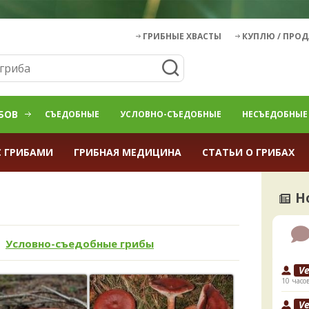
ГРИБНЫЕ ХВАСТЫ
КУПЛЮ / ПРО
БОВ
СЪЕДОБНЫЕ
УСЛОВНО-СЪЕДОБНЫЕ
НЕСЪЕДОБНЫЕ
С ГРИБАМИ
ГРИБНАЯ МЕДИЦИНА
СТАТЬИ О ГРИБАХ
Н
Условно-съедобные грибы
V
10 часо
V