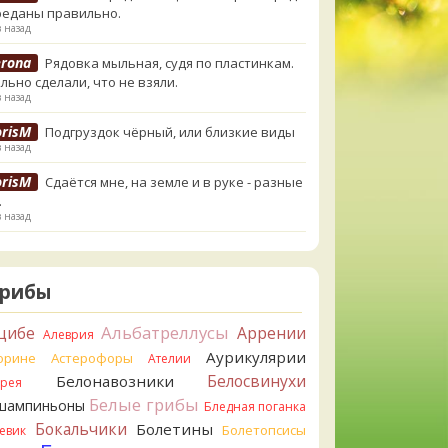
реданы правильно.
в назад
erona
Рядовка мыльная, судя по пластинкам.
льно сделали, что не взяли.
в назад
orisM
Подгруздок чёрный, или близкие виды
в назад
orisM
Сдаётся мне, на земле и в руке - разные
.
в назад
ирилл
Вони не было, но вода и гриб при варке
и желтеть. Выкинул. Большое спасибо.
в назад
Грибы
ирилл
Спасибо.
Альбатреллусы
цибе
Аррении
Алеврия
в назад
Аурикулярии
орине
Астерофоры
Ателии
tiana_A
Да. Но они не все безоговорочно
Белосвинухи
Белонавозники
ррея
бны.
Белые грибы
шампиньоны
в назад
Бледная поганка
Бокальчики
Болетины
Болетопсисы
евик
tiana_A
В следующий раз вырвите его