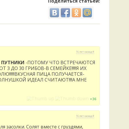
Поделиться статьёй:
16 лет назад #
Т
ПУТНИКИ
-ПОТОМУ ЧТО ВСТРЕЧАЮТСЯ
Т 3 ДО 30 ГРИБОВ-В СЕМЕЙКЕ!!!!!Я ИХ
Ю!!!!!!ВКУСНАЯ ПИЦА ПОЛУЧАЕТСЯ-
!ВОЛНУШКОЙ ИДЕАЛ СЧИТАЮТ!!!!А МНЕ
+36
16 лет назад #
я засолки. Солят вместе с груздями,