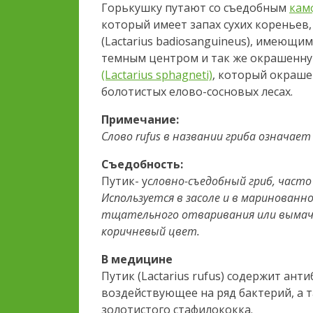
Горькушку путают со съедобным
кам
который имеет запах сухих кореньев
(Lactarius badiosanguineus), имеющ
темным центром и так же окрашенн
(Lactarius sphagneti)
, который окрашен
болотистых елово-сосновых лесах.
Примечание:
Слово rufus в названии гриба означает
Съедобность:
Путик- у
словно-съедобный гриб, част
Используется в засоле и в маринован
тщательного отваривания или вымачи
коричневый цвет.
В медицине
Путик (Lactarius rufus) содержит ан
воздействующее на ряд бактерий, а 
золотистого стафилококка.