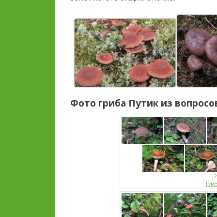
Фото гриба
Путик
из вопросов
2
Гум