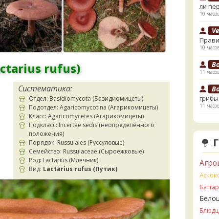
ли пе
10 часо
V
Прави
10 часо
B
ctarius rufus)
11 часо
Систематика:
B
грибы
Отдел: Basidiomycota (Базидиомицеты)
11 часо
Подотдел: Agaricomycotina (Агарикомицеты)
Класс: Agaricomycetes (Агарикомицеты)
К
Подкласс: Incertae sedis (неопределённого
начал
положения)
13 часо
Порядок: Russulales (Руссуловые)
Семейство: Russulaceae (Сыроежковые)
К
Род: Lactarius (Млечник)
Агро
13 часо
Вид:
Lactarius rufus (Путик)
Аскок
Ta
Батта
съедо
Бело
13 часо
Блюдц
Ta