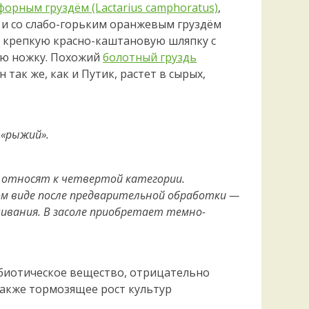
Удем
форным груздём (Lactarius camphoratus)
,
Фелл
, и со слабо-горьким оранжевым груздём
Церат
им крепкую красно-каштановую шляпку с
гри
ую ножку. Похожий
болотный груздь
Ша
 так же, как и Путик, растет в сырых,
Шишк
 «рыжий».
о относят к четвертой категории.
ном виде после предварительной обработки —
вания. В засоле приобретает темно-
тибиотическое вещество, отрицательно
также тормозящее рост культур