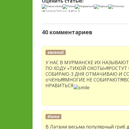
Оценить статью:
(
45
голосов, Рейтинг:
4,47
из 5)
40 комментариев
евгений
У НАС В МУРМАНСКЕ ИХ НАЗЫВАЮ
ПО ХОДУ «ТИХОЙ ОХОТЫ»!!!РОСТУТ О
СОБИРАЮ-3 ДНЯ ОТМАЧИВАЮ И СОЛ
оЧЕНЬ!!!!!МНОГИЕ НЕ СОБИРАЮТ!!!
НРАВИТЬСЯ
Инта
В Латвии весьма популярный гриб дл