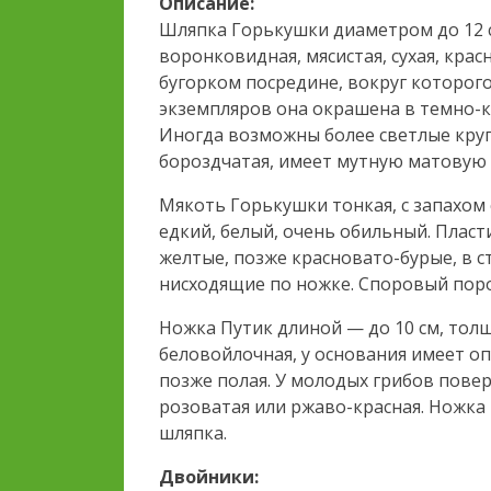
Описание:
Шляпка Горькушки диаметром до 12 с
воронковидная, мясистая, сухая, крас
бугорком посредине, вокруг которого
экземпляров она окрашена в темно-к
Иногда возможны более светлые круг
бороздчатая, имеет мутную матовую 
Мякоть Горькушки тонкая, с запахом
едкий, белый, очень обильный. Пласти
желтые, позже красновато-бурые, в с
нисходящие по ножке. Споровый пор
Ножка Путик длиной — до 10 см, толщ
беловойлочная, у основания имеет о
позже полая. У молодых грибов повер
розоватая или ржаво-красная. Ножка 
шляпка.
Двойники: