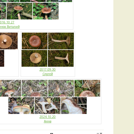
016.10.27
енюк Виталий
2017.09.30
Сергей
2024.10.20
Анна