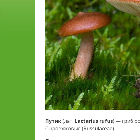
Путик
(лат.
Lactarius rufus
) — гриб р
Сыроежковые (Russulaceae).