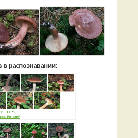
 в распознавании:
016.11.26
енюк Виталий