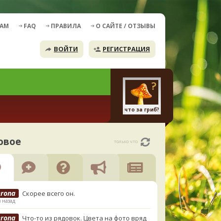
ДАМ
FAQ
ПРАВИЛА
О САЙТЕ / ОТЗЫВЫ
ВОЙТИ
РЕГИСТРАЦИЯ
что за гриб?
овое
только что
erona
Скорее всего он.
в назад
erona
Что-то из рядовок. Цвета на фото вряд