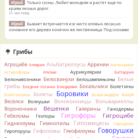
Юрий
Только сосны. Любит молодняк и растёт ещё по
краям лесных дорог.
23 часа назад
Юрий
Бывает встречается и в чисто еловых лесах,но
основное его дерево конечно же лиственница. Под соснами
не растёт.
23 часа назад
Грибы
Katya20
Зарлдыш мухомора.
1 день назад
Альбатреллусы
Агроцибе
Аррении
Аскокорине
Алеврия
Katya20
Навозник.
1 день назад
Аурикулярии
Астерофоры
Ателии
Баттаррея
Белые
Белосвинухи
Белонавозники
Белошампиньоны
Verona
Скорее всего он.
грибы
Бокальчики
Болетины
2 дня назад
Бледная поганка
Блюдцевик
Боровики
Болеты
Болетопсисы
Бьеркандера
Валуй
Verona
Что-то из рядовок. Цвета на фото вряд ли
Волоконницы
Вольвариеллы
Весёлки
Волнушки
переданы правильно.
Вёшенки
Вороночники
2 дня назад
Галерины
Ганодермы
Гигрофоры
Гигроцибе
Гебеломы
Геопоры
Verona
Рядовка мыльная, судя по пластинкам.
Гипомицесы
Гиднеллумы
Гимнопилы
Гиродоны
Правильно сделали, что не взяли.
Говорушки
2 дня назад
Гифоломы
Глеофиллумы
Гиропорусы