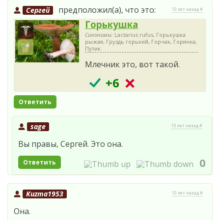
предположил(а), что это:
Сергей
10 лет назад #
Горькушка
Синонимы:
Lactarius rufus, Горькушка
рыжая, Груздь горький, Горчак, Горянка,
Путик.
Млечник это, вот такой.
+6
Ответить
sage
10 лет назад #
Вы правы, Сергей. Это она.
0
Ответить
Kuzma1953
10 лет назад #
Она.