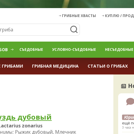
ГРИБНЫЕ ХВАСТЫ
КУПЛЮ / ПРО
БОВ
СЪЕДОБНЫЕ
УСЛОВНО-СЪЕДОБНЫЕ
НЕСЪЕДОБНЫЕ
С ГРИБАМИ
ГРИБНАЯ МЕДИЦИНА
СТАТЬИ О ГРИБАХ
Н
уздь дубовый
Юри
ещё п
Lactarius zonarius
3 часа н
нимы:
Рыжик дубовый, Млечник