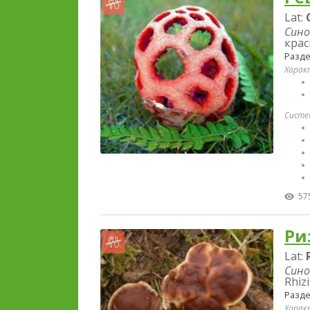
Lat:
Сино
крас
Разд
Харак
Систе
57
Ри
Lat:
Сино
Rhizi
Разд
Харак