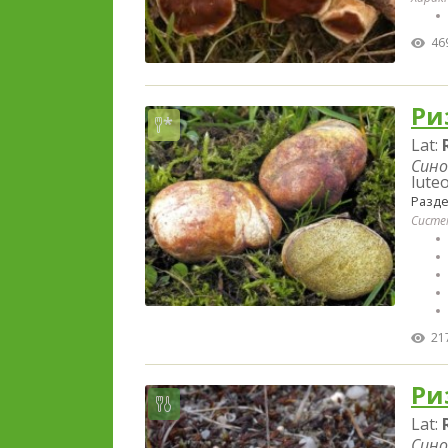
46
Ри
Lat:
Сино
luteo
Разд
Систе
21
Ри
Lat:
Сино