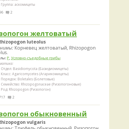
Группа: аскомицеты
96
2
зопогон желтоватый
Rhizopogon luteolus
нимы:
Корневец желтоватый, Rhizopogon
lus.
елы:
Р
,
Условно-съедобные грибы
матика:
Отдел: Basidiomycota (Базидиомицеты)
Класс: Agaricomycetes (Агарикомицеты)
Порядок: Boletales (Болетовые)
Семейство: Rhizopogonaceae (Ризопогоновые)
Род: Rhizopogon (Ризопогон)
717
2
зопогон обыкновенный
Rhizopogon vulgaris
нимы:
Трюфель обыкновенный, Ризопогон