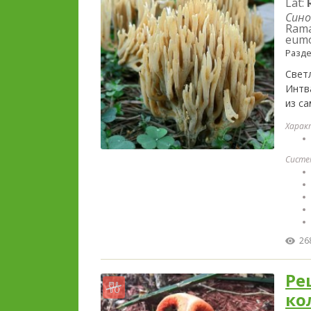
Lat:
Сино
Ramar
eumo
Разд
Свет
Интв
из с
Харак
Систе
26
Ре
ко