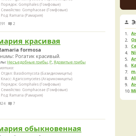
немно
Мела
Порядок: Gomphales (Гомфовые)
опушк
Семейство: Gomphaceae (Гомфовые)
Мок
вообщ
Род: Ramaria (Рамария)
Му
края 
Э
1 день 
291
2
Нег
Опя
К
А
Па
мария красивая
шампи
O
очень
С
Пец
Ramaria formosa
красн
Ni
нимы:
Рогатик красивый.
ненад
Пило
A
елы:
Несъедобные грибы
,
Р
,
Ядовитые грибы
быстр
Подг
K
1 день 
матика:
Полё
m
Отдел: Basidiomycota (Базидиомицеты)
Al
Пост
Класс: Agaricomycetes (Агарикомицеты)
А
Порядок: Gomphales (Гомфовые)
Рам
Семейство: Gomphaceae (Гомфовые)
Mi
Рог
Род: Ramaria (Рамария)
Сата
424
7
Сли
Стро
Сутор
мария обыкновенная
Трам