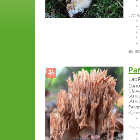
Систе
68
Ра
Lat:
Сино
Clava
stric
stri
Разд
Харак
Систе