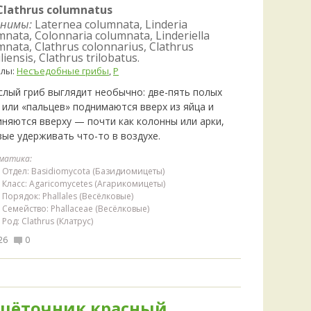
Clathrus columnatus
нимы:
Laternea columnata, Linderia
mnata, Colonnaria columnata, Linderiella
mnata, Clathrus colonnarius, Clathrus
liensis, Clathrus trilobatus.
елы:
Несъедобные грибы
,
Р
слый гриб выглядит необычно: две-пять полых
 или «пальцев» поднимаются вверх из яйца и
иняются вверху — почти как колонны или арки,
вые удерживать что-то в воздухе.
матика:
Отдел: Basidiomycota (Базидиомицеты)
Класс: Agaricomycetes (Агарикомицеты)
Порядок: Phallales (Весёлковые)
Семейство: Phallaceae (Весёлковые)
Род: Clathrus (Клатрус)
26
0
шёточник красный