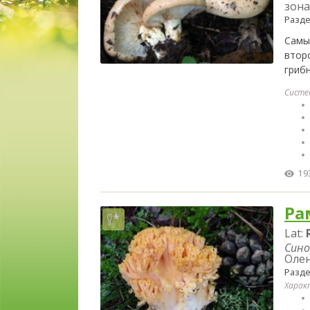
зона
Разд
Самы
втор
грибн
Систе
19
Ра
Lat:
Сино
Олен
Разд
Харак