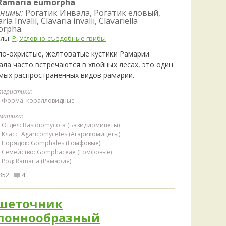
Ramaria eumorpha
Удем
нимы:
Рогатик Инвала, Рогатик еловый,
Фелл
ia Invalii, Clavaria invalii, Clavariella
Церат
rpha.
гри
елы:
Р
,
Условно-съедобные грибы
Ша
ло-охристые, желтоватые кустики Рамарии
ала часто встречаются в хвойных лесах, это один
Шишк
амых распространённых видов рамарии.
теристики:
Форма: коралловидные
матика:
Отдел: Basidiomycota (Базидиомицеты)
Класс: Agaricomycetes (Агарикомицеты)
Порядок: Gomphales (Гомфовые)
Семейство: Gomphaceae (Гомфовые)
Род: Ramaria (Рамария)
852
4
шеточник
лоннообразный