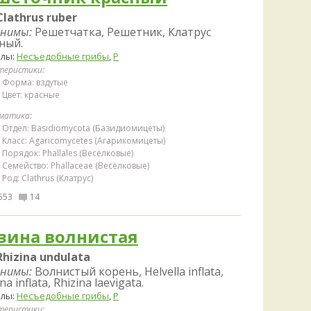
Clathrus ruber
нимы:
Решетчатка, Решетник, Клатрус
ный.
елы:
Несъедобные грибы
,
Р
теристики:
Форма: вздутые
Цвет: красные
матика:
Отдел: Basidiomycota (Базидиомицеты)
Класс: Agaricomycetes (Агарикомицеты)
Порядок: Phallales (Весёлковые)
Семейство: Phallaceae (Весёлковые)
Род: Clathrus (Клатрус)
553
14
зина волнистая
Rhizina undulata
нимы:
Волнистый корень, Helvella inflata,
na inflata, Rhizina laevigata.
елы:
Несъедобные грибы
,
Р
теристики: