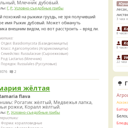
льный, Млечник дубовый.
Юри
елы:
Г
,
Р
,
Условно-съедобные грибы
лесах
листв
й похожий на рыжики груздь, не зря получивший
3 часа н
ое имя Рыжик дубовый. Может обмануть
K
ика внешним видом, но вот расстроить – вряд ли.
8 часов 
матика:
K
Отдел: Basidiomycota (Базидиомицеты)
8 часов 
Класс: Agaricomycetes (Агарикомицеты)
Семейство: Russulaceae (Сыроежковые)
V
Род: Lactarius (Млечник)
22 часа
Порядок: Russulales (Руссуловые)
V
3076
2
ли пе
22 часа
мария жёлтая
V
Агро
Ramaria flava
Прави
22 часа
нимы:
Рогатик жёлтый, Медвежья лапка,
Аскок
ьи рожки, Коралл жёлтый.
Батта
B
елы:
Р
,
Условно-съедобные грибы
Бело
23 часа
теристики:
Блюдц
Форма: коралловидные
B