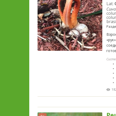
Lat:
Сино
colu
colu
brasi
Разд
Взро
«рук»
соед
гото
Систе
18
Ре