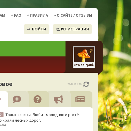
ДАМ
FAQ
ПРАВИЛА
О САЙТЕ / ОТЗЫВЫ
ВОЙТИ
РЕГИСТРАЦИЯ
что за гриб?
овое
только что
й
Только сосны. Любит молодняк и растёт
о краям лесных дорог.
азад