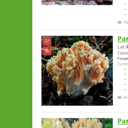
10
Ра
Lat:
Сино
Разд
Систе
32
Ра