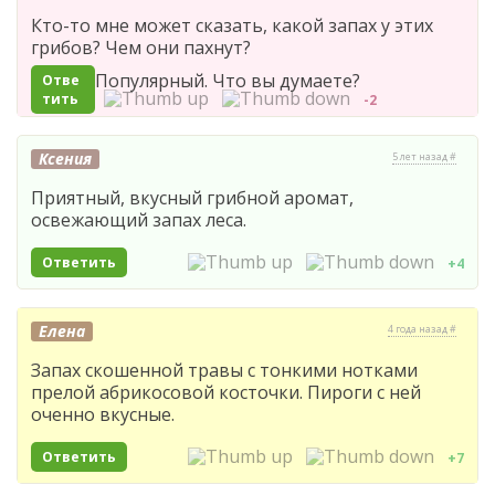
Кто-то мне может сказать, какой запах у этих
грибов? Чем они пахнут?
Популярный. Что вы думаете?
Отве
тить
-2
Ксения
5 лет назад #
Приятный, вкусный грибной аромат,
освежающий запах леса.
Ответить
+4
Елена
4 года назад #
Запах скошенной травы с тонкими нотками
прелой абрикосовой косточки. Пироги с ней
оченно вкусные.
Ответить
+7