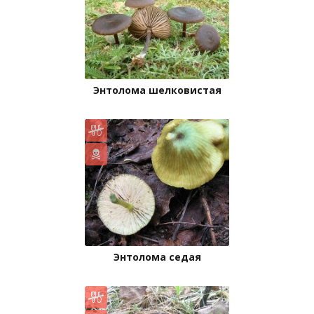
Энтолома шелковистая
Энтолома седая