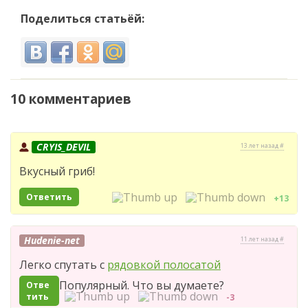
Поделиться статьёй:
10 комментариев
CRYIS_DEVIL
13 лет назад #
Вкусный гриб!
Ответить
+13
Hudenie-net
11 лет назад #
Легко спутать с
рядовкой полосатой
Популярный. Что вы думаете?
Отве
тить
-3