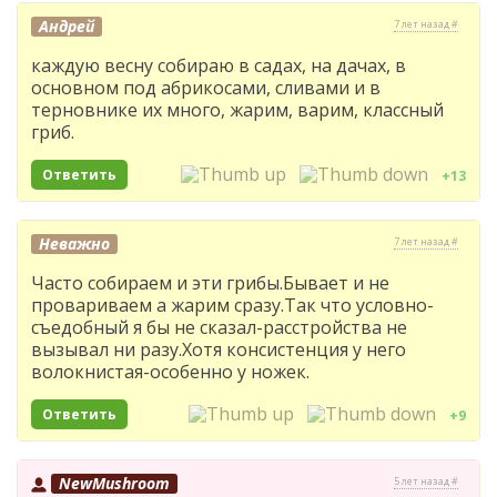
Андрей
7 лет назад #
каждую весну собираю в садах, на дачах, в
основном под абрикосами, сливами и в
терновнике их много, жарим, варим, классный
гриб.
Ответить
+13
Неважно
7 лет назад #
Часто собираем и эти грибы.Бывает и не
провариваем а жарим сразу.Так что условно-
съедобный я бы не сказал-расстройства не
вызывал ни разу.Хотя консистенция у него
волокнистая-особенно у ножек.
Ответить
+9
NewMushroom
5 лет назад #