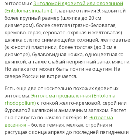
энтоломы с
Энтоломой ядовитой или оловянной
(Entoloma sinuatum)
. Главные отличия Э. ядовитой:
более крупный размер (шляпка до 20 см
диаметром), более светлая (грязно-беловатая,
кремово-серая, серовато-охряная и желтоватая)
шляпка с легко снимающейся кожицей, желтоватые
(в юности) пластинки, более толстая (до 3 см в
диаметре), булавовидная ножка, одноцветная со
шляпкой, а также слабый неприятный запах мякоти.
Но запах этот может быть почти не ощутим. На
севере России не встречается.
Есть еще две относительно похожих ядовитых
энтоломы.
Энтолома продавленная (Entoloma
rhodopolium)
с тонкой желто-кремовой, серой или
буроватой шляпкой и аммиачным запахом. Растет
она с августа по начало октября. И
Энтолома
весенняя
– более темная, мелкая, стройная и
растущая с конца апреля до последней пятидневки