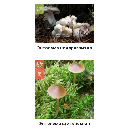
Энтолома недоразвитая
Энтолома щитоносная