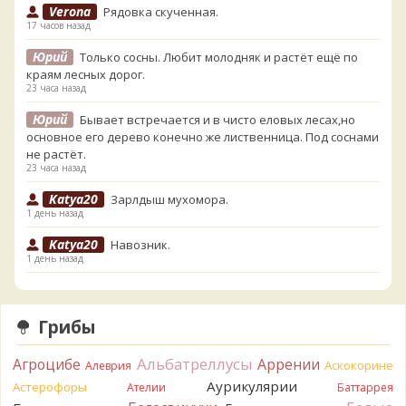
Verona
Рядовка скученная.
17 часов назад
Юрий
Только сосны. Любит молодняк и растёт ещё по
краям лесных дорог.
23 часа назад
Юрий
Бывает встречается и в чисто еловых лесах,но
основное его дерево конечно же лиственница. Под соснами
не растёт.
23 часа назад
Katya20
Зарлдыш мухомора.
1 день назад
Katya20
Навозник.
1 день назад
Verona
Скорее всего он.
2 дня назад
Грибы
Verona
Что-то из рядовок. Цвета на фото вряд ли
переданы правильно.
Альбатреллусы
Агроцибе
Аррении
Аскокорине
Алеврия
2 дня назад
Аурикулярии
Астерофоры
Ателии
Баттаррея
Verona
Рядовка мыльная, судя по пластинкам.