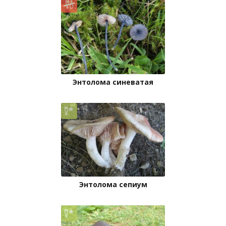
Энтолома синеватая
Энтолома сепиум