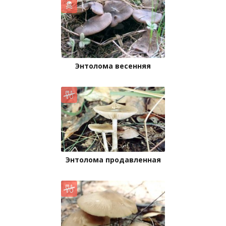
Энтолома весенняя
Энтолома продавленная