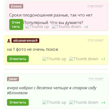
Елена
4 года назад #
Сроки плодоношения разные, так что нет
Популярный. Что вы думаете?
Отве
тить
+5
oksanaromash
10 лет назад #
на 1 фото не очень похож
Ответить
+7
Javar
9 лет назад #
вчера набрал с десятка четыре в старом саду
яблоневом
Ответить
+4