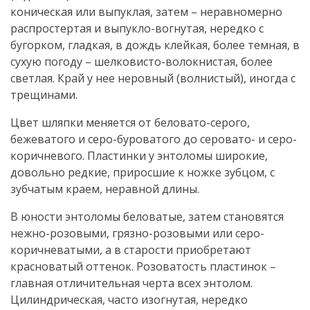
коническая или выпуклая, затем – неравномерно
распростертая и выпукло-вогнутая, нередко с
бугорком, гладкая, в дождь клейкая, более темная, в
сухую погоду – шелковисто-волокнистая, более
светлая. Край у нее неровный (волнистый), иногда с
трещинами.
Цвет шляпки меняется от беловато-серого,
бежеватого и серо-буроватого до серовато- и серо-
коричневого. Пластинки у энтоломы широкие,
довольно редкие, приросшие к ножке зубцом, с
зубчатым краем, неравной длины.
В юности энтоломы беловатые, затем становятся
нежно-розовыми, грязно-розовыми или серо-
коричневатыми, а в старости приобретают
красноватый оттенок. Розоватость пластинок –
главная отличительная черта всех энтолом.
Цилиндрическая, часто изогнутая, нередко