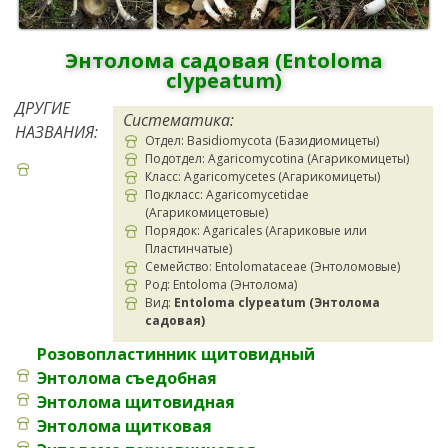
Энтолома садовая (Entoloma
clypeatum)
ДРУГИЕ
Систематика:
НАЗВАНИЯ:
Отдел: Basidiomycota (Базидиомицеты)
Подотдел: Agaricomycotina (Агарикомицеты)
Класс: Agaricomycetes (Агарикомицеты)
Подкласс: Agaricomycetidae
(Агарикомицетовые)
Порядок: Agaricales (Агариковые или
Пластинчатые)
Семейство: Entolomataceae (Энтоломовые)
Род: Entoloma (Энтолома)
Вид:
Entoloma clypeatum (Энтолома
садовая)
Розовопластинник щитовидный
Энтолома съедобная
Энтолома щитовидная
Энтолома щитковая