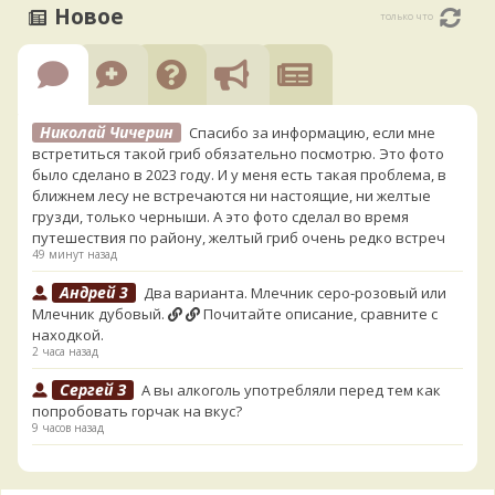
Новое
только что
Николай Чичерин
Спасибо за информацию, если мне
встретиться такой гриб обязательно посмотрю. Это фото
было сделано в 2023 году. И у меня есть такая проблема, в
ближнем лесу не встречаются ни настоящие, ни желтые
грузди, только черныши. А это фото сделал во время
путешествия по району, желтый гриб очень редко встреч
49 минут назад
Андрей 3
Два варианта. Млечник серо-розовый или
Млечник дубовый.
Почитайте описание, сравните с
находкой.
2 часа назад
Сергей З
А вы алкоголь употребляли перед тем как
попробовать горчак на вкус?
9 часов назад
Serj_Sf
Сегодня такого маленького я и порезал, и
лизнул, и пожевал, но горечи не почувствовал. Супруга