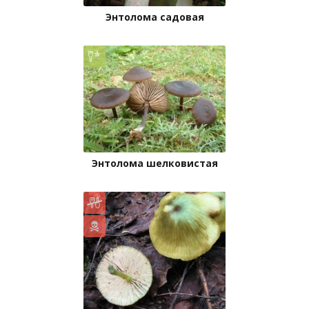
Энтолома садовая
Энтолома шелковистая