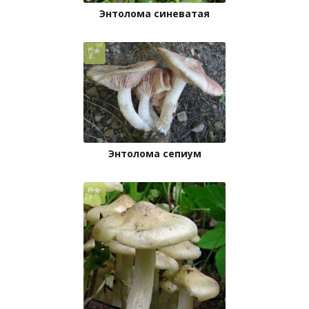
Энтолома синеватая
Энтолома сепиум