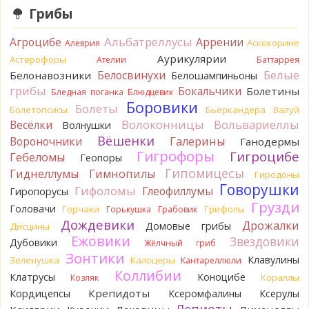
лизнула - ей горький, как таблетка. Детям тоже не горький.
Грибы
То что это именно горчак сомнений нет. Но вот такие
индивидуальные вкусовые особенности.)Гриб, конечно,
Альбатреллусы
Агроцибе
Аррении
Аскокорине
Алеврия
выкинули.
Аурикулярии
Астерофоры
14 часов назад
Ателии
Баттаррея
Белые
Белосвинухи
Белонавозники
Белошампиньоны
Verona
Говорушка булавоногая могла бы вырасти...
грибы
Бокальчики
Болетины
Бледная поганка
Блюдцевик
15 часов назад
Боровики
Болеты
Болетопсисы
Бьеркандера
Валуй
Misha35
Спасибо!!!
Волоконницы
Вольвариеллы
Весёлки
Волнушки
15 часов назад
Вёшенки
Вороночники
Галерины
Ганодермы
BorisM
Вот как раз зонтика пестрого там
Гигрофоры
Гигроцибе
Гебеломы
Геопоры
точно нет! P.S. Вячеслав, мы ждём ваших подтверждений
Гипомицесы
Гиднеллумы
Гимнопилы
Гиродоны
насчёт того, что на разных фото не один и тот же гриб. Они
Говорушки
Гифоломы
Глеофиллумы
Гиропорусы
и по виду разные, а не просто разные экземпляры. Но
Грузди
хорошо было бы упорядочить это с вашим участием.
Головачи
Горчаки
Грифолы
Горькушка
Грабовик
Разные грибы нужно разнести по разным вопросам!
Дождевики
Дрожалки
Домовые грибы
Дисцины
15 часов назад
Ежовики
Звездовики
Дубовики
Жёлчный гриб
BorisM
Однозначно польский!
Зонтики
Клавулины
Зеленушка
Калоцеры
Кантареллюли
15 часов назад
Коллибии
Клатрусы
Коноцибе
Кораллы
Козляк
BorisM
Николай, дайте уточнение насчёт изменения
Крепидоты
Кордицепсы
Ксеромфалины
Ксерулы
цвета гриба на срезе. Без этой информации до конца