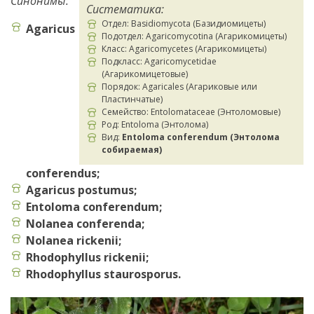
Синонимы:
Систематика:
Отдел: Basidiomycota (Базидиомицеты)
Agaricus
Подотдел: Agaricomycotina (Агарикомицеты)
Класс: Agaricomycetes (Агарикомицеты)
Подкласс: Agaricomycetidae
(Агарикомицетовые)
Порядок: Agaricales (Агариковые или
Пластинчатые)
Семейство: Entolomataceae (Энтоломовые)
Род: Entoloma (Энтолома)
Вид:
Entoloma conferendum (Энтолома
собираемая)
conferendus;
Agaricus postumus;
Entoloma conferendum;
Nolanea conferenda;
Nolanea rickenii;
Rhodophyllus rickenii;
Rhodophyllus staurosporus.