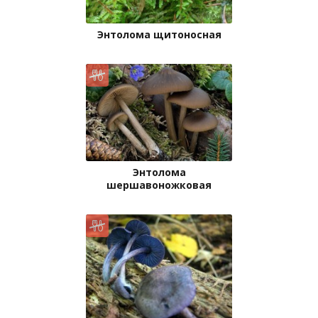
Энтолома щитоносная
Энтолома
шершавоножковая