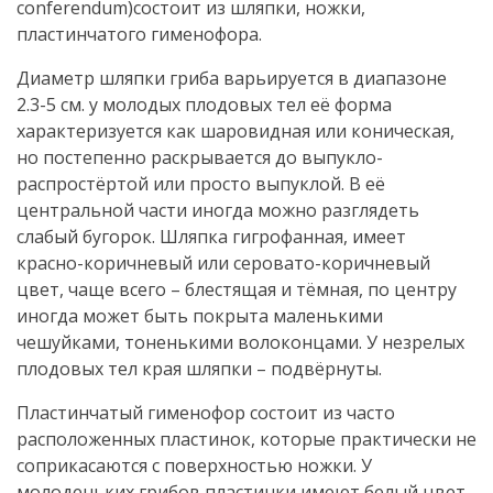
conferendum)состоит из шляпки, ножки,
пластинчатого гименофора.
Диаметр шляпки гриба варьируется в диапазоне
2.3-5 см. у молодых плодовых тел её форма
характеризуется как шаровидная или коническая,
но постепенно раскрывается до выпукло-
распростёртой или просто выпуклой. В её
центральной части иногда можно разглядеть
слабый бугорок. Шляпка гигрофанная, имеет
красно-коричневый или серовато-коричневый
цвет, чаще всего – блестящая и тёмная, по центру
иногда может быть покрыта маленькими
чешуйками, тоненькими волоконцами. У незрелых
плодовых тел края шляпки – подвёрнуты.
Пластинчатый гименофор состоит из часто
расположенных пластинок, которые практически не
соприкасаются с поверхностью ножки. У
молоденьких грибов пластинки имеют белый цвет,