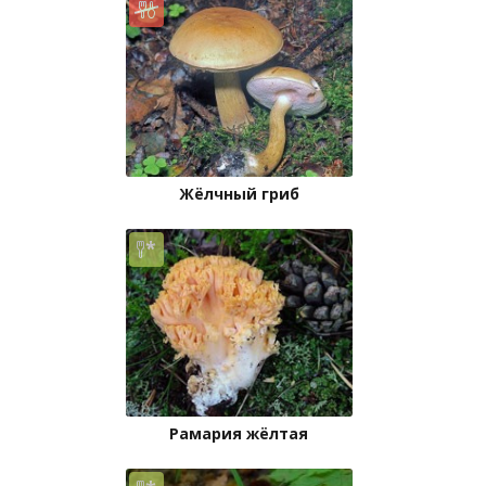
Жёлчный гриб
Рамария жёлтая