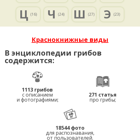
Ц
Ч
Ш
Э
(16)
(24)
(27)
(23)
Краснокнижные виды
В энциклопедии грибов
содержится:
1113 грибов
с описанием
271 статья
и фотографиями;
про грибы;
18544 фото
для распознавания,
от пользователей.