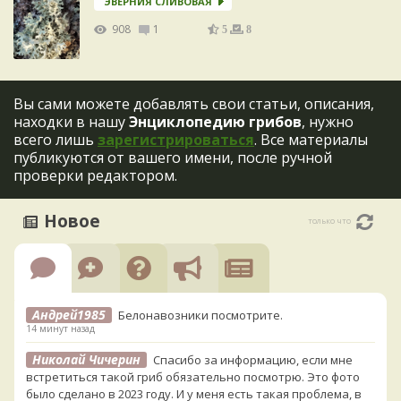
ЭВЕРНИЯ СЛИВОВАЯ
908
1
5
8
Вы сами можете добавлять свои статьи, описания,
находки в нашу
Энциклопедию грибов
, нужно
всего лишь
зарегистрироваться
. Все материалы
публикуются от вашего имени, после ручной
проверки редактором.
Новое
только что
Андрей1985
Белонавозники посмотрите.
14 минут назад
Николай Чичерин
Спасибо за информацию, если мне
встретиться такой гриб обязательно посмотрю. Это фото
было сделано в 2023 году. И у меня есть такая проблема, в