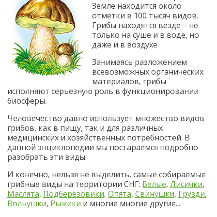
Земле находится около
отметки в 100 тысяч видов.
Грибы находятся везде – не
только на суше и в воде, но
даже и в воздухе.
Занимаясь разложением
всевозможных органических
материалов, грибы
исполняют серьезную роль в функционировании
биосферы.
Человечество давно использует множество видов
грибов, как в пищу, так и для различных
медицинских и хозяйственных потребностей. В
данной энциклопедии мы постараемся подробно
разобрать эти виды.
И конечно, нельзя не выделить, самые собираемые
грибные виды на территории СНГ:
Белые
,
Лисички
,
Маслята
,
Подберёзовики
,
Опята
,
Свинушки
,
Грузди
,
Волнушки
,
Рыжики
и многие многие другие...