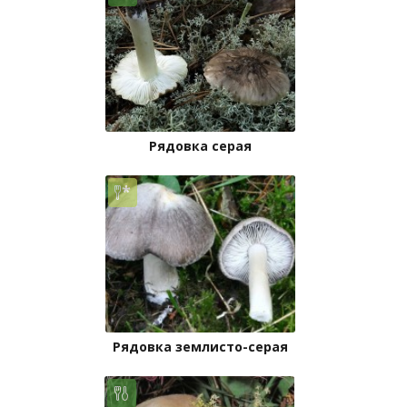
Рядовка серая
Рядовка землисто-серая