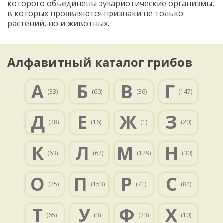
которого объединены эукариотические организмы,
в которых проявляются признаки не только
растений, но и животных.
Алфавитный каталог грибов
А
Б
В
Г
(33)
(60)
(36)
(147)
Д
Е
Ж
З
(28)
(16)
(1)
(20)
К
Л
М
Н
(63)
(62)
(129)
(30)
О
П
Р
С
(25)
(153)
(71)
(84)
Т
У
Ф
Х
(65)
(3)
(23)
(10)