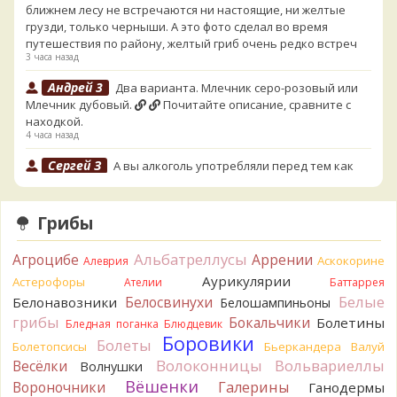
ближнем лесу не встречаются ни настоящие, ни желтые
грузди, только черныши. А это фото сделал во время
путешествия по району, желтый гриб очень редко встреч
3 часа назад
Андрей 3
Два варианта. Млечник серо-розовый или
Млечник дубовый.
Почитайте описание, сравните с
находкой.
4 часа назад
Сергей З
А вы алкоголь употребляли перед тем как
попробовать горчак на вкус?
12 часов назад
Грибы
Serj_Sf
Сегодня такого маленького я и порезал, и
лизнул, и пожевал, но горечи не почувствовал. Супруга
Альбатреллусы
Агроцибе
Аррении
лизнула - ей горький, как таблетка. Детям тоже не горький.
Аскокорине
Алеврия
То что это именно горчак сомнений нет. Но вот такие
Аурикулярии
Астерофоры
Ателии
Баттаррея
индивидуальные вкусовые особенности.)Гриб, конечно,
Белые
Белосвинухи
Белонавозники
Белошампиньоны
выкинули.
грибы
Бокальчики
Болетины
Бледная поганка
Блюдцевик
16 часов назад
Боровики
Болеты
Болетопсисы
Бьеркандера
Валуй
Verona
Говорушка булавоногая могла бы вырасти...
Волоконницы
Вольвариеллы
Весёлки
Волнушки
17 часов назад
Вёшенки
Вороночники
Галерины
Ганодермы