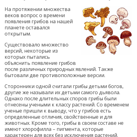
На протяжении множества
веков вопрос о времени
появления грибов на нашей
планете оставался
открытым.
Существовало множество
версий, некоторые из
которых пытались
объяснить появление грибов
после различных природных явлений. Также
бытовали две противоположные версии.
Сторонники одной считали грибы детьми богов,
другие же называли их детьми самого дьявола.
Однако после длительных споров грибы были
отнесены учеными к классу растений. Со временем
ученые пришли к выводу, что у грибов есть
определенные отличия, свойственные и для
животных. Кроме того, грибы в своем составе не
имеют хлорофилла – пигмента, которые
характерен для всех без исключения растений.