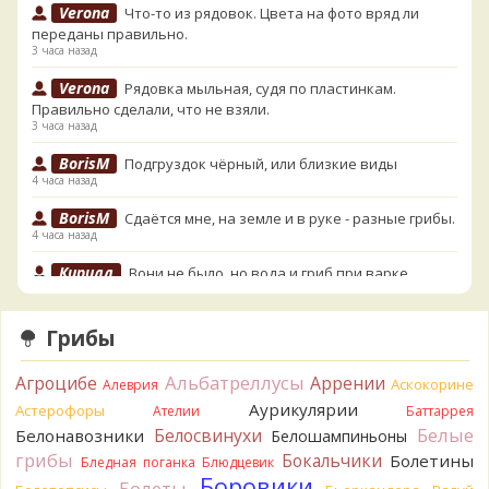
Verona
Что-то из рядовок. Цвета на фото вряд ли
переданы правильно.
3 часа назад
Verona
Рядовка мыльная, судя по пластинкам.
Правильно сделали, что не взяли.
3 часа назад
BorisM
Подгруздок чёрный, или близкие виды
4 часа назад
BorisM
Сдаётся мне, на земле и в руке - разные грибы.
4 часа назад
Кирилл
Вони не было, но вода и гриб при варке
начали желтеть. Выкинул. Большое спасибо.
5 часов назад
Грибы
Кирилл
Спасибо.
5 часов назад
Альбатреллусы
Агроцибе
Аррении
Аскокорине
Алеврия
Tatiana_A
Да. Но они не все безоговорочно
Аурикулярии
Астерофоры
Ателии
Баттаррея
съедобны.
Белые
Белосвинухи
Белонавозники
Белошампиньоны
6 часов назад
грибы
Бокальчики
Болетины
Бледная поганка
Блюдцевик
Tatiana_A
В следующий раз вырвите его целиком и
Боровики
Болеты