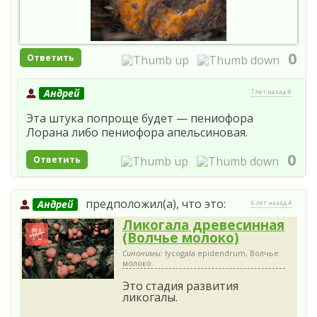
0
Ответить
Андрей
7 лет назад #
Эта штука попроще будет — пениофора
Лорана либо пениофора апельсиновая.
0
Ответить
предположил(а), что это:
Андрей
6 лет назад #
Ликогала древесинная
(Волчье молоко)
Синонимы:
lycogala epidendrum, Волчье
молоко.
Это стадия развития
ликогалы.