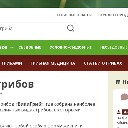
ГРИБНЫЕ ХВАСТЫ
КУПЛЮ / ПРО
БОВ
СЪЕДОБНЫЕ
УСЛОВНО-СЪЕДОБНЫЕ
НЕСЪЕДОБНЫЕ
С ГРИБАМИ
ГРИБНАЯ МЕДИЦИНА
СТАТЬИ О ГРИБАХ
грибов
Н
!
рибов «
ВикиГриб
», где собрана наиболее
азличных видах грибов, с которыми
А
на фо
обыкн
тавляют собой особую форму жизни, и