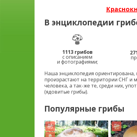
Краснок
В энциклопедии гриб
1113 грибов
27
с описанием
пр
и фотографиями;
Наша энциклопедия ориентирована, п
произрастают на территории СНГ и 
человека, а так-же те, среди них, у
(ядовитые грибы).
Популярные грибы