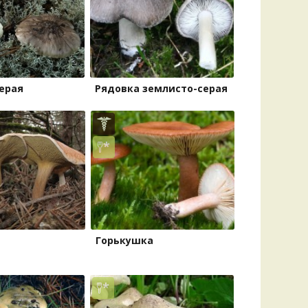
Удем
Фелл
Церат
гри
Ша
ерая
Рядовка землисто-серая
Шишк
Горькушка