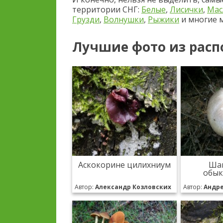
территории СНГ:
Белые
,
Лисички
,
Мас
Грузди
,
Волнушки
,
Рыжики
и многие м
Лучшие фото из расп
Аскокорине цилихниум
Ша
обык
Автор:
Александр Козловских
Автор:
Андр