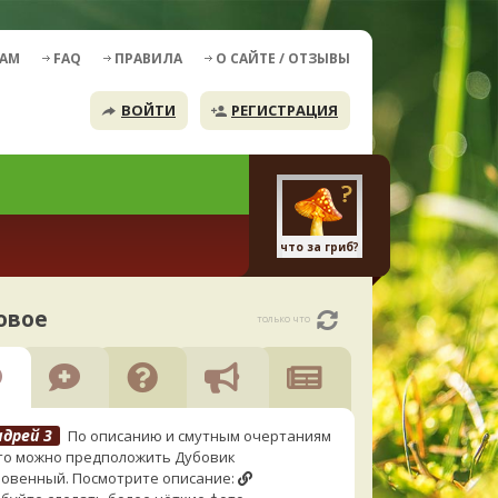
ДАМ
FAQ
ПРАВИЛА
О САЙТЕ / ОТЗЫВЫ
ВОЙТИ
РЕГИСТРАЦИЯ
что за гриб?
овое
только что
ндрей 3
По описанию и смутным очертаниям
то можно предположить Дубовик
овенный. Посмотрите описание: