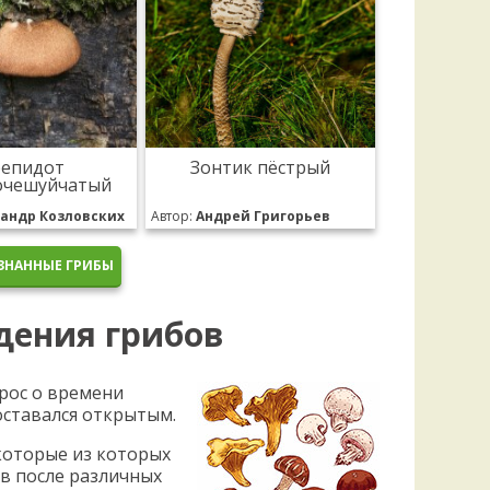
репидот
Зонтик пёстрый
очешуйчатый
андр Козловских
Автор:
Андрей Григорьев
ЗНАННЫЕ ГРИБЫ
дения грибов
рос о времени
оставался открытым.
которые из которых
в после различных