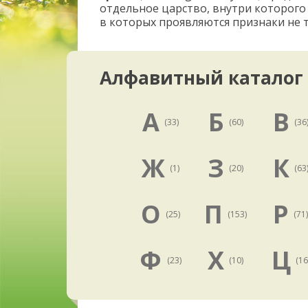
отдельное царство, внутри которого
в которых проявляются признаки не т
Алфавитный каталог
А
Б
В
(33)
(60)
(36
Ж
З
К
(1)
(20)
(63
О
П
Р
(25)
(153)
(71
Ф
Х
Ц
(23)
(10)
(16