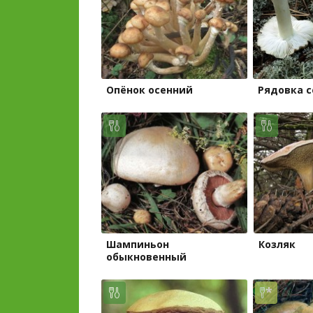
Опёнок осенний
Рядовка с
Шампиньон
Козляк
обыкновенный