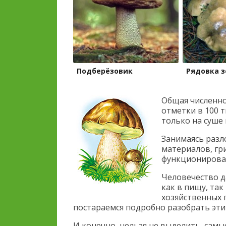
Подберёзовик
Рядовка з
Общая численно
отметки в 100 т
только на суше 
Занимаясь раз
материалов, гр
функционирова
Человечество д
как в пищу, так
хозяйственных 
постараемся подробно разобрать эти
И конечно, нельзя не выделить, сам