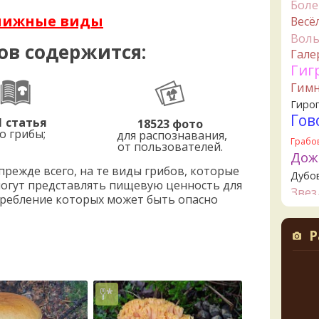
Бол
Мар
нижные виды
Весё
12 часо
Вол
ов содержится:
Ta
Гале
lentine
Гиг
12 часо
Гим
B
Гиро
вид г
Гов
1 статья
18523 фото
никто 
о грибы;
для распознавания,
16 часо
Грабо
от пользователей.
Дож
B
режде всего, на те виды грибов, которые
земле
Дубо
могут представлять пищевую ценность для
20 часо
Зве
потребление которых может быть опасно
К
Канта
20 часо
Кол
Р
Креп
Алек
всего
Кудо
20 часо
Лио
Ложн
B
наибо
опят