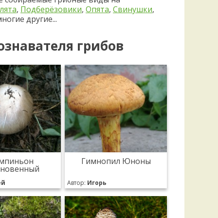
лята
,
Подберёзовики
,
Опята
,
Свинушки
,
ногие другие...
ознавателя грибов
мпиньон
Гимнопил Юноны
новенный
ей
Автор:
Игорь