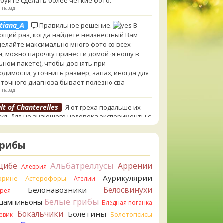
буйте сделать более чёткие фото.
в назад
tiana_A
Правильное решение.
В
ющий раз, когда найдёте неизвестный Вам
 делайте максимально много фото со всех
н, можно парочку принести домой (я ношу в
ьном пакете), чтобы доснять при
одимости, уточнить размер, запах, иногда для
 точного диагноза бывает полезно сва
в назад
lt of Chanterelles
Я от греха подальше их
ул. Для не знающего человека эксперименты с
ушками, наверное, плохая идея.
в назад
Грибы
tiana_A
Говорушек в этой цветовой гамме
 пруд пруди, и далеко не все описаны на этом
Альбатреллусы
цибе
Аррении
Алеврия
. И большинство из них как минимум
Аурикулярии
орине
Астерофоры
Ателии
добны. Ворончатая должна слабо пахнуть
лём. Из похожих есть, скажем, Желобчатая и
Белосвинухи
Белонавозники
ррея
оокрашенная. Росли не не древесине, так? Из
Белые грибы
шампиньоны
Бледная поганка
 или из подстилки
Бокальчики
Болетины
Болетопсисы
евик
в назад