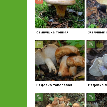
Свинушка тонкая
Жёлчный 
Рядовка тополёвая
Рядовка 