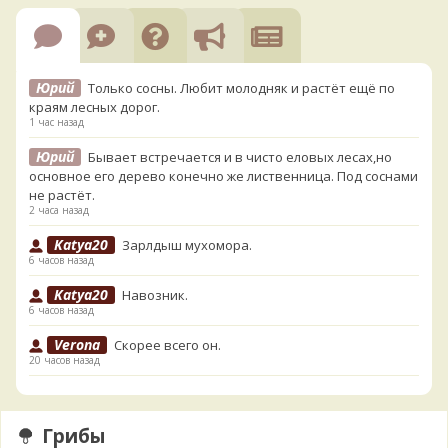
Юрий
Только сосны. Любит молодняк и растёт ещё по
краям лесных дорог.
1 час назад
Юрий
Бывает встречается и в чисто еловых лесах,но
основное его дерево конечно же лиственница. Под соснами
не растёт.
2 часа назад
Katya20
Зарлдыш мухомора.
6 часов назад
Katya20
Навозник.
6 часов назад
Verona
Скорее всего он.
20 часов назад
Verona
Что-то из рядовок. Цвета на фото вряд ли
переданы правильно.
21 час назад
Грибы