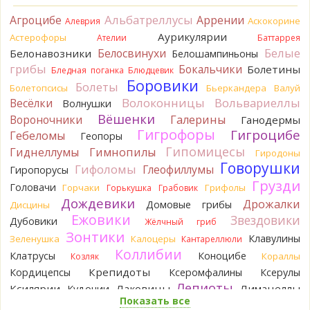
Verona
Рядовка мыльная, судя по пластинкам.
Альбатреллусы
Агроцибе
Аррении
Аскокорине
Алеврия
Правильно сделали, что не взяли.
21 час назад
Аурикулярии
Астерофоры
Ателии
Баттаррея
Белые
Белосвинухи
Белонавозники
Белошампиньоны
BorisM
Подгруздок чёрный, или близкие виды
грибы
Бокальчики
Болетины
21 час назад
Бледная поганка
Блюдцевик
Боровики
Болеты
Болетопсисы
Бьеркандера
Валуй
BorisM
Сдаётся мне, на земле и в руке - разные грибы.
Волоконницы
Вольвариеллы
Весёлки
Волнушки
21 час назад
Вёшенки
Вороночники
Галерины
Ганодермы
Кирилл
Вони не было, но вода и гриб при варке
Гигрофоры
Гигроцибе
Гебеломы
Геопоры
начали желтеть. Выкинул. Большое спасибо.
Гипомицесы
Гиднеллумы
Гимнопилы
23 часа назад
Гиродоны
Говорушки
Гифоломы
Глеофиллумы
Гиропорусы
Кирилл
Спасибо.
Грузди
Головачи
23 часа назад
Горчаки
Грифолы
Горькушка
Грабовик
Дождевики
Дрожалки
Домовые грибы
Дисцины
Tatiana_A
Да. Но они не все безоговорочно
Ежовики
Звездовики
Дубовики
Жёлчный гриб
съедобны.
Зонтики
23 часа назад
Клавулины
Зеленушка
Калоцеры
Кантареллюли
Коллибии
Клатрусы
Коноцибе
Кораллы
Козляк
Tatiana_A
В следующий раз вырвите его целиком и
разрежьте ножку вертикально. Именно вертикально.
Крепидоты
Кордицепсы
Ксеромфалины
Ксерулы
Пожелтение у самого основания - значит, Ш. Желтокожий,
Лепиоты
Ксилярии
Лаковицы
Лимацеллы
Кудонии
ядовит. Иногда полезно гриб сварить, Желтокожий и еще
Показать все
Лисички
Лишайники
Лиофиллумы