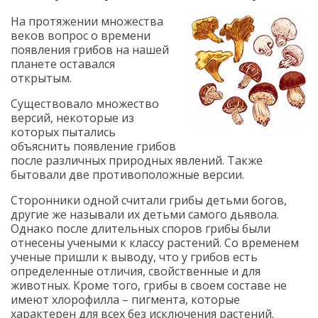
На протяжении множества
веков вопрос о времени
появления грибов на нашей
планете оставался
открытым.
Существовало множество
версий, некоторые из
которых пытались
объяснить появление грибов
после различных природных явлений. Также
бытовали две противоположные версии.
Сторонники одной считали грибы детьми богов,
другие же называли их детьми самого дьявола.
Однако после длительных споров грибы были
отнесены учеными к классу растений. Со временем
ученые пришли к выводу, что у грибов есть
определенные отличия, свойственные и для
животных. Кроме того, грибы в своем составе не
имеют хлорофилла – пигмента, которые
характерен для всех без исключения растений.