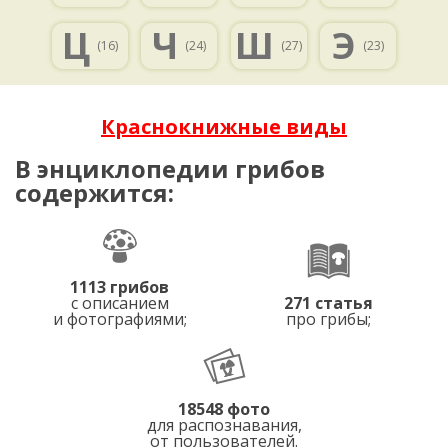
Ц
Ч
Ш
Э
(16)
(24)
(27)
(23)
Краснокнижные виды
В энциклопедии грибов
содержится:
1113 грибов
с описанием
271 статья
и фотографиями;
про грибы;
18548 фото
для распознавания,
от пользователей.