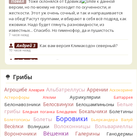
Павел
Тоже склонялся от Едовика
к данной
версии, но по-моему не проходит по скученности, и
жесткости. Этот уж очень сочный, и так и напрашивается
на обед! Растут группами, и вбирают в себя всё подряд, как
ежовики. Надо будет глянуть разновидности, из
известных... Спасибо. Но гименофор, да и пушистость
7 часов назад
Андрей 3
Как вам версия Климакодон северный?
10 часов назад
Андрей 3
Он самый!
10 часов назад
Грибы
Verona
С гименофором вы бы сделали более
информативные фото. То, что есть сейчас, вызывает
вопросы.
Альбатреллусы
Агроцибе
Аррении
Аскокорине
Алеврия
10 часов назад
Аурикулярии
Астерофоры
Ателии
Баттаррея
Павел
Может и постия, только совсем не горькая, и с
Белые
Белосвинухи
Белонавозники
Белошампиньоны
берёзы, и гименофор шипчатый; или что-то родственное.
грибы
Бокальчики
Болетины
Бледная поганка
Блюдцевик
По мере напитывания соком приобретает аромат
Боровики
Болеты
Болетопсисы
Бьеркандера
Валуй
пикантного (по типу чесночного) мяса под маринадом!
Волоконницы
Вольвариеллы
Весёлки
Думаю, заморозить или засушить, до выяснения деталей...
Волнушки
Спасибо за вариант
Вёшенки
Вороночники
Галерины
Ганодермы
11 часов назад