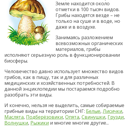
Земле находится около
отметки в 100 тысяч видов.
Грибы находятся везде – не
только на суше и в воде, но
даже и в воздухе.
Занимаясь разложением
всевозможных органических
материалов, грибы
исполняют серьезную роль в функционировании
биосферы.
Человечество давно использует множество видов
грибов, как в пищу, так и для различных
медицинских и хозяйственных потребностей. В
данной энциклопедии мы постараемся подробно
разобрать эти виды.
И конечно, нельзя не выделить, самые собираемые
грибные виды на территории СНГ:
Белые
,
Лисички
,
Маслята
,
Подберёзовики
,
Опята
,
Свинушки
,
Грузди
,
Волнушки
,
Рыжики
и многие многие другие...