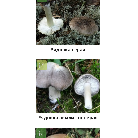
Рядовка серая
Рядовка землисто-серая