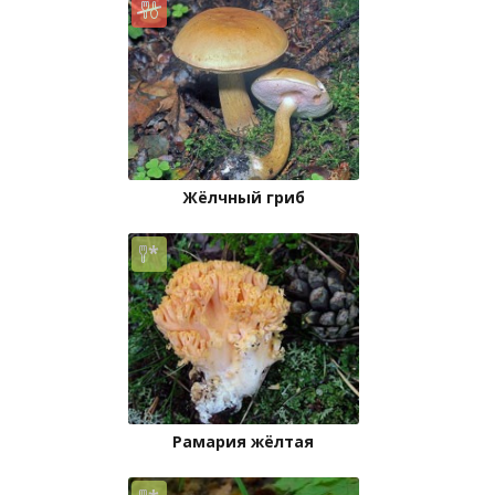
Жёлчный гриб
Рамария жёлтая