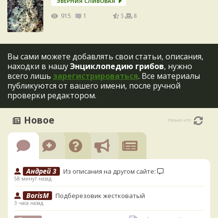
ЭВЕРНИЯ СЛИВОВАЯ
915
1
5
8
Вы сами можете добавлять свои статьи, описания,
находки в нашу
Энциклопедию грибов
, нужно
всего лишь
зарегистрироваться
. Все материалы
публикуются от вашего имени, после ручной
проверки редактором.
Новое
только что
Андрей 3
Из описания на другом сайте:
58 минут назад
BorisM
Подберезовик жестковатый
3 часа назад