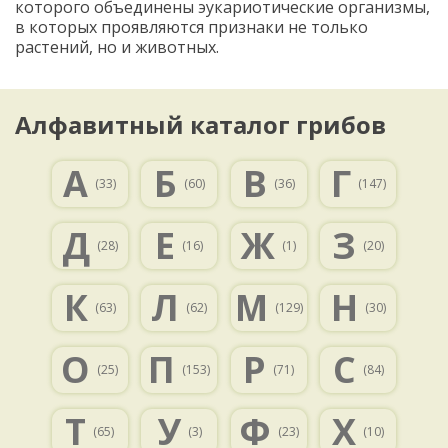
которого объединены эукариотические организмы,
в которых проявляются признаки не только
растений, но и животных.
Алфавитный каталог грибов
А
Б
В
Г
(33)
(60)
(36)
(147)
Д
Е
Ж
З
(28)
(16)
(1)
(20)
К
Л
М
Н
(63)
(62)
(129)
(30)
О
П
Р
С
(25)
(153)
(71)
(84)
Т
У
Ф
Х
(65)
(3)
(23)
(10)