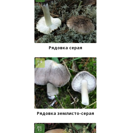
Рядовка серая
Рядовка землисто-серая