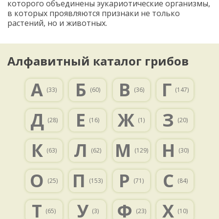
которого объединены эукариотические организмы,
в которых проявляются признаки не только
растений, но и животных.
Алфавитный каталог грибов
А
Б
В
Г
(33)
(60)
(36)
(147)
Д
Е
Ж
З
(28)
(16)
(1)
(20)
К
Л
М
Н
(63)
(62)
(129)
(30)
О
П
Р
С
(25)
(153)
(71)
(84)
Т
У
Ф
Х
(65)
(3)
(23)
(10)