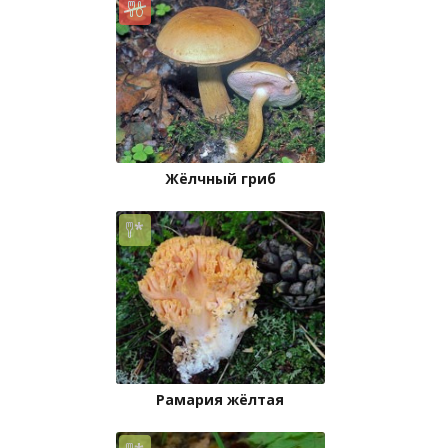
Жёлчный гриб
Рамария жёлтая