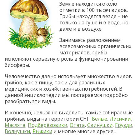
Земле находится около
отметки в 100 тысяч видов.
Грибы находятся везде – не
только на суше и в воде, но
даже и в воздухе.
Занимаясь разложением
всевозможных органических
материалов, грибы
исполняют серьезную роль в функционировании
биосферы.
Человечество давно использует множество видов
грибов, как в пищу, так и для различных
медицинских и хозяйственных потребностей. В
данной энциклопедии мы постараемся подробно
разобрать эти виды.
И конечно, нельзя не выделить, самые собираемые
грибные виды на территории СНГ:
Белые
,
Лисички
,
Маслята
,
Подберёзовики
,
Опята
,
Свинушки
,
Грузди
,
Волнушки
,
Рыжики
и многие многие другие...