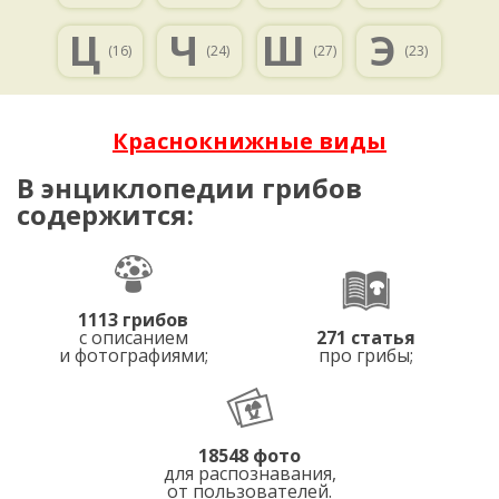
Ц
Ч
Ш
Э
(16)
(24)
(27)
(23)
Краснокнижные виды
В энциклопедии грибов
содержится:
1113 грибов
с описанием
271 статья
и фотографиями;
про грибы;
18548 фото
для распознавания,
от пользователей.