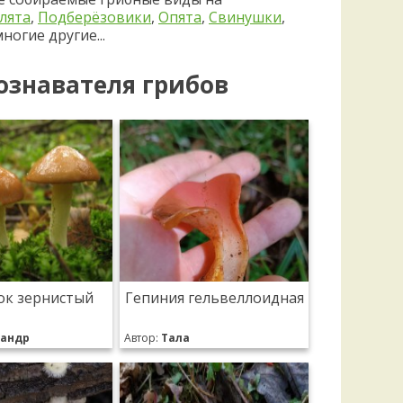
лята
,
Подберёзовики
,
Опята
,
Свинушки
,
ногие другие...
ознавателя грибов
ок зернистый
Гепиния гельвеллоидная
сандр
Автор:
Тала