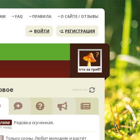
ДАМ
FAQ
ПРАВИЛА
О САЙТЕ / ОТЗЫВЫ
ВОЙТИ
РЕГИСТРАЦИЯ
что за гриб?
овое
только что
erona
Рядовка скученная.
т назад
й
Только сосны. Любит молодняк и растёт