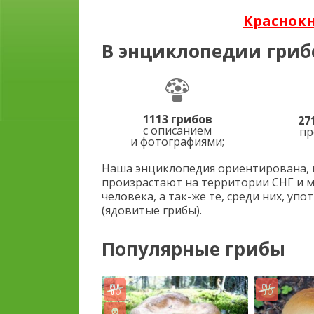
Краснок
В энциклопедии гриб
1113 грибов
27
с описанием
пр
и фотографиями;
Наша энциклопедия ориентирована, п
произрастают на территории СНГ и 
человека, а так-же те, среди них, у
(ядовитые грибы).
Популярные грибы