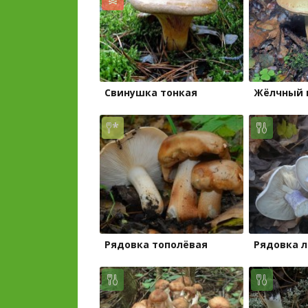
Свинушка тонкая
Жёлчный 
Рядовка тополёвая
Рядовка 