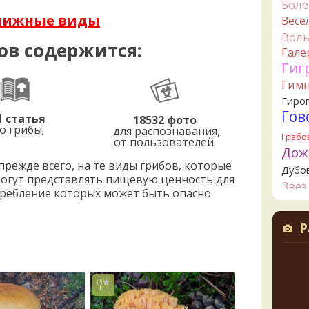
Бол
1 день 
нижные виды
Весё
B
Вол
грибы
ов содержится:
Гале
1 день 
Гиг
К
Гим
начал
1 день 
Гиро
Гов
1 статья
18532 фото
К
о грибы;
для распознавания,
1 день 
Грабо
от пользователей.
Дож
Ta
режде всего, на те виды грибов, которые
Дубо
съедо
могут представлять пищевую ценность для
1 день 
Зве
потребление которых может быть опасно
Канта
Ta
Кол
целик
Р
верти
Креп
значи
Кудо
свари
Лио
начин
1 день 
Ложн
опят
К