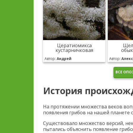
Цератиомикса
Щел
кустарничковая
обык
Автор:
Андрей
Автор:
Алек
ВСЕ ОПО
История происхож
На протяжении множества веков воп
появления грибов на нашей планете 
Существовало множество версий, не
пытались объяснить появление грибо