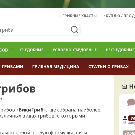
ГРИБНЫЕ ХВАСТЫ
КУПЛЮ / ПРО
БОВ
СЪЕДОБНЫЕ
УСЛОВНО-СЪЕДОБНЫЕ
НЕСЪЕДОБНЫЕ
С ГРИБАМИ
ГРИБНАЯ МЕДИЦИНА
СТАТЬИ О ГРИБАХ
грибов
Н
!
рибов «
ВикиГриб
», где собрана наиболее
азличных видах грибов, с которыми
V
45 мину
тавляют собой особую форму жизни, и
Юри