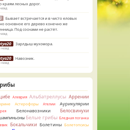
о краям лесных дорог.
назад
й
Бывает встречается и в чисто еловых
,но основное его дерево конечно же
енница. Под соснами не растёт.
назад
atya20
Зарлдыш мухомора.
в назад
atya20
Навозник.
в назад
erona
Скорее всего он.
назад
Грибы
erona
Что-то из рядовок. Цвета на фото вряд
реданы правильно.
Альбатреллусы
цибе
Аррении
Алеврия
назад
Аурикулярии
орине
Астерофоры
Ателии
erona
Рядовка мыльная, судя по пластинкам.
Белосвинухи
Белонавозники
ррея
льно сделали, что не взяли.
Белые грибы
шампиньоны
назад
Бледная поганка
Бокальчики
Болетины
Болетопсисы
евик
orisM
Подгруздок чёрный, или близкие виды