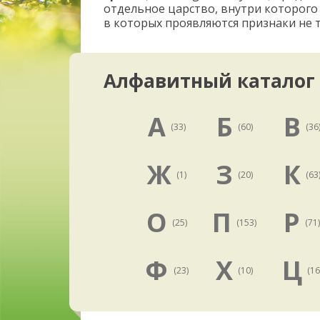
отдельное царство, внутри которого
в которых проявляются признаки не т
Алфавитный каталог
А
Б
В
(33)
(60)
(36
Ж
З
К
(1)
(20)
(63
О
П
Р
(25)
(153)
(71
Ф
Х
Ц
(23)
(10)
(16