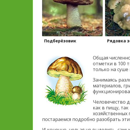
Подберёзовик
Рядовка з
Общая численно
отметки в 100 т
только на суше 
Занимаясь раз
материалов, гр
функционирова
Человечество д
как в пищу, так
хозяйственных 
постараемся подробно разобрать эти
И конечно, нельзя не выделить, сам