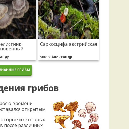
елистник
Саркосцифа австрийская
новенный
сандр
Автор:
Александр
ЗНАННЫЕ ГРИБЫ
дения грибов
рос о времени
оставался открытым.
которые из которых
в после различных