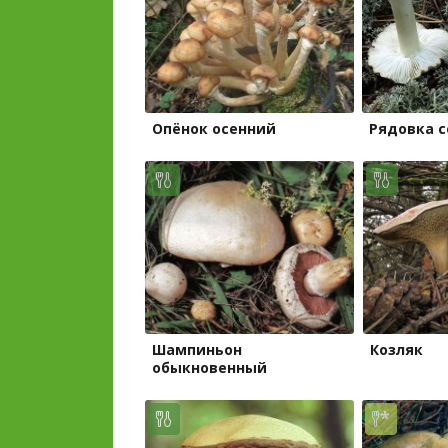
Опёнок осенний
Рядовка с
Шампиньон
Козляк
обыкновенный