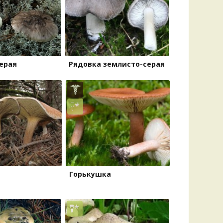
Удем
Фелл
Церат
гри
Ша
ерая
Рядовка землисто-серая
Шишк
Горькушка