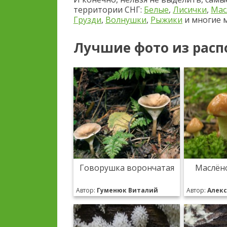
территории СНГ:
Белые
,
Лисички
,
Мас
Грузди
,
Волнушки
,
Рыжики
и многие м
Лучшие фото из расп
Говорушка ворончатая
Маслён
Автор:
Гуменюк Виталий
Автор:
Алек