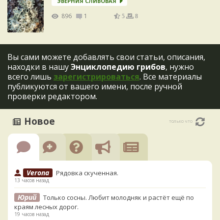
ЭВЕРНИЯ СЛИВОВАЯ
896
1
5
8
Вы сами можете добавлять свои статьи, описания,
находки в нашу
Энциклопедию грибов
, нужно
всего лишь
зарегистрироваться
. Все материалы
публикуются от вашего имени, после ручной
проверки редактором.
Новое
только что
Verona
Рядовка скученная.
13 часов назад
Юрий
Только сосны. Любит молодняк и растёт ещё по
краям лесных дорог.
19 часов назад