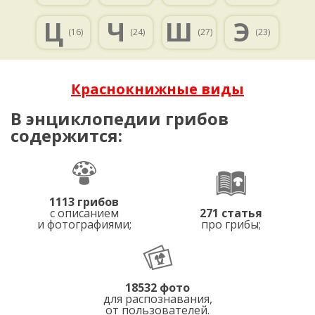
Ц
Ч
Ш
Э
(16)
(24)
(27)
(23)
Краснокнижные виды
В энциклопедии грибов
содержится:
1113 грибов
с описанием
271 статья
и фотографиями;
про грибы;
18532 фото
для распознавания,
от пользователей.