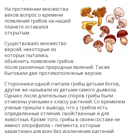
На протяжении множества
веков вопрос о времени
появления грибов на нашей
планете оставался
открытым.
Существовало множество
версий, некоторые из
которых пытались
объяснить появление грибов
после различных природных явлений. Также
бытовали две противоположные версии.
Сторонники одной считали грибы детьми богов,
другие же называли их детьми самого дьявола.
Однако после длительных споров грибы были
отнесены учеными к классу растений. Со временем
ученые пришли к выводу, что у грибов есть
определенные отличия, свойственные и для
животных. Кроме того, грибы в своем составе не
имеют хлорофилла – пигмента, которые
характерен для всех без исключения растений.