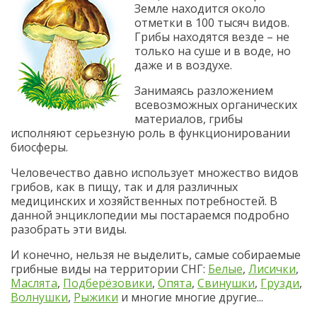
Земле находится около
отметки в 100 тысяч видов.
Грибы находятся везде – не
только на суше и в воде, но
даже и в воздухе.
Занимаясь разложением
всевозможных органических
материалов, грибы
исполняют серьезную роль в функционировании
биосферы.
Человечество давно использует множество видов
грибов, как в пищу, так и для различных
медицинских и хозяйственных потребностей. В
данной энциклопедии мы постараемся подробно
разобрать эти виды.
И конечно, нельзя не выделить, самые собираемые
грибные виды на территории СНГ:
Белые
,
Лисички
,
Маслята
,
Подберёзовики
,
Опята
,
Свинушки
,
Грузди
,
Волнушки
,
Рыжики
и многие многие другие...