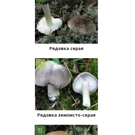
Рядовка серая
Рядовка землисто-серая