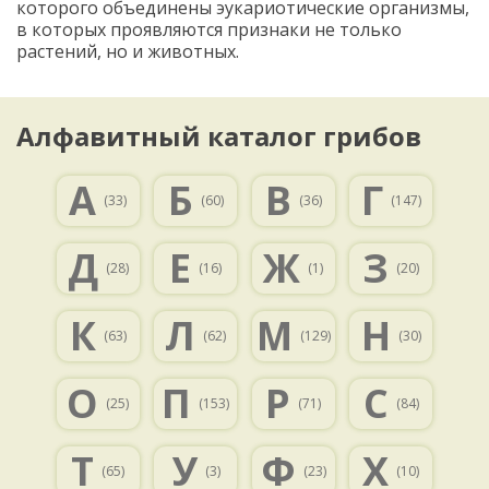
которого объединены эукариотические организмы,
в которых проявляются признаки не только
растений, но и животных.
Алфавитный каталог грибов
А
Б
В
Г
(33)
(60)
(36)
(147)
Д
Е
Ж
З
(28)
(16)
(1)
(20)
К
Л
М
Н
(63)
(62)
(129)
(30)
О
П
Р
С
(25)
(153)
(71)
(84)
Т
У
Ф
Х
(65)
(3)
(23)
(10)