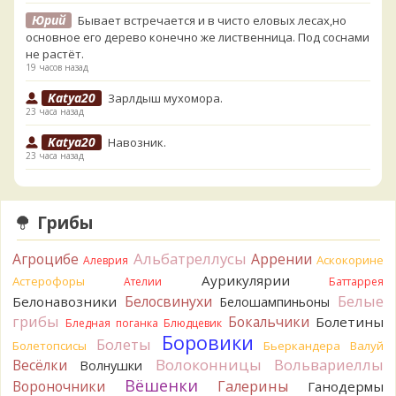
Юрий
Бывает встречается и в чисто еловых лесах,но
основное его дерево конечно же лиственница. Под соснами
не растёт.
19 часов назад
Katya20
Зарлдыш мухомора.
23 часа назад
Katya20
Навозник.
23 часа назад
Verona
Скорее всего он.
2 дня назад
Грибы
Verona
Что-то из рядовок. Цвета на фото вряд ли
переданы правильно.
Альбатреллусы
Агроцибе
Аррении
Аскокорине
Алеврия
2 дня назад
Аурикулярии
Астерофоры
Ателии
Баттаррея
Verona
Рядовка мыльная, судя по пластинкам.
Белые
Белосвинухи
Белонавозники
Белошампиньоны
Правильно сделали, что не взяли.
грибы
Бокальчики
Болетины
2 дня назад
Бледная поганка
Блюдцевик
Боровики
Болеты
Болетопсисы
Бьеркандера
Валуй
BorisM
Подгруздок чёрный, или близкие виды
Волоконницы
Вольвариеллы
Весёлки
Волнушки
2 дня назад
Вёшенки
Вороночники
Галерины
Ганодермы