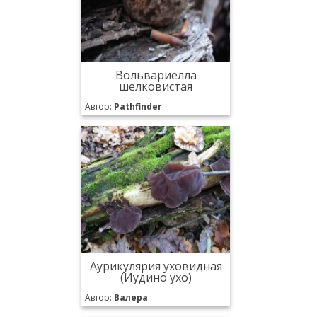
Вольвариелла
шелковистая
Автор:
Pathfinder
Аурикулярия уховидная
(Иудино ухо)
Автор:
Валера