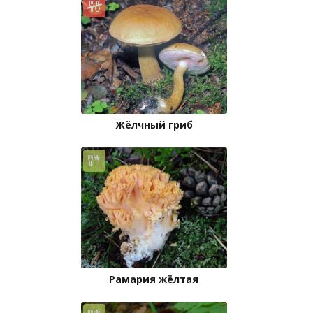
Жёлчный гриб
Рамария жёлтая