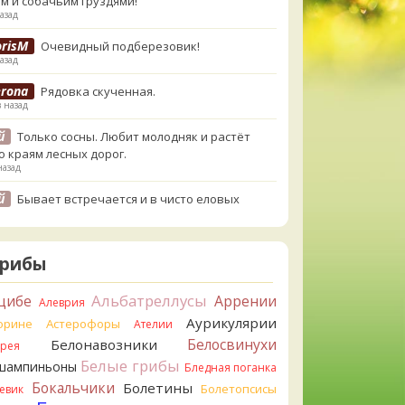
м и собачьим груздями!
азад
orisM
Очевидный подберезовик!
азад
erona
Рядовка скученная.
в назад
й
Только сосны. Любит молодняк и растёт
о краям лесных дорог.
назад
й
Бывает встречается и в чисто еловых
,но основное его дерево конечно же
енница. Под соснами не растёт.
назад
Грибы
atya20
Зарлдыш мухомора.
назад
Альбатреллусы
цибе
Аррении
Алеврия
Аурикулярии
atya20
орине
Астерофоры
Навозник.
Ателии
назад
Белосвинухи
Белонавозники
ррея
Белые грибы
шампиньоны
erona
Бледная поганка
Скорее всего он.
азад
Бокальчики
Болетины
Болетопсисы
евик