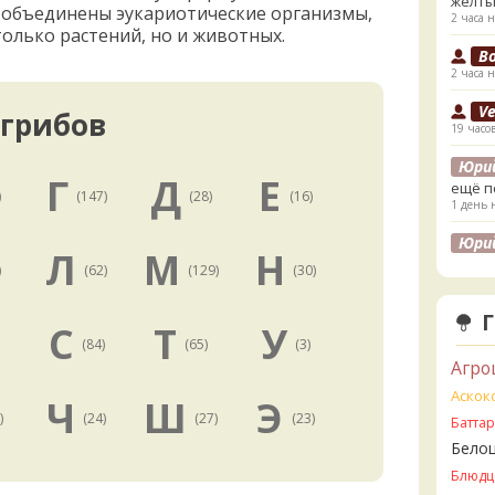
жёлты
 объединены эукариотические организмы,
2 часа н
олько растений, но и животных.
B
2 часа н
V
 грибов
19 часо
Юри
Г
Д
Е
ещё п
)
(147)
(28)
(16)
1 день 
Юри
Л
М
Н
лесах
)
(62)
(129)
(30)
листв
1 день 
С
Т
У
K
)
(84)
(65)
(3)
1 день 
Агро
K
Аскок
Ч
Ш
Э
1 день 
)
(24)
(27)
(23)
Батта
Бело
V
2 дня н
Блюдц