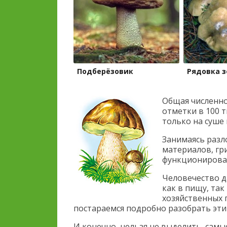
Подберёзовик
Рядовка з
Общая численно
отметки в 100 т
только на суше 
Занимаясь раз
материалов, гр
функционирова
Человечество д
как в пищу, так
хозяйственных 
постараемся подробно разобрать эти
И конечно, нельзя не выделить, сам