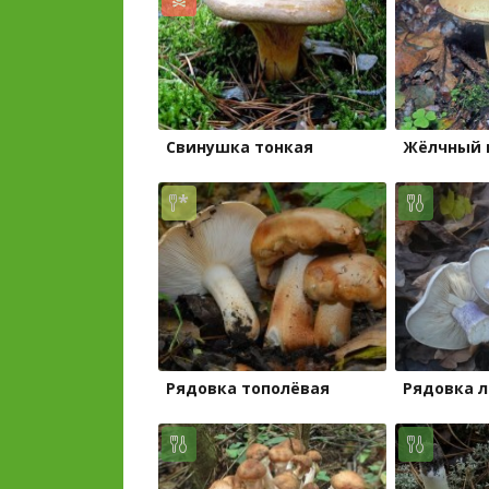
Свинушка тонкая
Жёлчный 
Рядовка тополёвая
Рядовка 