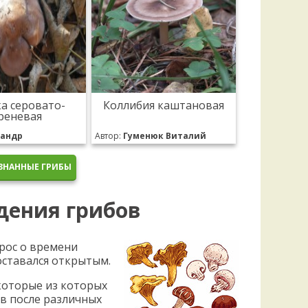
а серовато-
Коллибия каштановая
реневая
сандр
Автор:
Гуменюк Виталий
ЗНАННЫЕ ГРИБЫ
дения грибов
рос о времени
оставался открытым.
которые из которых
в после различных