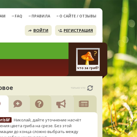
ДАМ
FAQ
ПРАВИЛА
О САЙТЕ / ОТЗЫВЫ
ВОЙТИ
РЕГИСТРАЦИЯ
что за гриб?
овое
только что
orisM
Николай, дайте уточнение насчёт
ения цвета гриба на срезе. Без этой
мации до конца сложно выбрать между