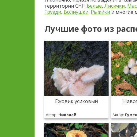
территории СНГ:
Белые
,
Лисички
,
Мас
Грузди
,
Волнушки
,
Рыжики
и многие м
Лучшие фото из расп
Ежовик усиковый
Наво
Автор:
Николай
Автор:
Гуме