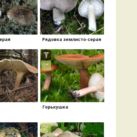
Удем
Фелл
Церат
гри
Ша
ерая
Рядовка землисто-серая
Шишк
Горькушка