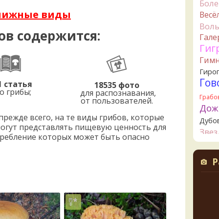
Бол
V
нижные виды
Весё
ли пе
2 дня н
Вол
ов содержится:
Гале
V
Гиг
Прави
2 дня н
Гим
Гиро
B
Гов
2 дня н
1 статья
18535 фото
о грибы;
для распознавания,
B
Грабо
от пользователей.
грибы
Дож
2 дня н
режде всего, на те виды грибов, которые
Дубо
могут представлять пищевую ценность для
К
Зве
потребление которых может быть опасно
начал
Канта
2 дня н
Кол
Р
К
Креп
2 дня н
Кудо
Ta
Лио
съедо
Ложн
2 дня н
опят