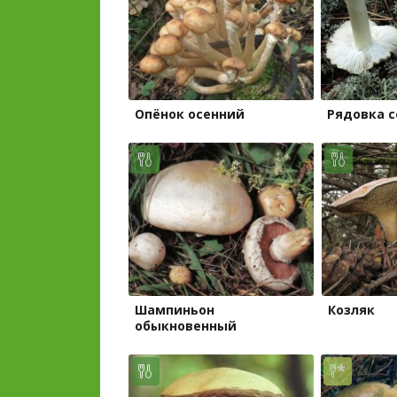
Опёнок осенний
Рядовка с
Шампиньон
Козляк
обыкновенный