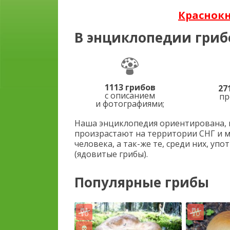
Краснок
В энциклопедии гриб
1113 грибов
27
с описанием
пр
и фотографиями;
Наша энциклопедия ориентирована, п
произрастают на территории СНГ и 
человека, а так-же те, среди них, у
(ядовитые грибы).
Популярные грибы