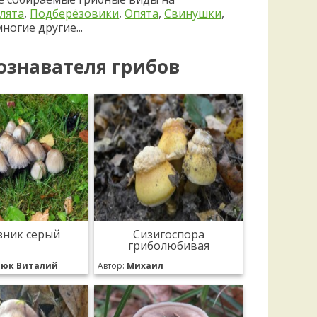
лята
,
Подберёзовики
,
Опята
,
Свинушки
,
ногие другие...
ознавателя грибов
зник серый
Сизигоспора
гриболюбивая
нюк Виталий
Автор:
Михаил