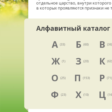
отдельное царство, внутри которого
в которых проявляются признаки не т
Алфавитный каталог
А
Б
В
(33)
(60)
(36
Ж
З
К
(1)
(20)
(63
О
П
Р
(25)
(153)
(71
Ф
Х
Ц
(23)
(10)
(16