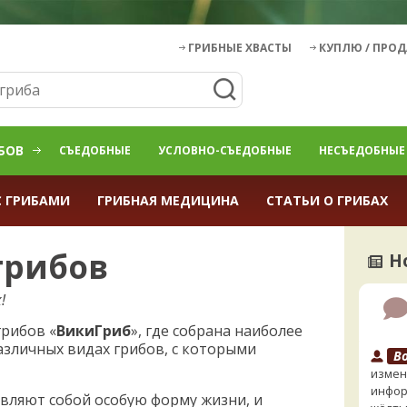
ГРИБНЫЕ ХВАСТЫ
КУПЛЮ / ПРО
БОВ
СЪЕДОБНЫЕ
УСЛОВНО-СЪЕДОБНЫЕ
НЕСЪЕДОБНЫЕ
С ГРИБАМИ
ГРИБНАЯ МЕДИЦИНА
СТАТЬИ О ГРИБАХ
грибов
Н
!
рибов «
ВикиГриб
», где собрана наиболее
азличных видах грибов, с которыми
B
измен
инфор
тавляют собой особую форму жизни, и