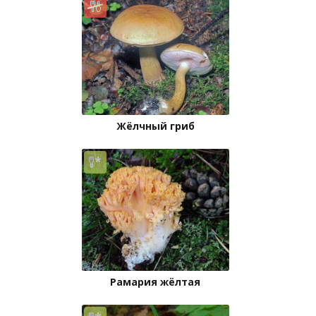
Жёлчный гриб
Рамария жёлтая