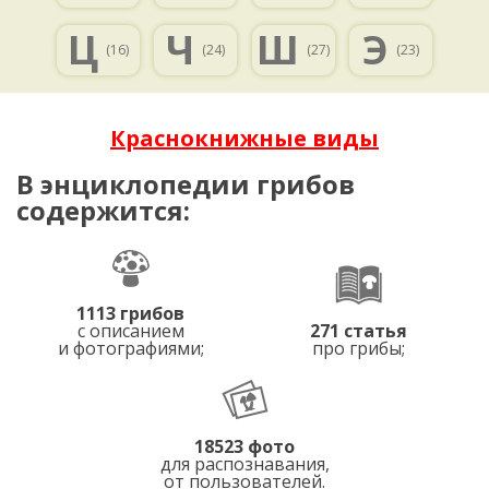
Ц
Ч
Ш
Э
(16)
(24)
(27)
(23)
Краснокнижные виды
В энциклопедии грибов
содержится:
1113 грибов
с описанием
271 статья
и фотографиями;
про грибы;
18523 фото
для распознавания,
от пользователей.