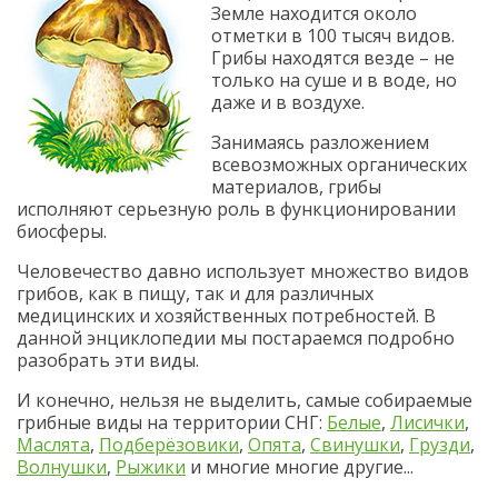
Земле находится около
отметки в 100 тысяч видов.
Грибы находятся везде – не
только на суше и в воде, но
даже и в воздухе.
Занимаясь разложением
всевозможных органических
материалов, грибы
исполняют серьезную роль в функционировании
биосферы.
Человечество давно использует множество видов
грибов, как в пищу, так и для различных
медицинских и хозяйственных потребностей. В
данной энциклопедии мы постараемся подробно
разобрать эти виды.
И конечно, нельзя не выделить, самые собираемые
грибные виды на территории СНГ:
Белые
,
Лисички
,
Маслята
,
Подберёзовики
,
Опята
,
Свинушки
,
Грузди
,
Волнушки
,
Рыжики
и многие многие другие...