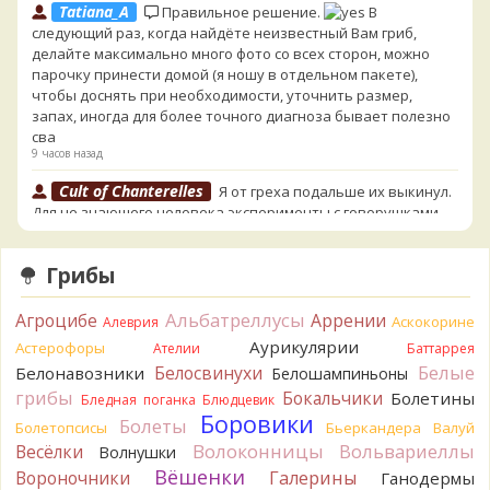
Tatiana_A
Правильное решение.
В
следующий раз, когда найдёте неизвестный Вам гриб,
делайте максимально много фото со всех сторон, можно
парочку принести домой (я ношу в отдельном пакете),
чтобы доснять при необходимости, уточнить размер,
запах, иногда для более точного диагноза бывает полезно
сва
9 часов назад
Cult of Chanterelles
Я от греха подальше их выкинул.
Для не знающего человека эксперименты с говорушками,
наверное, плохая идея.
9 часов назад
Грибы
Tatiana_A
Говорушек в этой цветовой гамме - хоть
пруд пруди, и далеко не все описаны на этом сайте. И
Альбатреллусы
Агроцибе
Аррении
Аскокорине
Алеврия
большинство из них как минимум несъедобны. Ворончатая
Аурикулярии
Астерофоры
Ателии
Баттаррея
должна слабо пахнуть миндалём. Из похожих есть, скажем,
Белые
Желобчатая и Бледноокрашенная. Росли не не древесине,
Белосвинухи
Белонавозники
Белошампиньоны
так? Из земли или из подстилки
грибы
Бокальчики
Болетины
Бледная поганка
Блюдцевик
9 часов назад
Боровики
Болеты
Болетопсисы
Бьеркандера
Валуй
Мария
Хорошо. При срезании синеет.
Волоконницы
Вольвариеллы
Весёлки
Волнушки
10 часов назад
Вёшенки
Вороночники
Галерины
Ганодермы