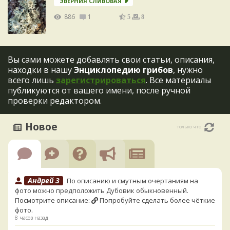
ЭВЕРНИЯ СЛИВОВАЯ
886
1
5
8
Вы сами можете добавлять свои статьи, описания,
находки в нашу
Энциклопедию грибов
, нужно
всего лишь
зарегистрироваться
. Все материалы
публикуются от вашего имени, после ручной
проверки редактором.
Новое
только что
Андрей 3
По описанию и смутным очертаниям на
фото можно предположить Дубовик обыкновенный.
Посмотрите описание:
Попробуйте сделать более чёткие
фото.
8 часов назад