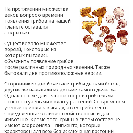
На протяжении множества
веков вопрос о времени
появления грибов на нашей
планете оставался
открытым.
Существовало множество
версий, некоторые из
которых пытались
объяснить появление грибов
после различных природных явлений. Также
бытовали две противоположные версии.
Сторонники одной считали грибы детьми богов,
другие же называли их детьми самого дьявола.
Однако после длительных споров грибы были
отнесены учеными к классу растений. Со временем
ученые пришли к выводу, что у грибов есть
определенные отличия, свойственные и для
животных. Кроме того, грибы в своем составе не
имеют хлорофилла – пигмента, которые
характерен для всех без исключения растений.