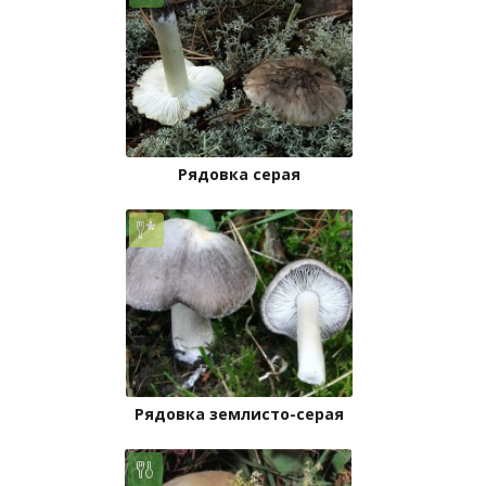
Рядовка серая
Рядовка землисто-серая