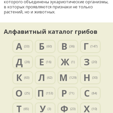
которого объединены эукариотические организмы,
в которых проявляются признаки не только
растений, но и животных.
Алфавитный каталог грибов
А
Б
В
Г
(33)
(60)
(36)
(147)
Д
Е
Ж
З
(28)
(16)
(1)
(20)
К
Л
М
Н
(63)
(62)
(129)
(30)
О
П
Р
С
(25)
(153)
(71)
(84)
Т
У
Ф
Х
(65)
(3)
(23)
(10)