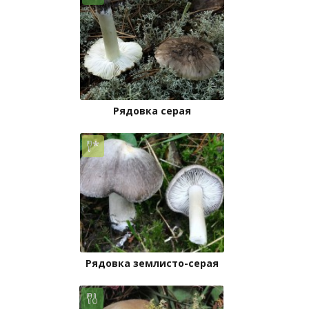
Рядовка серая
Рядовка землисто-серая