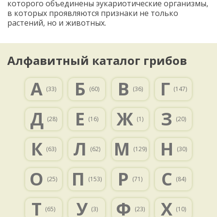
которого объединены эукариотические организмы,
в которых проявляются признаки не только
растений, но и животных.
Алфавитный каталог грибов
А
Б
В
Г
(33)
(60)
(36)
(147)
Д
Е
Ж
З
(28)
(16)
(1)
(20)
К
Л
М
Н
(63)
(62)
(129)
(30)
О
П
Р
С
(25)
(153)
(71)
(84)
Т
У
Ф
Х
(65)
(3)
(23)
(10)