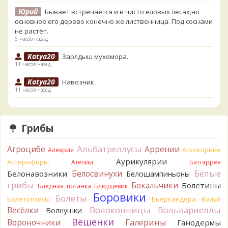
Юрий
Бывает встречается и в чисто еловых лесах,но
основное его дерево конечно же лиственница. Под соснами
не растёт.
6 часов назад
Katya20
Зарлдыш мухомора.
11 часов назад
Katya20
Навозник.
11 часов назад
Verona
Скорее всего он.
1 день назад
Грибы
Verona
Что-то из рядовок. Цвета на фото вряд ли
переданы правильно.
Альбатреллусы
Агроцибе
Аррении
Аскокорине
Алеврия
1 день назад
Аурикулярии
Астерофоры
Ателии
Баттаррея
Verona
Рядовка мыльная, судя по пластинкам.
Белые
Белосвинухи
Белонавозники
Белошампиньоны
Правильно сделали, что не взяли.
грибы
Бокальчики
Болетины
1 день назад
Бледная поганка
Блюдцевик
Боровики
Болеты
Болетопсисы
Бьеркандера
Валуй
BorisM
Подгруздок чёрный, или близкие виды
Волоконницы
Вольвариеллы
Весёлки
Волнушки
1 день назад
Вёшенки
Вороночники
Галерины
Ганодермы