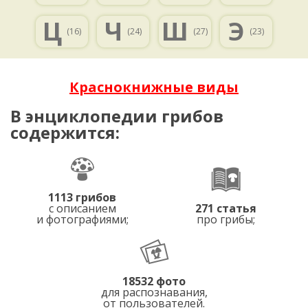
Ц
Ч
Ш
Э
(16)
(24)
(27)
(23)
Краснокнижные виды
В энциклопедии грибов
содержится:
1113 грибов
с описанием
271 статья
и фотографиями;
про грибы;
18532 фото
для распознавания,
от пользователей.