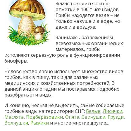
Земле находится около
отметки в 100 тысяч видов.
Грибы находятся везде – не
только на суше и в воде, но
даже и в воздухе.
Занимаясь разложением
всевозможных органических
материалов, грибы
исполняют серьезную роль в функционировании
биосферы.
Человечество давно использует множество видов
грибов, как в пищу, так и для различных
медицинских и хозяйственных потребностей. В
данной энциклопедии мы постараемся подробно
разобрать эти виды.
И конечно, нельзя не выделить, самые собираемые
грибные виды на территории СНГ:
Белые
,
Лисички
,
Маслята
,
Подберёзовики
,
Опята
,
Свинушки
,
Грузди
,
Волнушки
,
Рыжики
и многие многие другие...