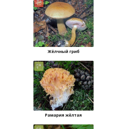
Жёлчный гриб
Рамария жёлтая