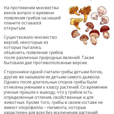
На протяжении множества
веков вопрос о времени
появления грибов на нашей
планете оставался
открытым.
Существовало множество
версий, некоторые из
которых пытались
объяснить появление грибов
после различных природных явлений. Также
бытовали две противоположные версии.
Сторонники одной считали грибы детьми богов,
другие же называли их детьми самого дьявола.
Однако после длительных споров грибы были
отнесены учеными к классу растений. Со временем
ученые пришли к выводу, что у грибов есть
определенные отличия, свойственные и для
животных. Кроме того, грибы в своем составе не
имеют хлорофилла – пигмента, которые
характерен для всех без исключения растений.