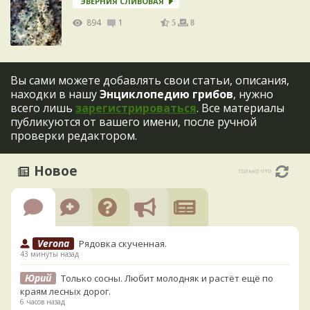
ЭВЕРНИЯ СЛИВОВАЯ
894
1
5
8
Вы сами можете добавлять свои статьи, описания,
находки в нашу
Энциклопедию грибов
, нужно
всего лишь
зарегистрироваться
. Все материалы
публикуются от вашего имени, после ручной
проверки редактором.
Новое
только что
Verona
Рядовка скученная.
43 минуты назад
Юрий
Только сосны. Любит молодняк и растёт ещё по
краям лесных дорог.
6 часов назад