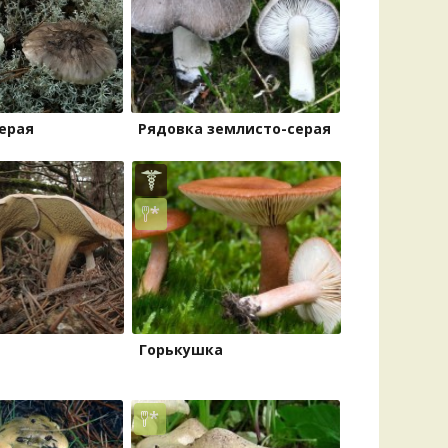
Удем
Фелл
Церат
гри
Ша
ерая
Рядовка землисто-серая
Шишк
Горькушка