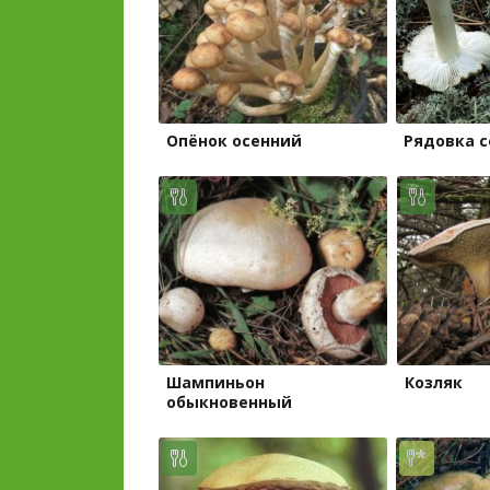
Опёнок осенний
Рядовка с
Шампиньон
Козляк
обыкновенный