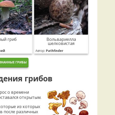
лый гриб
Вольвариелла
шелковистая
лий
Автор:
Pathfinder
ЗНАННЫЕ ГРИБЫ
дения грибов
рос о времени
оставался открытым.
которые из которых
в после различных