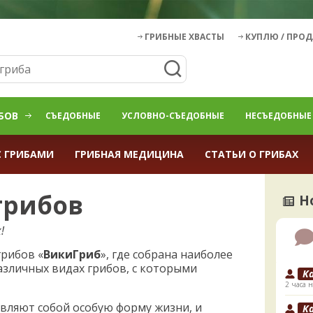
ГРИБНЫЕ ХВАСТЫ
КУПЛЮ / ПРО
БОВ
СЪЕДОБНЫЕ
УСЛОВНО-СЪЕДОБНЫЕ
НЕСЪЕДОБНЫЕ
С ГРИБАМИ
ГРИБНАЯ МЕДИЦИНА
СТАТЬИ О ГРИБАХ
грибов
Н
!
рибов «
ВикиГриб
», где собрана наиболее
азличных видах грибов, с которыми
K
2 часа н
тавляют собой особую форму жизни, и
K