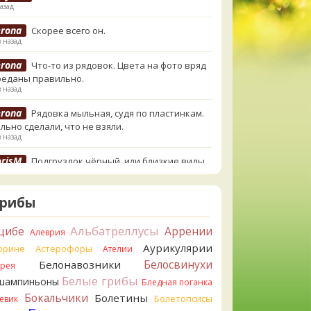
азад
erona
Скорее всего он.
в назад
erona
Что-то из рядовок. Цвета на фото вряд
реданы правильно.
в назад
erona
Рядовка мыльная, судя по пластинкам.
льно сделали, что не взяли.
в назад
orisM
Подгруздок чёрный, или близкие виды
в назад
orisM
Сдаётся мне, на земле и в руке - разные
Грибы
.
в назад
Альбатреллусы
цибе
Аррении
Алеврия
ирилл
Вони не было, но вода и гриб при варке
Аурикулярии
орине
Астерофоры
Ателии
и желтеть. Выкинул. Большое спасибо.
Белосвинухи
Белонавозники
ррея
в назад
Белые грибы
шампиньоны
Бледная поганка
ирилл
Спасибо.
Бокальчики
Болетины
Болетопсисы
евик
в назад