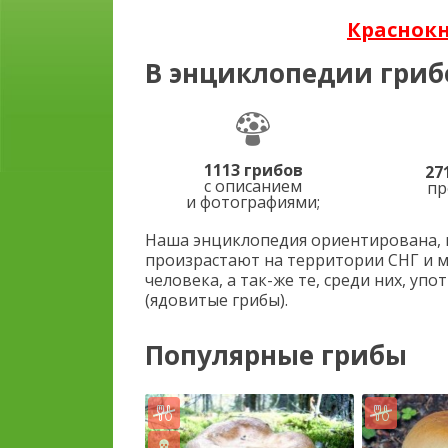
Краснок
В энциклопедии гриб
1113 грибов
27
с описанием
пр
и фотографиями;
Наша энциклопедия ориентирована, п
произрастают на территории СНГ и 
человека, а так-же те, среди них, у
(ядовитые грибы).
Популярные грибы