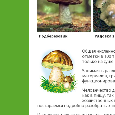
Подберёзовик
Рядовка з
Общая численно
отметки в 100 т
только на суше 
Занимаясь раз
материалов, гр
функционирова
Человечество д
как в пищу, так
хозяйственных 
постараемся подробно разобрать эти
И конечно, нельзя не выделить, сам