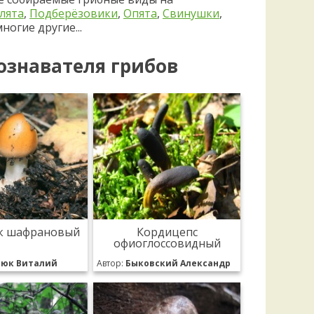
лята
,
Подберёзовики
,
Опята
,
Свинушки
,
ногие другие...
ознавателя грибов
к шафрановый
Кордицепс
офиоглоссовидный
нюк Виталий
Автор:
Быковский Александр