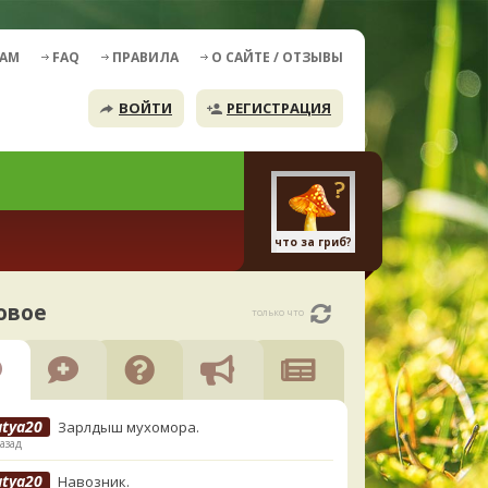
ДАМ
FAQ
ПРАВИЛА
О САЙТЕ / ОТЗЫВЫ
ВОЙТИ
РЕГИСТРАЦИЯ
что за гриб?
овое
только что
atya20
Зарлдыш мухомора.
азад
atya20
Навозник.