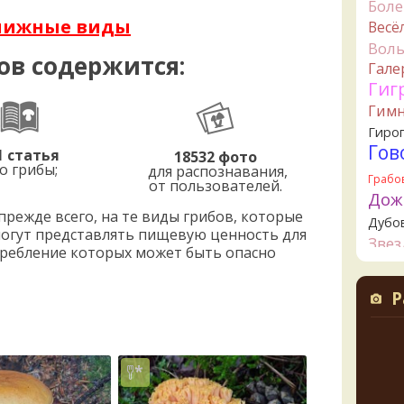
Бол
Ta
нижные виды
Весё
съедо
Вол
19 часо
ов содержится:
Гале
Ta
Гиг
целик
Гим
верти
Гиро
значи
Гов
свари
1 статья
18532 фото
о грибы;
начин
для распознавания,
Грабо
20 часо
от пользователей.
Дож
К
режде всего, на те виды грибов, которые
Дубо
увере
могут представлять пищевую ценность для
Зве
но це
потребление которых может быть опасно
немно
Канта
опушк
Кол
Р
вообщ
Креп
края 
Кудо
20 часо
Лио
К
Ложн
шампи
опят
очень