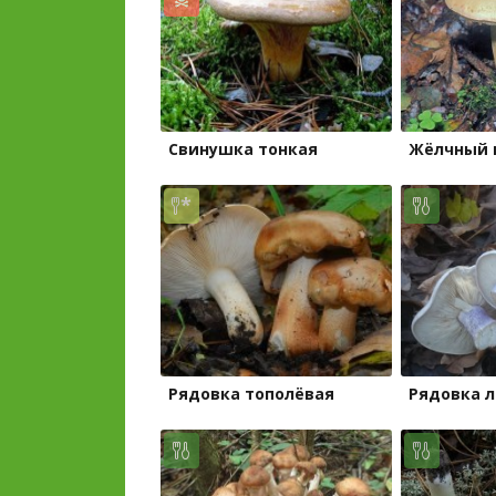
Свинушка тонкая
Жёлчный 
Рядовка тополёвая
Рядовка 