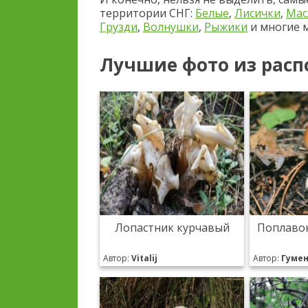
территории СНГ:
Белые
,
Лисички
,
Мас
Грузди
,
Волнушки
,
Рыжики
и многие м
Лучшие фото из расп
Лопастник курчавый
Поплаво
Автор:
Vitalij
Автор:
Гуме