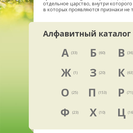
отдельное царство, внутри которого
в которых проявляются признаки не т
Алфавитный каталог
А
Б
В
(33)
(60)
(36
Ж
З
К
(1)
(20)
(63
О
П
Р
(25)
(153)
(71
Ф
Х
Ц
(23)
(10)
(16