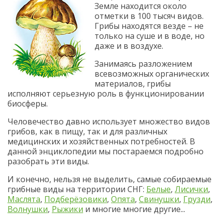
Земле находится около
отметки в 100 тысяч видов.
Грибы находятся везде – не
только на суше и в воде, но
даже и в воздухе.
Занимаясь разложением
всевозможных органических
материалов, грибы
исполняют серьезную роль в функционировании
биосферы.
Человечество давно использует множество видов
грибов, как в пищу, так и для различных
медицинских и хозяйственных потребностей. В
данной энциклопедии мы постараемся подробно
разобрать эти виды.
И конечно, нельзя не выделить, самые собираемые
грибные виды на территории СНГ:
Белые
,
Лисички
,
Маслята
,
Подберёзовики
,
Опята
,
Свинушки
,
Грузди
,
Волнушки
,
Рыжики
и многие многие другие...