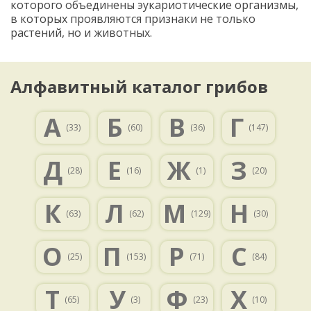
которого объединены эукариотические организмы,
в которых проявляются признаки не только
растений, но и животных.
Алфавитный каталог грибов
А
Б
В
Г
(33)
(60)
(36)
(147)
Д
Е
Ж
З
(28)
(16)
(1)
(20)
К
Л
М
Н
(63)
(62)
(129)
(30)
О
П
Р
С
(25)
(153)
(71)
(84)
Т
У
Ф
Х
(65)
(3)
(23)
(10)