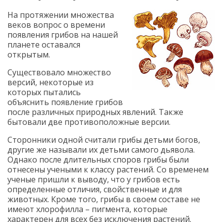
На протяжении множества
веков вопрос о времени
появления грибов на нашей
планете оставался
открытым.
Существовало множество
версий, некоторые из
которых пытались
объяснить появление грибов
после различных природных явлений. Также
бытовали две противоположные версии.
Сторонники одной считали грибы детьми богов,
другие же называли их детьми самого дьявола.
Однако после длительных споров грибы были
отнесены учеными к классу растений. Со временем
ученые пришли к выводу, что у грибов есть
определенные отличия, свойственные и для
животных. Кроме того, грибы в своем составе не
имеют хлорофилла – пигмента, которые
характерен для всех без исключения растений.