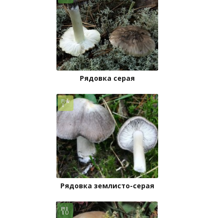
Рядовка серая
Рядовка землисто-серая