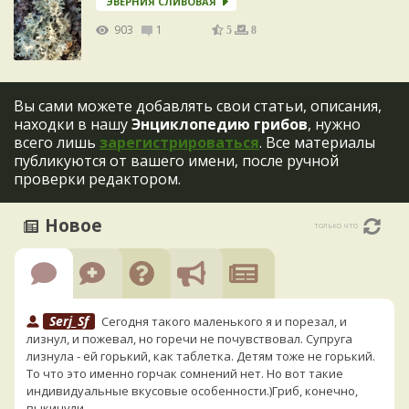
ЭВЕРНИЯ СЛИВОВАЯ
903
1
5
8
Вы сами можете добавлять свои статьи, описания,
находки в нашу
Энциклопедию грибов
, нужно
всего лишь
зарегистрироваться
. Все материалы
публикуются от вашего имени, после ручной
проверки редактором.
Новое
только что
Serj_Sf
Сегодня такого маленького я и порезал, и
лизнул, и пожевал, но горечи не почувствовал. Супруга
лизнула - ей горький, как таблетка. Детям тоже не горький.
То что это именно горчак сомнений нет. Но вот такие
индивидуальные вкусовые особенности.)Гриб, конечно,
выкинули.