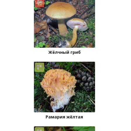
Жёлчный гриб
Рамария жёлтая