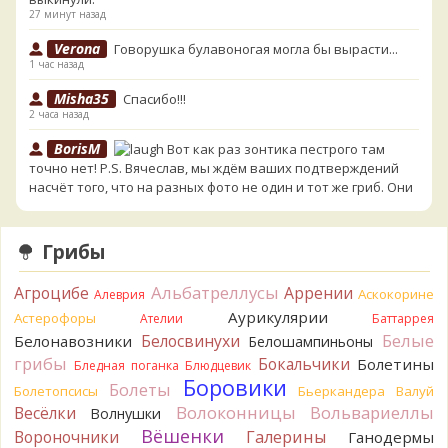
27 минут назад
Verona
Говорушка булавоногая могла бы вырасти...
1 час назад
Misha35
Спасибо!!!
2 часа назад
BorisM
Вот как раз зонтика пестрого там
точно нет! P.S. Вячеслав, мы ждём ваших подтверждений
насчёт того, что на разных фото не один и тот же гриб. Они
и по виду разные, а не просто разные экземпляры. Но
хорошо было бы упорядочить это с вашим участием.
Разные грибы нужно разнести по разным вопросам!
Грибы
2 часа назад
Альбатреллусы
Агроцибе
Аррении
BorisM
Однозначно польский!
Аскокорине
Алеврия
2 часа назад
Аурикулярии
Астерофоры
Ателии
Баттаррея
Белые
Белосвинухи
Белонавозники
Белошампиньоны
BorisM
Николай, дайте уточнение насчёт изменения
грибы
Бокальчики
цвета гриба на срезе. Без этой информации до конца
Болетины
Бледная поганка
Блюдцевик
сложно выбрать между жёлтым и собачьим груздями!
Боровики
Болеты
Болетопсисы
Бьеркандера
Валуй
8 часов назад
Волоконницы
Вольвариеллы
Весёлки
Волнушки
BorisM
Очевидный подберезовик!
Вёшенки
Вороночники
Галерины
Ганодермы
9 часов назад