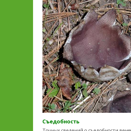
Съедобность
Точных сведений о съедобности вене