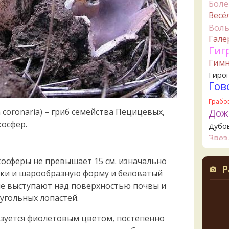
Бол
Мар
Весё
6 часов 
Вол
Ta
Гале
lentine
Гиг
6 часов 
Гим
B
Гиро
вид г
Гов
никто 
10 часо
Грабо
 coronaria) – гриб семейства Пецицевых,
Дож
B
осфер.
Дубо
земле
Зве
14 часо
Канта
К
осферы не превышает 15 см. изначально
Кол
14 часо
Р
нки и шарообразную форму и беловатый
Креп
Алек
ше выступают над поверхностью почвы и
Кудо
всего
угольных лопастей.
14 часо
Лио
Ложн
B
изуется фиолетовым цветом, постепенно
опят
наибо