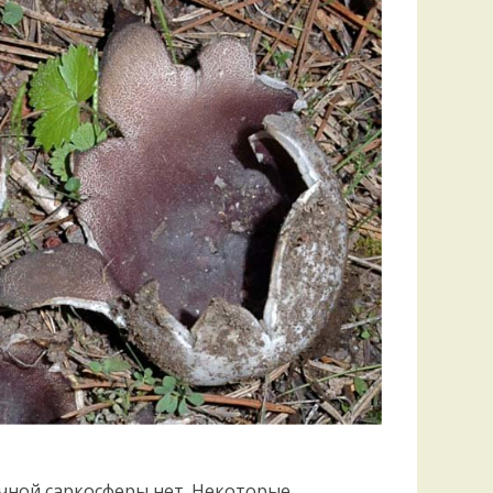
Удем
Фелл
Церат
гри
Ша
Шишк
чной саркосферы нет. Некоторые