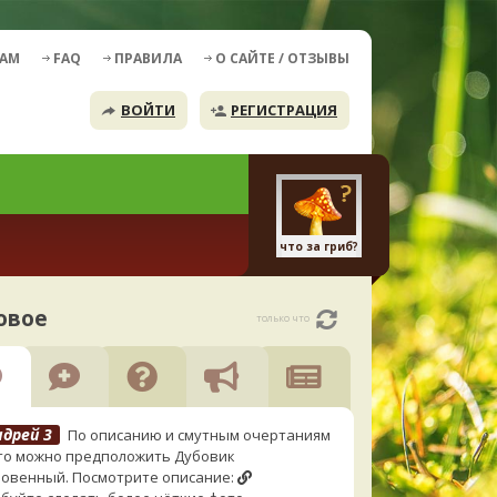
ДАМ
FAQ
ПРАВИЛА
О САЙТЕ / ОТЗЫВЫ
ВОЙТИ
РЕГИСТРАЦИЯ
что за гриб?
овое
только что
ндрей 3
По описанию и смутным очертаниям
то можно предположить Дубовик
овенный. Посмотрите описание: