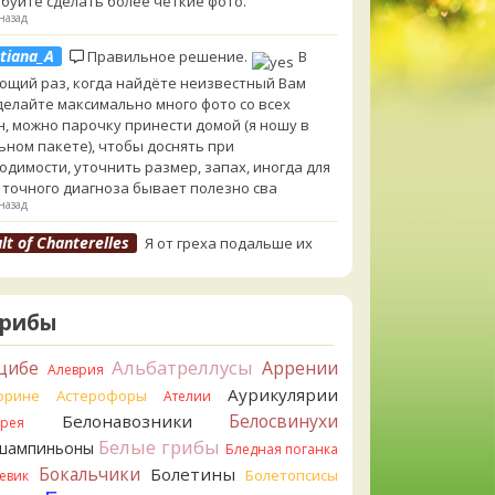
буйте сделать более чёткие фото.
назад
tiana_A
Правильное решение.
В
ющий раз, когда найдёте неизвестный Вам
 делайте максимально много фото со всех
н, можно парочку принести домой (я ношу в
ьном пакете), чтобы доснять при
одимости, уточнить размер, запах, иногда для
 точного диагноза бывает полезно сва
назад
lt of Chanterelles
Я от греха подальше их
ул. Для не знающего человека эксперименты с
ушками, наверное, плохая идея.
назад
Грибы
tiana_A
Говорушек в этой цветовой гамме
 пруд пруди, и далеко не все описаны на этом
Альбатреллусы
цибе
Аррении
Алеврия
. И большинство из них как минимум
Аурикулярии
орине
Астерофоры
Ателии
добны. Ворончатая должна слабо пахнуть
Белосвинухи
Белонавозники
ррея
лём. Из похожих есть, скажем, Желобчатая и
Белые грибы
оокрашенная. Росли не не древесине, так? Из
шампиньоны
Бледная поганка
 или из подстилки
Бокальчики
Болетины
Болетопсисы
евик
назад