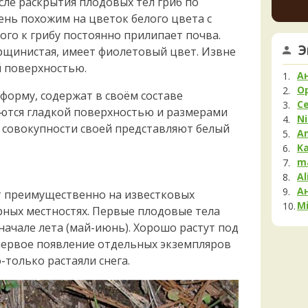
осле раскрытия плодовых тел гриб по
15 часо
Мела
ень похожим на цветок белого цвета с
Мок
Алек
ого к грибу постоянно прилипает почва.
Му
а пот
Э
рщинистая, имеет фиолетовый цвет. Извне
красн
Нег
й поверхностью.
котор
Опя
А
15 часо
Па
O
орму, содержат в своём составе
А
С
Пец
уются гладкой поверхностью и размерами
одина
Ni
19 часо
в совокупности своей представляют белый
Пило
A
Подг
K
Чиче
Полё
m
почув
цвет 
Al
Пост
скрип
А
Рам
т преимущественно на известковых
22 часа
Mi
Рог
горных местностях. Первые плодовые тела
B
начале лета (май-июнь). Хорошо растут под
Сата
22 часа
первое появление отдельных экземпляров
Сли
-только растаяли снега.
Стро
Сутор
Трам