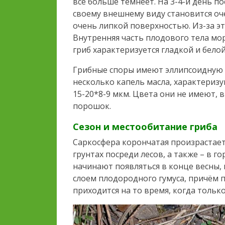
всё больше темнеет. На 3-4-й день п
своему внешнему виду становится оч
очень липкой поверхностью. Из-за эт
Внутренняя часть плодового тела мо
гриб характеризуется гладкой и бело
Грибные споры имеют эллипсоидную ф
несколько капель масла, характериз
15-20*8-9 мкм. Цвета они не имеют, 
порошок.
Сезон и местообитание гриба
Саркосфера корончатая произрастае
грунтах посреди лесов, а также – в 
начинают появляться в конце весны, 
слоем плодородного гумуса, причём 
приходится на то время, когда только