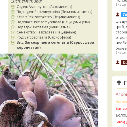
Систематика:
Попро
5 часов 
Отдел: Ascomycota (Аскомицеты)
Подотдел: Pezizomycotina (Пезизомикотины)
Ta
Класс: Pezizomycetes (Пецицомицеты)
следу
Подкласс: Pezizomycetidae (Пецицомицеты)
гриб,
Порядок: Pezizales (Пецицевые)
сторо
Семейство: Pezizaceae (Пецицевые)
Род: Sarcosphaera (Саркосфера)
отдел
Вид:
Sarcosphaera coronaria (Саркосфера
необх
корончатая)
более
6 часов 
Cu
выкин
говор
6 часов 
Ta
- хоть
Агро
сайте
Аскок
несъе
Батта
минда
Бледн
Бело
земли
Блюдц
6 часов 