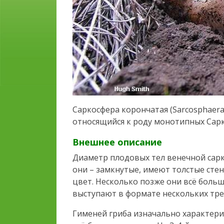
Саркосфера корончатая (Sarcosphaera
относящийся к роду монотипных Сарк
Внешнее описание
Диаметр плодовых тел венечной сарк
они – замкнутые, имеют толстые сте
цвет. Несколько позже они всё боль
выступают в формате нескольких тре
Гименей гриба изначально характер