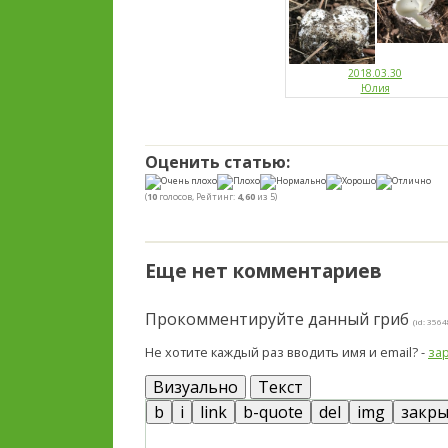
2018.03.30
Юлия
Оценить статью:
(
10
голосов, Рейтинг:
4,60
из 5)
Еще нет комментариев
Прокомментируйте данный гриб
(id: 3564
Не хотите каждый раз вводить имя и email? -
за
Визуально
Текст