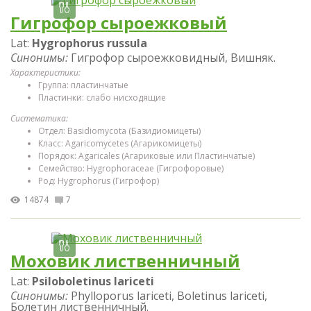
Гигрофор сыроежковый
Lat:
Hygrophorus russula
Синонимы:
Гигрофор сыроежковидный, Вишняк.
Характеристики:
Группа: пластинчатые
Пластинки: слабо нисходящие
Систематика:
Отдел: Basidiomycota (Базидиомицеты)
Класс: Agaricomycetes (Агарикомицеты)
Порядок: Agaricales (Агариковые или Пластинчатые)
Семейство: Hygrophoraceae (Гигрофоровые)
Род: Hygrophorus (Гигрофор)
14874
7
Моховик лиственничный
Lat:
Psiloboletinus lariceti
Синонимы:
Phylloporus lariceti, Boletinus lariceti,
Болетин лиственничный.