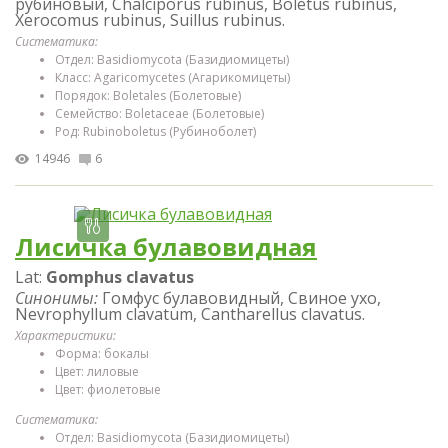
рубиновый, Chalciporus rubinus, Boletus rubinus,
Xerocomus rubinus, Suillus rubinus.
Систематика:
Отдел: Basidiomycota (Базидиомицеты)
Класс: Agaricomycetes (Агарикомицеты)
Порядок: Boletales (Болетовые)
Семейство: Boletaceae (Болетовые)
Род: Rubinoboletus (Рубиноболет)
14946
6
Лисичка булавовидная
Lat:
Gomphus clavatus
Синонимы:
Гомфус булавовидный, Свиное ухо,
Nevrophyllum clavatum, Cantharellus clavatus.
Характеристики:
Форма: бокалы
Цвет: лиловые
Цвет: фиолетовые
Систематика:
Отдел: Basidiomycota (Базидиомицеты)