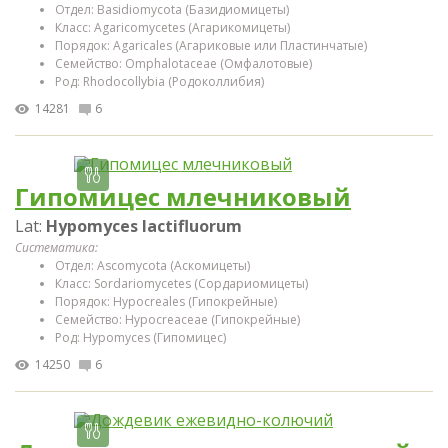
Отдел: Basidiomycota (Базидиомицеты)
Класс: Agaricomycetes (Агарикомицеты)
Порядок: Agaricales (Агариковые или Пластинчатые)
Семейство: Omphalotaceae (Омфалотовые)
Род: Rhodocollybia (Родоколлибия)
14281
6
Гипомицес млечниковый
Lat:
Hypomyces lactifluorum
Систематика:
Отдел: Ascomycota (Аскомицеты)
Класс: Sordariomycetes (Сордариомицеты)
Порядок: Hypocreales (Гипокрейные)
Семейство: Hypocreaceae (Гипокрейные)
Род: Hypomyces (Гипомицес)
14250
6