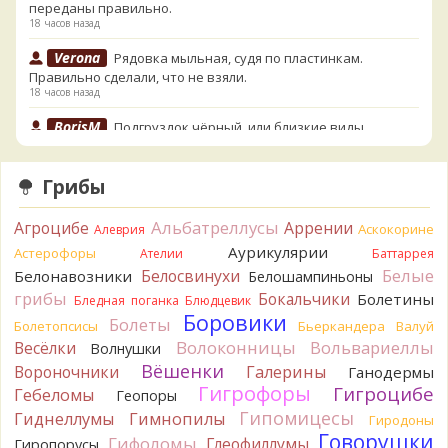
переданы правильно.
18 часов назад
Verona
Рядовка мыльная, судя по пластинкам.
Правильно сделали, что не взяли.
18 часов назад
BorisM
Подгруздок чёрный, или близкие виды
19 часов назад
BorisM
Сдаётся мне, на земле и в руке - разные грибы.
Грибы
19 часов назад
Альбатреллусы
Агроцибе
Кирилл
Аррении
Вони не было, но вода и гриб при варке
Аскокорине
Алеврия
начали желтеть. Выкинул. Большое спасибо.
Аурикулярии
Астерофоры
Ателии
Баттаррея
20 часов назад
Белые
Белосвинухи
Белонавозники
Белошампиньоны
Кирилл
грибы
Спасибо.
Бокальчики
Болетины
Бледная поганка
Блюдцевик
21 час назад
Боровики
Болеты
Болетопсисы
Бьеркандера
Валуй
Tatiana_A
Волоконницы
Вольвариеллы
Весёлки
Да. Но они не все безоговорочно
Волнушки
съедобны.
Вёшенки
Вороночники
Галерины
Ганодермы
21 час назад
Гигрофоры
Гигроцибе
Гебеломы
Геопоры
Tatiana_A
В следующий раз вырвите его целиком и
Гипомицесы
Гиднеллумы
Гимнопилы
Гиродоны
разрежьте ножку вертикально. Именно вертикально.
Говорушки
Гифоломы
Глеофиллумы
Гиропорусы