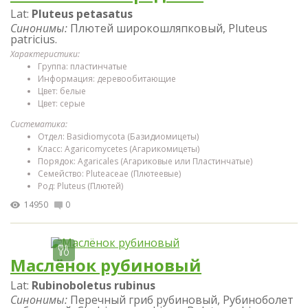
Lat:
Pluteus petasatus
Синонимы:
Плютей широкошляпковый, Pluteus
patricius.
Характеристики:
Группа: пластинчатые
Информация: деревообитающие
Цвет: белые
Цвет: серые
Систематика:
Отдел: Basidiomycota (Базидиомицеты)
Класс: Agaricomycetes (Агарикомицеты)
Порядок: Agaricales (Агариковые или Пластинчатые)
Семейство: Pluteaceae (Плютеевые)
Род: Pluteus (Плютей)
14950
0
Маслёнок рубиновый
Lat:
Rubinoboletus rubinus
Синонимы:
Перечный гриб рубиновый, Рубиноболет