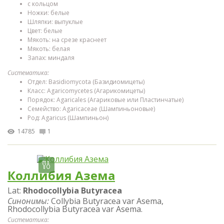
с кольцом
Ножки: белые
Шляпки: выпуклые
Цвет: белые
Мякоть: на срезе краснеет
Мякоть: белая
Запах: миндаля
Систематика:
Отдел: Basidiomycota (Базидиомицеты)
Класс: Agaricomycetes (Агарикомицеты)
Порядок: Agaricales (Агариковые или Пластинчатые)
Семейство: Agaricaceae (Шампиньоновые)
Род: Agaricus (Шампиньон)
14785
1
Коллибия Азема
Lat:
Rhodocollybia Butyracea
Синонимы:
Collybia Butyracea var Asema,
Rhodocollybia Butyracea var Asema.
Систематика: