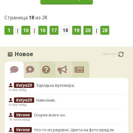
Страница
18
из 28
1
|
10
|
16
17
18
19
20
|
28
Новое
только что
Katya20
Зарлдыш мухомора.
4 часа назад
Katya20
Навозник.
4 часа назад
Verona
Скорее всего он.
18 часов назад
Verona
Что-то из рядовок. Цвета на фото вряд ли