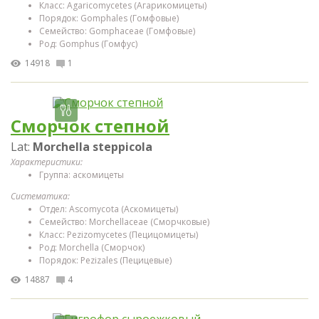
Класс: Agaricomycetes (Агарикомицеты)
Порядок: Gomphales (Гомфовые)
Семейство: Gomphaceae (Гомфовые)
Род: Gomphus (Гомфус)
14918
1
Сморчок степной
Lat:
Morchella steppicola
Характеристики:
Группа: аскомицеты
Систематика:
Отдел: Ascomycota (Аскомицеты)
Семейство: Morchellaceae (Сморчковые)
Класс: Pezizomycetes (Пецицомицеты)
Род: Morchella (Сморчок)
Порядок: Pezizales (Пецицевые)
14887
4