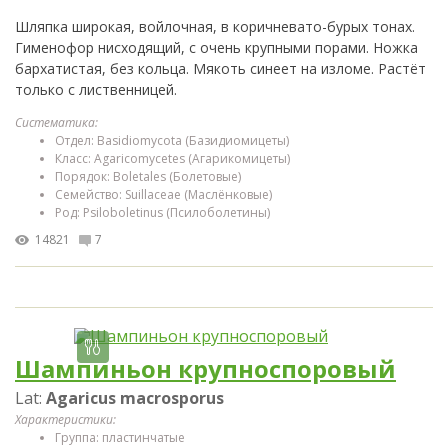
Шляпка широкая, войлочная, в коричневато-бурых тонах.
Гименофор нисходящий, с очень крупными порами. Ножка
бархатистая, без кольца. Мякоть синеет на изломе. Растёт
только с лиственницей.
Систематика:
Отдел: Basidiomycota (Базидиомицеты)
Класс: Agaricomycetes (Агарикомицеты)
Порядок: Boletales (Болетовые)
Cемейство: Suillaceae (Маслёнковые)
Род: Psiloboletinus (Псилоболетины)
14821
7
Шампиньон крупноспоровый
Lat:
Agaricus macrosporus
Характеристики:
Группа: пластинчатые