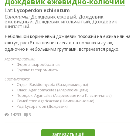
Дождевик ежевидно-колючий
Lat:
Lycoperdon echinatum
Синонимы:
Дождевик ежовый, Дождевик
ежевидный, Дождевик игольчатый, Дождевик
шипастый.
Небольшой коричневый дождевик похожий на ёжика или на
кактус, растёт на почве в лесах, на полянах и лугах,
одиночно и небольшими группами, встречается редко.
Характеристики:
Форма: шарообразные
Группа: гастеромицеты
Систематика:
Отдел: Basidiomycota (Базидиомицеты)
Класс: Agaricomycetes (Агарикомицеты)
Порядок: Agaricales (Агариковые или Пластинчатые)
Семейство: Agaricaceae (Шампиньоновые)
Род: Lycoperdon (Дождевик)
14233
3
ЗАГРУЗИТЬ ЕЩЁ