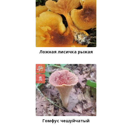
Ложная лисичка рыжая
Гомфус чешуйчатый