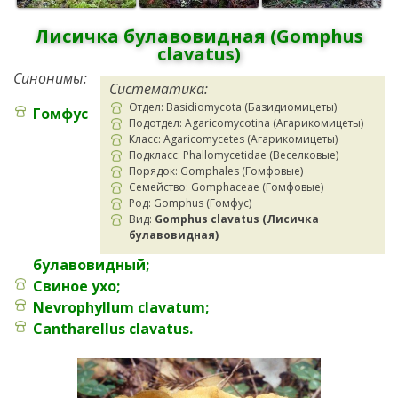
Лисичка булавовидная (
Gomphus
clavatus
)
Синонимы:
Систематика:
Отдел: Basidiomycota (Базидиомицеты)
Гомфус
Подотдел: Agaricomycotina (Агарикомицеты)
Класс: Agaricomycetes (Агарикомицеты)
Подкласс: Phallomycetidae (Веселковые)
Порядок: Gomphales (Гомфовые)
Семейство: Gomphaceae (Гомфовые)
Род: Gomphus (Гомфус)
Вид:
Gomphus clavatus (Лисичка
булавовидная)
булавовидный;
Свиное ухо;
Nevrophyllum clavatum;
Cantharellus clavatus.