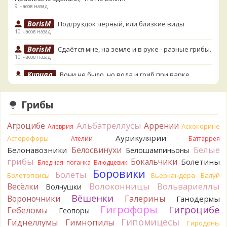
9 часов назад
BorisM
Подгруздок чёрный, или близкие виды
10 часов назад
BorisM
Сдаётся мне, на земле и в руке - разные грибы.
10 часов назад
Кирилл
Вони не было, но вода и гриб при варке
начали желтеть. Выкинул. Большое спасибо.
11 часов назад
Грибы
Кирилл
Спасибо.
11 часов назад
Альбатреллусы
Агроцибе
Аррении
Аскокорине
Алеврия
Tatiana_A
Да. Но они не все безоговорочно
Аурикулярии
Астерофоры
Ателии
Баттаррея
съедобны.
Белые
Белосвинухи
Белонавозники
Белошампиньоны
12 часов назад
грибы
Бокальчики
Болетины
Бледная поганка
Блюдцевик
Tatiana_A
В следующий раз вырвите его целиком и
Боровики
Болеты
Болетопсисы
Бьеркандера
Валуй
разрежьте ножку вертикально. Именно вертикально.
Волоконницы
Вольвариеллы
Весёлки
Волнушки
Пожелтение у самого основания - значит, Ш. Желтокожий,
Вёшенки
Вороночники
Галерины
Ганодермы
ядовит. Иногда полезно гриб сварить, Желтокожий и еще
Гигрофоры
Гигроцибе
несколько ядовитых начинают жутко вонять химией, и
Гебеломы
Геопоры
вода желтеет.
Гипомицесы
Гиднеллумы
Гимнопилы
Гиродоны
12 часов назад