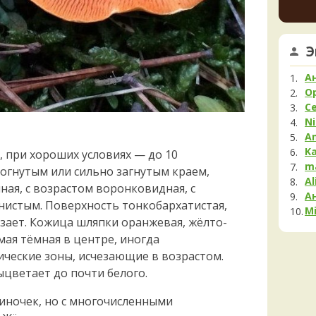
Мела
Мок
5 часов 
Му
Э
Ta
Нег
нужна
Опя
А
опред
Па
5 часов 
O
С
Пец
Ta
Ni
шамп, 
Пило
A
5 часов 
Подг
K
, при хороших условиях — до 10
Мик
Полё
m
догнутым или сильно загнутым краем,
6 часов 
Al
Пост
ная, с возрастом воронковидная, с
А
Рам
нистым. Поверхность тонкобархатистая,
Mi
Рог
чезает. Кожица шляпки оранжевая, жёлто-
Сата
мая тёмная в центре, иногда
Сли
ческие зоны, исчезающие в возрастом.
Стро
ыцветает до почти белого.
Сутор
стиночек, но с многочисленными
Трам