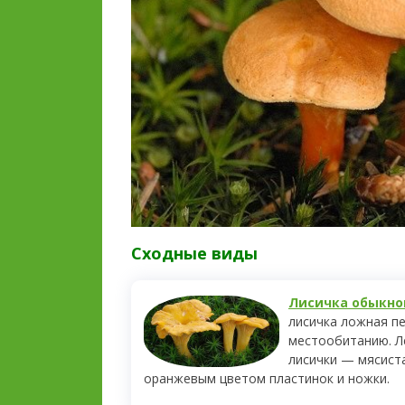
Сходные виды
Лисичка обыкнове
лисичка ложная п
местообитанию. Л
лисички — мясиста
оранжевым цветом пластинок и ножки.