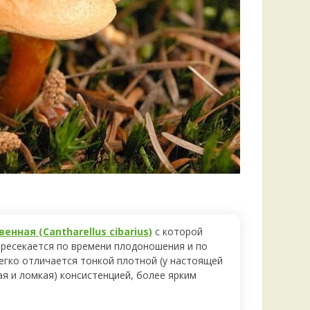
нная (Cantharellus cibarius)
с которой
ересекается по времени плодоношения и по
егко отличается тонкой плотной (у настоящей
я и ломкая) консистенцией, более ярким