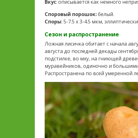
Вкус
: описывается как немного непр
Споровый порошок:
белый.
Споры
: 5-7.5 x 3-4.5 мкм, эллиптически
Сезон и распространение
Ложная лисичка обитает с начала авг
августа до последней декады сентября
подстилке, во мху, на гниющей древе
муравейников, одиночно и большими 
Распространена по всей умеренной ле