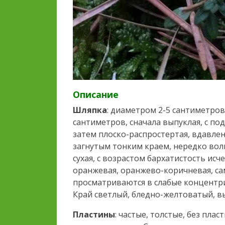
Описание
Шляпка
: диаметром 2-5 сантиметров
сантиметров, сначала выпуклая, с по
затем плоско-распростертая, вдавлен
загнутым тонким краем, нередко вол
сухая, с возрастом бархатистость ис
оранжевая, оранжево-коричневая, са
просматриваются в слабые концентри
Край светлый, бледно-желтоватый, в
Пластины
: частые, толстые, без пла