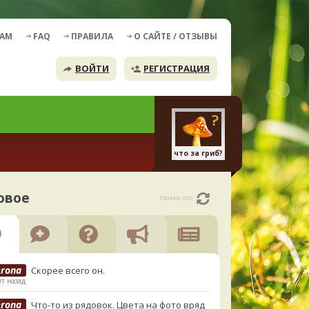
ДАМ
FAQ
ПРАВИЛА
О САЙТЕ / ОТЗЫВЫ
ВОЙТИ
РЕГИСТРАЦИЯ
что за гриб?
овое
только что
erona
Скорее всего он.
т назад
erona
Что-то из рядовок. Цвета на фото вряд