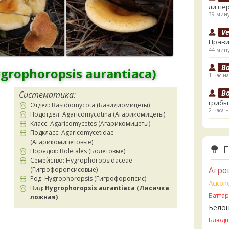
ли пе
39 мину
V
Прави
44 мину
B
rophoropsis aurantiaca)
1 час на
B
Систематика:
грибы
Отдел: Basidiomycota (Базидиомицеты)
2 часа н
Подотдел: Agaricomycotina (Агарикомицеты)
Класс: Agaricomycetes (Агарикомицеты)
К
Подкласс: Agaricomycetidae
начал
(Агарикомицетовые)
3 часа н
Порядок: Boletales (Болетовые)
Семейство: Hygrophoropsidaceae
К
Агро
(Гигрофоропсисовые)
3 часа н
Род: Hygrophoropsis (Гигрофоропсис)
Аскок
Вид:
Hygrophoropsis aurantiaca (Лисичка
Ta
Батта
ложная)
съедо
Бело
3 часа н
Блюдц
Ta