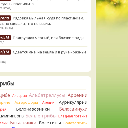
реданы правильно.
т назад
erona
Рядовка мыльная, судя по пластинкам.
льно сделали, что не взяли.
ты назад
orisM
Подгруздок чёрный, или близкие виды
зад
orisM
Сдаётся мне, на земле и в руке - разные
.
азад
ирилл
Вони не было, но вода и гриб при варке
и желтеть. Выкинул. Большое спасибо.
азад
Грибы
ирилл
Спасибо.
Альбатреллусы
цибе
Аррении
Алеврия
азад
Аурикулярии
орине
Астерофоры
Ателии
tiana_A
Да. Но они не все безоговорочно
Белосвинухи
Белонавозники
ррея
бны.
Белые грибы
шампиньоны
азад
Бледная поганка
Бокальчики
Болетины
Болетопсисы
евик
tiana_A
В следующий раз вырвите его