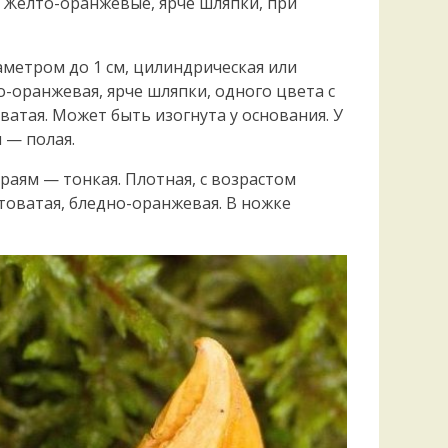
 Жёлто-оранжевые, ярче шляпки, при
Удем
Фелл
Церат
аметром до 1 см, цилиндрическая или
гри
-оранжевая, ярче шляпки, одного цвета с
Ша
ватая. Может быть изогнута у основания. У
Шишк
 — полая.
 краям — тонкая. Плотная, с возрастом
товатая, бледно-оранжевая. В ножке