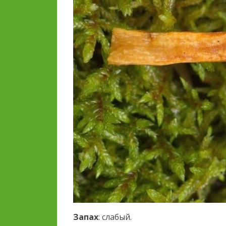
Запах
: слабый.