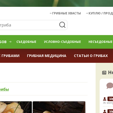
ГРИБНЫЕ ХВАСТЫ
КУПЛЮ / ПРО
БОВ
СЪЕДОБНЫЕ
УСЛОВНО-СЪЕДОБНЫЕ
НЕСЪЕДОБНЫЕ
С ГРИБАМИ
ГРИБНАЯ МЕДИЦИНА
СТАТЬИ О ГРИБАХ
Н
рибы
V
36 мину
V