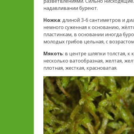
разветвлениями. Сильно нисходящие.
надавливании буреют.
Ножка
: длиной 3-6 сантиметров и ди
немного суженная к основанию, жёлто
пластинкам, в основании иногда буро
молодых грибов цельная, с возрастом
Мякоть
: в центре шляпки толстая, к
несколько ватообразная, желтая, жел
плотная, жесткая, красноватая.