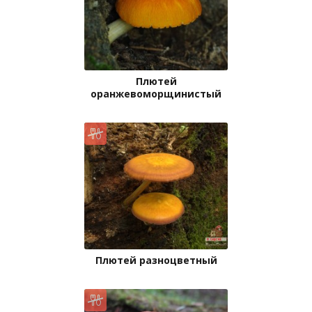
Плютей
оранжевоморщинистый
Плютей разноцветный