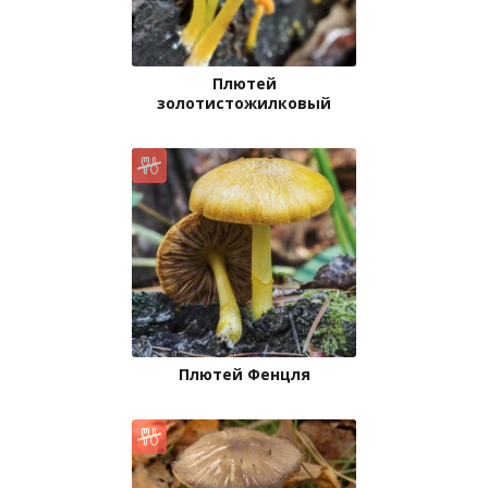
Плютей
золотистожилковый
Плютей Фенцля