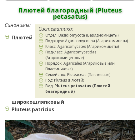
Плютей благородный (Pluteus
petasatus)
Синонимы:
Систематика:
Отдел: Basidiomycota (Базидиомицеты)
Плютей
Подотдел: Agaricomycotina (Агарикомицеты)
Класс: Agaricomycetes (Агарикомицеты)
Подкласс: Agaricomycetidae
(Агарикомицетовые)
Порядок: Agaricales (Агариковые или
Пластинчатые)
Семейство: Pluteaceae (Плютеевые)
Род: Pluteus (Плютей)
Вид:
Pluteus petasatus (Плютей
благородный)
широкошляпковый
Pluteus patricius