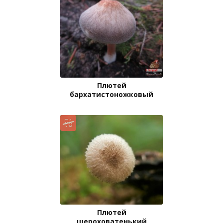
Плютей
бархатистоножковый
Плютей
шероховатенький