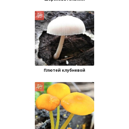
Плютей клубневой