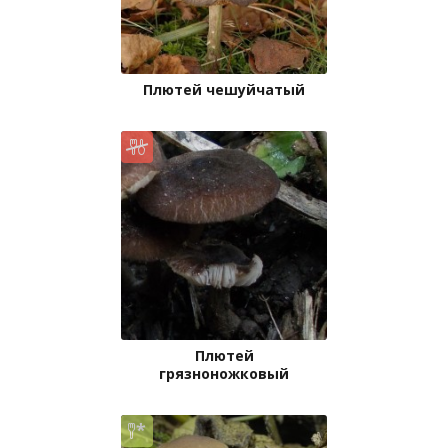
Плютей чешуйчатый
Плютей
грязноножковый