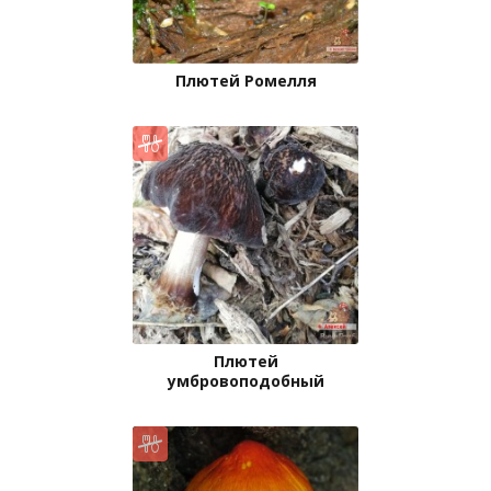
Плютей Ромелля
Плютей
умбровоподобный