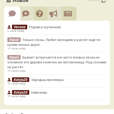
Новое
только что
Verona
Рядовка скученная.
9 часов назад
Юрий
Только сосны. Любит молодняк и растёт ещё по
краям лесных дорог.
14 часов назад
Юрий
Бывает встречается и в чисто еловых лесах,но
основное его дерево конечно же лиственница. Под соснами
не растёт.
14 часов назад
Katya20
Зарлдыш мухомора.
19 часов назад
Katya20
Навозник.
19 часов назад
Verona
Скорее всего он.
1 день назад