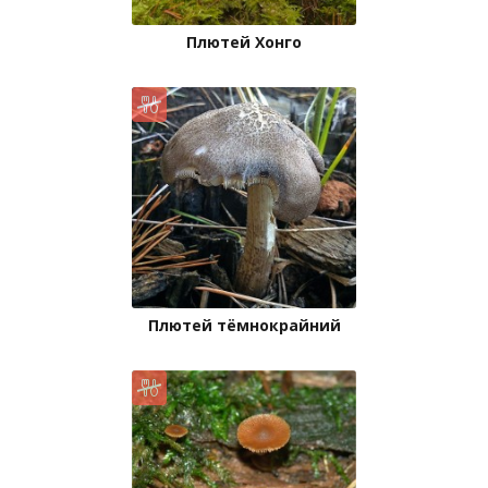
Плютей Хонго
Плютей тёмнокрайний