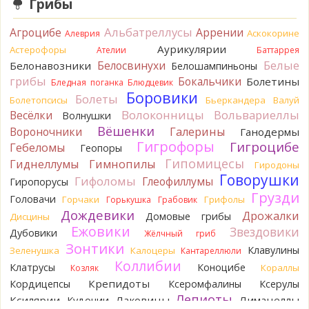
Грибы
Verona
Что-то из рядовок. Цвета на фото вряд ли
переданы правильно.
Альбатреллусы
Агроцибе
Аррении
Аскокорине
Алеврия
1 день назад
Аурикулярии
Астерофоры
Ателии
Баттаррея
Verona
Рядовка мыльная, судя по пластинкам.
Белые
Белосвинухи
Белонавозники
Белошампиньоны
Правильно сделали, что не взяли.
грибы
Бокальчики
Болетины
1 день назад
Бледная поганка
Блюдцевик
Боровики
Болеты
Болетопсисы
Бьеркандера
Валуй
BorisM
Подгруздок чёрный, или близкие виды
Волоконницы
Вольвариеллы
Весёлки
Волнушки
1 день назад
Вёшенки
Вороночники
Галерины
Ганодермы
BorisM
Сдаётся мне, на земле и в руке - разные грибы.
Гигрофоры
Гигроцибе
Гебеломы
Геопоры
1 день назад
Гипомицесы
Гиднеллумы
Гимнопилы
Гиродоны
Кирилл
Вони не было, но вода и гриб при варке
Говорушки
Гифоломы
Глеофиллумы
Гиропорусы
начали желтеть. Выкинул. Большое спасибо.
Грузди
Головачи
1 день назад
Горчаки
Грифолы
Горькушка
Грабовик
Дождевики
Дрожалки
Домовые грибы
Дисцины
Кирилл
Спасибо.
Ежовики
Звездовики
Дубовики
1 день назад
Жёлчный гриб
Зонтики
Клавулины
Зеленушка
Калоцеры
Кантареллюли
Tatiana_A
Да. Но они не все безоговорочно
Коллибии
Клатрусы
Коноцибе
Кораллы
Козляк
съедобны.
1 день назад
Крепидоты
Кордицепсы
Ксеромфалины
Ксерулы
Лепиоты
Ксилярии
Лаковицы
Лимацеллы
Кудонии
Tatiana_A
В следующий раз вырвите его целиком и