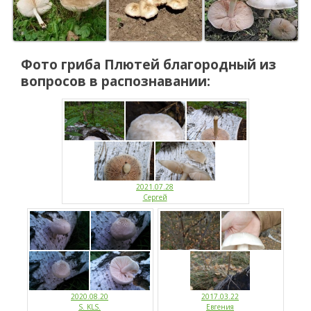
Фото гриба
Плютей благородный
из
вопросов в распознавании:
2021.07.28
Сергей
2020.08.20
2017.03.22
S. KLS.
Евгения