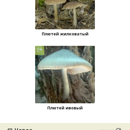
Плютей жилковатый
Плютей ивовый