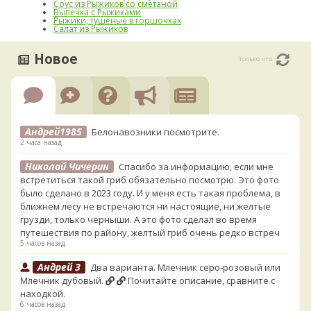
Соус из Рыжиков со сметаной
Выпечка с Рыжиками
Рыжики, тушёные в горшочках
Салат из Рыжиков
Новое
только что
Андрей1985
Белонавозники посмотрите.
2 часа назад
Николай Чичерин
Спасибо за информацию, если мне
встретиться такой гриб обязательно посмотрю. Это фото
было сделано в 2023 году. И у меня есть такая проблема, в
ближнем лесу не встречаются ни настоящие, ни желтые
грузди, только черныши. А это фото сделал во время
путешествия по району, желтый гриб очень редко встреч
5 часов назад
Андрей 3
Два варианта. Млечник серо-розовый или
Млечник дубовый.
Почитайте описание, сравните с
находкой.
6 часов назад