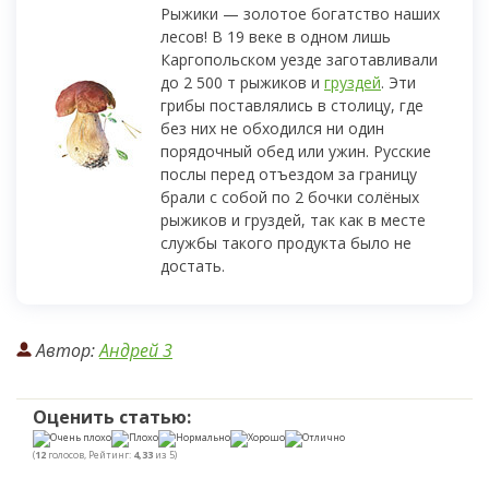
Рыжики — золотое богатство наших
лесов! В 19 веке в одном лишь
Каргопольском уезде заготавливали
до 2 500 т рыжиков и
груздей
. Эти
грибы поставлялись в столицу, где
без них не обходился ни один
порядочный обед или ужин. Русские
послы перед отъездом за границу
брали с собой по 2 бочки солёных
рыжиков и груздей, так как в месте
службы такого продукта было не
достать.
Автор:
Андрей 3
Оценить статью:
(
12
голосов, Рейтинг:
4,33
из 5)