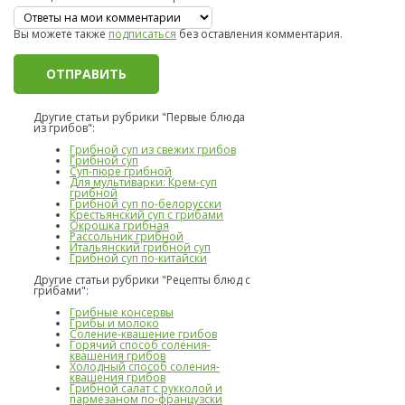
Вы можете также
подписаться
без оставления комментария.
Другие статьи рубрики "Первые блюда
из грибов":
Грибной суп из свежих грибов
Грибной суп
Суп-пюре грибной
Для мультиварки: Крем-суп
грибной
Грибной суп по-белорусски
Крестьянский суп с грибами
Окрошка грибная
Рассольник грибной
Итальянский грибной суп
Грибной суп по-китайски
Другие статьи рубрики "Рецепты блюд с
грибами":
Грибные консервы
Грибы и молоко
Соление-квашение грибов
Горячий способ соления-
квашения грибов
Холодный способ соления-
квашения грибов
Грибной салат с рукколой и
пармезаном по-французски