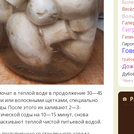
Бол
2 дня н
Весё
B
Вол
грибы
Гале
2 дня н
Гиг
К
Гим
начал
2 дня н
Гиро
Гов
К
2 дня н
Грабо
Дож
Ta
Дубо
съедо
2 дня н
Зве
Канта
Ta
мочат в теплой воде в продолжение 30—45
Кол
целик
Р
и или волосяными щетками, специально
верти
Креп
значи
ды. После этого их заливают 2—3-
Кудо
свари
ической соды на 10—15 минут, снова
Лио
начин
аскивают теплой чистой питьевой водой.
2 дня н
Ложн
опят
К
 поступившую со стеклянного завода,