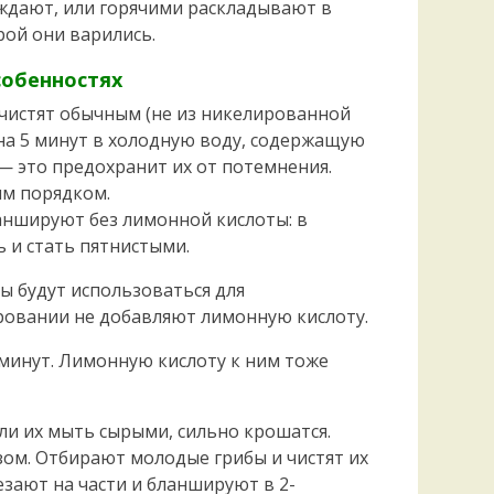
дают, или горячими раскладывают в
рой они варились.
собенностях
чистят обычным (не из никелированной
 на 5 минут в холодную воду, содержащую
— это предохранит их от потемнения.
м порядком.
ланшируют без лимонной кислоты: в
 и стать пятнистыми.
ы будут использоваться для
ровании не добавляют лимонную кислоту.
инут. Лимонную кислоту к ним тоже
сли их мыть сырыми, сильно крошатся.
ом. Отбирают молодые грибы и чистят их
езают на части и бланшируют в 2-