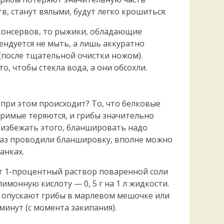
Удем
, станут вялыми, будут легко крошиться.
Фелл
Церат
консервов, то рыжики, обладающие
гри
ндуется не мыть, а лишь аккуратно
Ша
(после тщательной очистки ножом).
Шишк
 чтобы стекла вода, а они обсохли.
 при этом происходит? То, что белковые
римые теряются, и грибы значительно
 избежать этого, бланшировать надо
 раз проводили бланшировку, вполне можно
анках.
т 1-процентный раствор поваренной соли
 лимонную кислоту — 0, 5 г на 1 л жидкости.
го опускают грибы в марлевом мешочке или
минут (с момента закипания).