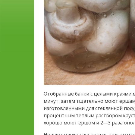
Отобранные банки с целыми краями 
минут, затем тщательно моют ершам
изготовленными для стеклянной посу
процентным теплым раствором кауст
хорошо моют ершом и 2—3 раза опол
Новую стеклянную посуду, только что