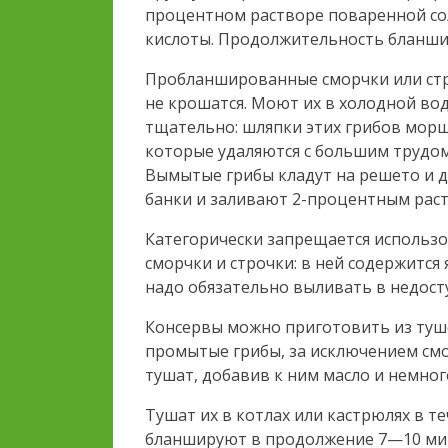
процентном растворе поваренной сол
кислоты. Продолжительность бланшир
Пробланшированные сморчки или стр
не крошатся. Моют их в холодной вод
тщательно: шляпки этих грибов морщи
которые удаляются с большим трудом
Вымытые грибы кладут на решето и д
банки и заливают 2-процентным рас
Категорически запрещается использо
сморчки и строчки: в ней содержится 
надо обязательно выливать в недост
Консервы можно приготовить из туш
промытые грибы, за исключением смо
тушат, добавив к ним масло и немного 
Тушат их в котлах или кастрюлях в те
бланшируют в продолжение 7—10 мину