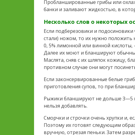
Пробланшированные грибы или охлаж
банки и заливают жидкостью, в кото
Несколько слов о некоторых о
Если подберезовики и подосиновики 
стали) ножом, то их нужно положить
0, 5% лимонной или винной кислоты, 
Далее их моют и бланшируют обычны
Маслята, сняв с их шляпок кожицу, б
противном случае они могут посинеть
Если законсервированные белые гриб
приготовления супов, то при бланши
Рыжики бланшируют не дольше З—5 м
нельзя добавлять.
Сморчки и строчки очень хрупки и, е
Поэтому их готовят следующим образ
вручную, отрезая пеньки. Затем разр