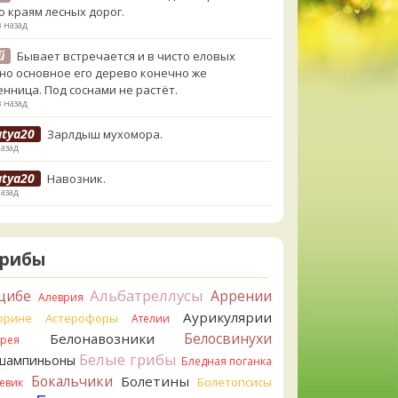
о краям лесных дорог.
в назад
й
Бывает встречается и в чисто еловых
,но основное его дерево конечно же
енница. Под соснами не растёт.
в назад
atya20
Зарлдыш мухомора.
назад
atya20
Навозник.
назад
erona
Скорее всего он.
назад
Грибы
erona
Что-то из рядовок. Цвета на фото вряд
реданы правильно.
Альбатреллусы
цибе
Аррении
Алеврия
назад
Аурикулярии
орине
Астерофоры
Ателии
erona
Рядовка мыльная, судя по пластинкам.
Белосвинухи
Белонавозники
ррея
льно сделали, что не взяли.
Белые грибы
шампиньоны
назад
Бледная поганка
Бокальчики
Болетины
Болетопсисы
евик
orisM
Подгруздок чёрный, или близкие виды