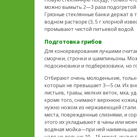
можно вымыть 2—3 раза подогретой 
Грязные стеклянные банки держат в 
водном растворе (3, 5 г хлорной изве
промывают чистой питьевой водой.
Подготовка грибов
Для консервирования лучшими считаю
сморчки, строчки и шампиньоны. Мо
подосиновики и подберезовики, но г
Отбирают очень молоденькие, тольк
которых не превышает 3—5 см. Их в
листьев, травы, мелких веток, мха, у
кроме того, снимают верхнюю кожицу
нужно ножом из нержавеющей стали.
места, поврежденные слизнями, и со
этого их укладывают в чаны или мое
водяная мойка—при ней наименьшие 
надо не дольше 10—15 минут, иначе 