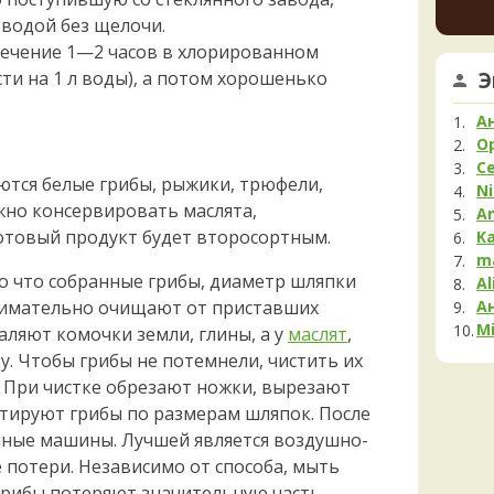
Мела
увере
водой без щелочи.
но це
Мок
течение 1—2 часов в хлорированном
немно
Му
Э
сти на 1 л воды), а потом хорошенько
опушк
Нег
вообщ
Опя
края 
А
2 дня н
Па
O
С
Пец
тся белые грибы, рыжики, трюфели,
Ni
Пило
жно консервировать маслята,
A
Подг
отовый продукт будет второсортным.
K
Полё
m
о что собранные грибы, диаметр шляпки
Al
Пост
А
нимательно очищают от приставших
Рам
Mi
даляют комочки земли, глины, а у
маслят
,
Рог
. Чтобы грибы не потемнели, чистить их
Сата
 При чистке обрезают ножки, вырезают
Сли
ртируют грибы по размерам шляпок. После
Стро
чные машины. Лучшей является воздушно-
Сутор
потери. Независимо от способа, мыть
Трам
грибы потеряют значительную часть