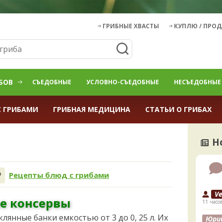
ГРИБНЫЕ ХВАСТЫ
КУПЛЮ / ПРО
БОВ
СЪЕДОБНЫЕ
УСЛОВНО-СЪЕДОБНЫЕ
НЕСЪЕДОБНЫЕ
С ГРИБАМИ
ГРИБНАЯ МЕДИЦИНА
СТАТЬИ О ГРИБАХ
Н
Рецепты блюд с грибами
V
е консервы
11 часо
лянные банки емкостью от 3 до 0, 25 л. Их
Юри