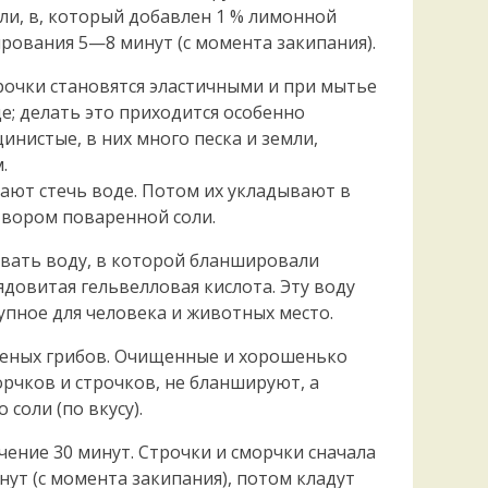
и, в, который добавлен 1 % лимонной
ования 5—8 минут (с момента закипания).
очки становятся эластичными и при мытье
е; делать это приходится особенно
нистые, в них много песка и земли,
.
ают стечь воде. Потом их укладывают в
твором поваренной соли.
вать воду, в которой бланшировали
ядовитая гельвелловая кислота. Эту воду
упное для человека и животных место.
еных грибов. Очищенные и хорошенько
рчков и строчков, не бланшируют, а
соли (по вкусу).
чение 30 минут. Строчки и сморчки сначала
т (с момента закипания), потом кладут