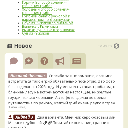
Горячий способ соления-
квашения грибов
Холодный способ соления-
квашения грибов
Грибной салат с рукколой и
пармезаном по-французски
Соус из Рыжиков со сметаной
Выпечка с Рыжиками
Рыжики, тушёные в горшочках
Суп из Рыжиков
Новое
только что
Николай Чичерин
Спасибо за информацию, если мне
встретиться такой гриб обязательно посмотрю. Это фото
было сделано в 2023 году. И у меня есть такая проблема, в
ближнем лесу не встречаются ни настоящие, ни желтые
грузди, только черныши. А это фото сделал во время
путешествия по району, желтый гриб очень редко встреч
3 часа назад
Андрей 3
Два варианта. Млечник серо-розовый или
Млечник дубовый.
Почитайте описание, сравните с