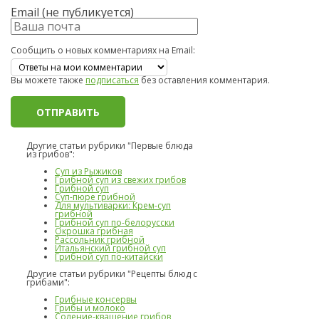
Email (не публикуется)
Сообщить о новых комментариях на Email:
Вы можете также
подписаться
без оставления комментария.
Другие статьи рубрики "Первые блюда
из грибов":
Суп из Рыжиков
Грибной суп из свежих грибов
Грибной суп
Суп-пюре грибной
Для мультиварки: Крем-суп
грибной
Грибной суп по-белорусски
Окрошка грибная
Рассольник грибной
Итальянский грибной суп
Грибной суп по-китайски
Другие статьи рубрики "Рецепты блюд с
грибами":
Грибные консервы
Грибы и молоко
Соление-квашение грибов