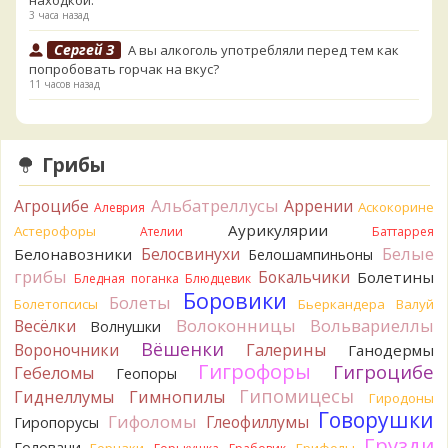
находкой.
3 часа назад
Сергей З
А вы алкоголь употребляли перед тем как
попробовать горчак на вкус?
11 часов назад
Serj_Sf
Сегодня такого маленького я и порезал, и
лизнул, и пожевал, но горечи не почувствовал. Супруга
лизнула - ей горький, как таблетка. Детям тоже не горький.
Грибы
То что это именно горчак сомнений нет. Но вот такие
индивидуальные вкусовые особенности.)Гриб, конечно,
Альбатреллусы
Агроцибе
Аррении
Аскокорине
Алеврия
выкинули.
Аурикулярии
Астерофоры
16 часов назад
Ателии
Баттаррея
Белые
Белосвинухи
Белонавозники
Белошампиньоны
Verona
Говорушка булавоногая могла бы вырасти...
грибы
Бокальчики
Болетины
Бледная поганка
Блюдцевик
16 часов назад
Боровики
Болеты
Болетопсисы
Бьеркандера
Валуй
Misha35
Спасибо!!!
Волоконницы
Вольвариеллы
Весёлки
Волнушки
17 часов назад
Вёшенки
Вороночники
Галерины
Ганодермы
BorisM
Вот как раз зонтика пестрого там
Гигрофоры
Гигроцибе
Гебеломы
Геопоры
точно нет! P.S. Вячеслав, мы ждём ваших подтверждений
Гипомицесы
Гиднеллумы
Гимнопилы
Гиродоны
насчёт того, что на разных фото не один и тот же гриб. Они
Говорушки
Гифоломы
Глеофиллумы
Гиропорусы
и по виду разные, а не просто разные экземпляры. Но
Грузди
хорошо было бы упорядочить это с вашим участием.
Головачи